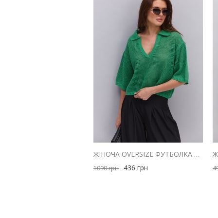
ЖІНОЧА OVERSIZE ФУТБОЛКА ПОЛО ЗЕЛЕНА З МАШИННОЇ В`ЯЗКИ В СІТОЧКУ
436
грн
1090
грн
4