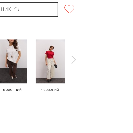
ОШИК
молочний
червоний
помаранчевий
зелени