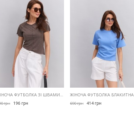
ЖІНОЧА ФУТБОЛКА ЗІ ШВАМИ НАВИВОРІТ І АСИМЕТРИЧНИМ НИЗОМ ШОКОЛАДНА
ЖІН
196
грн
414
грн
90
грн
690
грн