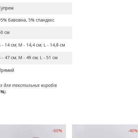
Супрем
95% бавовна, 5% спандекс
60 см
S - 14 см; M - 14,4 см; L - 14,8 см
S - 47 см; M - 49 см; L - 51 см
Прямий
ах для текстильних виробів
5%
).
-60%
-40%