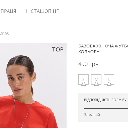
ВПРАЦЯ
ІНСТАШОПІНГ
69190
БАЗОВА ЖІНОЧА ФУТБ
TOP
КОЛЬОРУ
490
грн
S
M
L
Відправимо сьогодні
ВІДПОВІДНІСТЬ РОЗМІРУ
Замалий