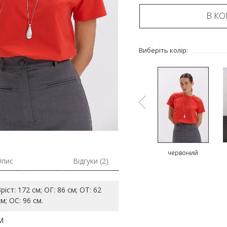
В К
Виберіть колір:
коричневий
рожевий
червоний
Опис
Відгуки (2)
Зріст: 172 см; ОГ: 86 см; ОТ: 62
см; ОС: 96 см.
M