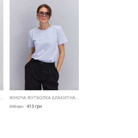
ОЧА ФУТБОЛКА БЛАКИТНА З ГУМКОЮ З БОКІВ
ЖІНОЧА ФУТБОЛКА БЛАКИТНА З ОБ`ЄМНИМИ ПЛЕЧИМА
413
грн
590
грн