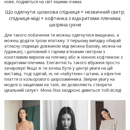
нове, подивіться на світ іншими очима.
Що одягнути: шовкова спідниця + незвичний светр;
спідниця-міді + кофтинка з відкритими плечима;
шкіряна сукня
Для такого побачення ти можеш одягнутися вишукано, а
можеш додати трохи епатажу. У першому випадку обирай
атласну спідницю довжиною міді (можна базову, можна на
ґудзиках), і доповнюй її гарним в'язаним светром з
кокетливим вирізом на плечику або ж ніжною кофтинкою з
відкритими плечима. Елегантність такого вбрання просто
зачаровує! Якщо ж ти хочеш бути у центрі уваги на цій
виставці, тоді одягай, ні, не «лабутени» і штани, а ефектне
плаття із кольорового шкірозамінника. Зверни увагу на
моделі із защипами на талії, які дозволяють створити
ідеальний силует. Мона Ліза заздрісно дивиться тобі вслід!