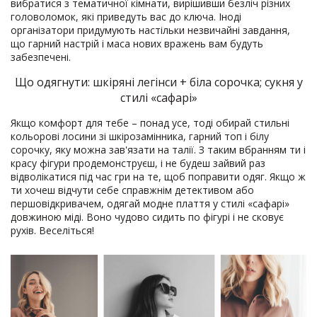
вибратися з тематичної кімнати, вирішивши безліч різних
головоломок, які приведуть вас до ключа. Іноді
організатори придумують настільки незвичайні завдання,
що гарний настрій і маса нових вражень вам будуть
забезпечені.
Що одягнути: шкіряні легінси + біла сорочка; сукня у
стилі «сафарі»
Якщо комфорт для тебе – понад усе, тоді обирай стильні
кольорові лосини зі шкірозамінника, гарний топ і білу
сорочку, яку можна зав'язати на талії. З таким вбранням ти і
красу фігури продемонструєш, і не будеш зайвий раз
відволікатися під час гри на те, щоб поправити одяг. Якщо ж
ти хочеш відчути себе справжнім детективом або
першовідкривачем, одягай модне плаття у стилі «сафарі»
довжиною міді. Воно чудово сидить по фігурі і не сковує
рухів. Веселіться!