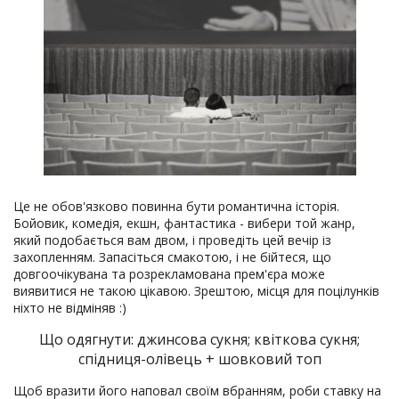
Це не обов'язково повинна бути романтична історія.
Бойовик, комедія, екшн, фантастика - вибери той жанр,
який подобається вам двом, і проведіть цей вечір із
захопленням. Запасіться смакотою, і не бійтеся, що
довгоочікувана та розрекламована прем'єра може
виявитися не такою цікавою. Зрештою, місця для поцілунків
ніхто не відміняв :)
Що одягнути: джинсова сукня; квіткова сукня;
спідниця-олівець + шовковий топ
Щоб вразити його наповал своїм вбранням, роби ставку на