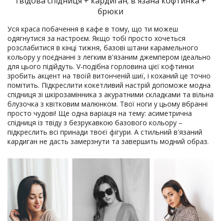
твідова спідниця + кардиган; в'язана кофтинка +
брюки
Уся краса побачення в кафе в тому, що ти можеш
одягнутися за настроєм. Якщо тобі просто хочеться
розслабитися в кінці тижня, базові штани карамельного
кольору у поєднанні з легким в'язаним джемпером ідеально
для цього підійдуть. V-подібна горловина цієї кофтинки
зробить акцент на твоїй витонченій шиї, і коханий це точно
помітить. Підкреслити кокетливий настрій допоможе модна
спідниця зі шкірозамінника з акуратними складками та вільна
блузочка з квітковим малюнком. Твої ноги у цьому вбранні
просто чудові! Ще одна варіація на тему: асиметрична
спідниця із твіду з безрукавкою базового кольору –
підкреслить всі принади твоєї фігури. А стильний в'язаний
кардиган не дасть замерзнути та завершить модний образ.