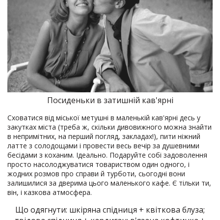
Посиденьки в затишній кав'ярні
Сховатися від міської метушні в маленькій кав'ярні десь у
закутках міста (треба ж, скільки дивовижного можна знайти
в непримітних, на перший погляд, закладах!), пити ніжний
латте з солодощами і провести весь вечір за душевними
бесідами з коханим. Ідеально. Подаруйте собі задоволення
просто насолоджуватися товариством один одного, і
жодних розмов про справи й турботи, сьогодні вони
залишилися за дверима цього маленького кафе. Є тільки ти,
він, і казкова атмосфера.
Що одягнути: шкіряна спідниця + квіткова блуза;