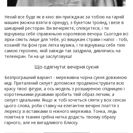
Нехай все буде як в кіно: він приїжджає за тобою на гарній
машині (можна взяти в оренду), з букетом троянд, і везе в
шикарний ресторан. Ви вечеряєте, спілкуєтеся, і ти
відчуваєш себе справжньою королевою вечора. Сьогодні всі
зірки сяють лише для тебе, усі вишукані страви і напої - тобі,
коханій! На фоні грає легка музика, і ти відчуваєш себе тією
самою героїнею, якій завжди так заздрила, дивлячись на
телеекран. Ти на це заслуговуєш!
Що одягнути: вечірня сукня
Безпрограшний варіант - мереживна чорна сукня довжиною
міді. Приталений силует допоможе продемонструвати всю
красу твоєї фігури, а ось модель з розширеною спідницею і
коротенькими рукавами зробить твій образ легким, а
силует ідеальним. Якщо ж тобі хочеться сяяти у всіх сенсах
цього слова, роби ставку на елегантне вечірнє плаття з
люрексу зі вставками із ніжного мережива. Тонка, ледь
помітна в тканині срібна нитка додасть твоєму образу
гарного, але не вигадливого блиску.