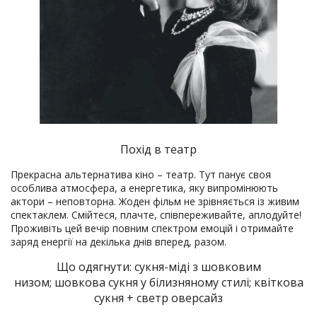
Похід в театр
Прекрасна альтернатива кіно – театр. Тут панує своя
особлива атмосфера, а енергетика, яку випромінюють
актори – неповторна. Жоден фільм не зрівняється із живим
спектаклем. Смійтеся, плачте, співпереживайте, аплодуйте!
Проживіть цей вечір повним спектром емоцій і отримайте
заряд енергії на декілька днів вперед, разом.
Що одягнути: сукня-міді з шовковим
низом; шовкова сукня у білизняному стилі; квіткова
сукня + светр оверсайз