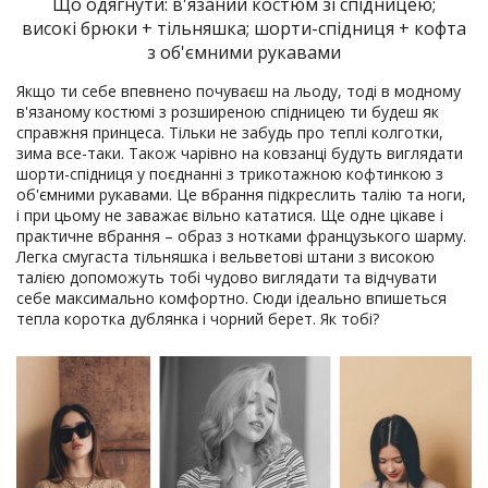
Що одягнути: в'язаний костюм зі спідницею;
високі брюки + тільняшка; шорти-спідниця + кофта
з об'ємними рукавами
Якщо ти себе впевнено почуваєш на льоду, тоді в модному
в'язаному костюмі з розширеною спідницею ти будеш як
справжня принцеса. Тільки не забудь про теплі колготки,
зима все-таки. Також чарівно на ковзанці будуть виглядати
шорти-спідниця у поєднанні з трикотажною кофтинкою з
об'ємними рукавами. Це вбрання підкреслить талію та ноги,
і при цьому не заважає вільно кататися. Ще одне цікаве і
практичне вбрання – образ з нотками французького шарму.
Легка смугаста тільняшка і вельветові штани з високою
талією допоможуть тобі чудово виглядати та відчувати
себе максимально комфортно. Сюди ідеально впишеться
тепла коротка дублянка і чорний берет. Як тобі?