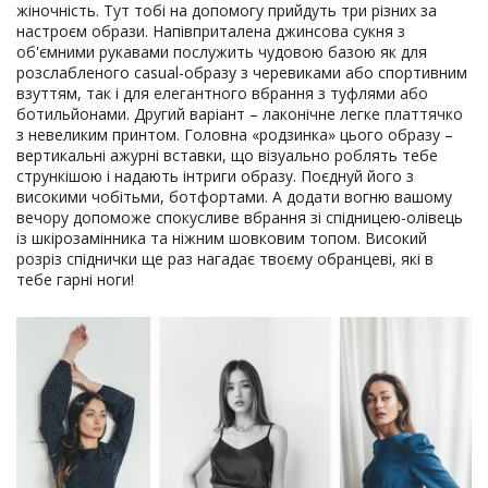
жіночність. Тут тобі на допомогу прийдуть три різних за
настроєм образи. Напівприталена джинсова сукня з
об'ємними рукавами послужить чудовою базою як для
розслабленого casual-образу з черевиками або спортивним
взуттям, так і для елегантного вбрання з туфлями або
ботильйонами. Другий варіант – лаконічне легке платтячко
з невеликим принтом. Головна «родзинка» цього образу –
вертикальні ажурні вставки, що візуально роблять тебе
стрункішою і надають інтриги образу. Поєднуй його з
високими чобітьми, ботфортами. А додати вогню вашому
вечору допоможе спокусливе вбрання зі спідницею-олівець
із шкірозамінника та ніжним шовковим топом. Високий
розріз спіднички ще раз нагадає твоєму обранцеві, які в
тебе гарні ноги!