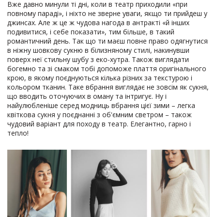
Вже давно минули ті дні, коли в театр приходили «при
повному параді», і ніхто не зверне уваги, якщо ти прийдеш у
джинсах. Але ж це ж чудова нагода в антракті «й інших
подивитися, і себе показати», тим більше, в такий
романтичний день. Так що ти маєш повне право одягнутися
в ніжну шовкову сукню в білизняному стилі, накинувши
поверх неї стильну шубу з еко-хутра. Також виглядати
богемно та зі смаком тобі допоможе плаття оригінального
крою, в якому поєднуються кілька різних за текстурою і
кольором тканин. Таке вбрання виглядає не зовсім як сукня,
що вводить оточуючих в оману та інтригує. Ну і
найулюбленіше серед модниць вбрання цієї зими – легка
квіткова сукня у поєднанні з об'ємним светром – також
чудовий варіант для походу в театр. Елегантно, гарно і
тепло!