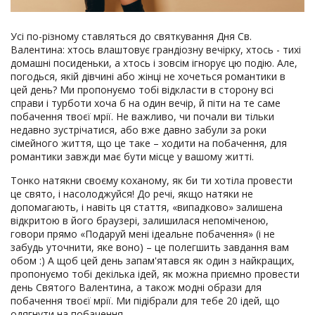
Усі по-різному ставляться до святкування Дня Св.
Валентина: хтось влаштовує грандіозну вечірку, хтось - тихі
домашні посиденьки, а хтось і зовсім ігнорує цю подію. Але,
погодься, якій дівчині або жінці не хочеться романтики в
цей день? Ми пропонуємо тобі відкласти в сторону всі
справи і турботи хоча б на один вечір, й піти на те саме
побачення твоєї мрії. Не важливо, чи почали ви тільки
недавно зустрічатися, або вже давно забули за роки
сімейного життя, що це таке – ходити на побачення, для
романтики завжди має бути місце у вашому житті.
Тонко натякни своєму коханому, як би ти хотіла провести
це свято, і насолоджуйся! До речі, якщо натяки не
допомагають, і навіть ця стаття, «випадково» залишена
відкритою в його браузері, залишилася непоміченою,
говори прямо «Подаруй мені ідеальне побачення» (і не
забудь уточнити, яке воно) – це полегшить завдання вам
обом :) А щоб цей день запам'ятався як один з найкращих,
пропонуємо тобі декілька ідей, як можна приємно провести
день Святого Валентина, а також модні образи для
побачення твоєї мрії. Ми підібрали для тебе 20 ідей, що
одягнути на побачення.