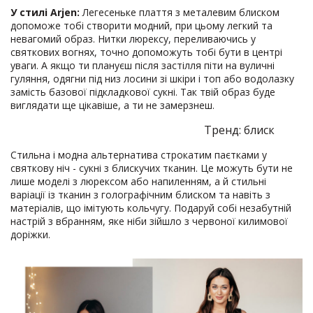
У стилі Arjen:
Легесеньке плаття з металевим блиском
допоможе тобі створити модний, при цьому легкий та
невагомий образ. Нитки люрексу, переливаючись у
святкових вогнях, точно допоможуть тобі бути в центрі
уваги. А якщо ти плануєш після застілля піти на вуличні
гуляння, одягни під низ лосини зі шкіри і топ або водолазку
замість базової підкладкової сукні. Так твій образ буде
виглядати ще цікавіше, а ти не замерзнеш.
Тренд: блиск
Стильна і модна альтернатива строкатим паєтками у
святкову ніч - сукні з блискучих тканин. Це можуть бути не
лише моделі з люрексом або напиленням, а й стильні
варіації із тканин з голографічним блиском та навіть з
матеріалів, що імітують кольчугу. Подаруй собі незабутній
настрій з вбранням, яке ніби зійшло з червоної килимової
доріжки.