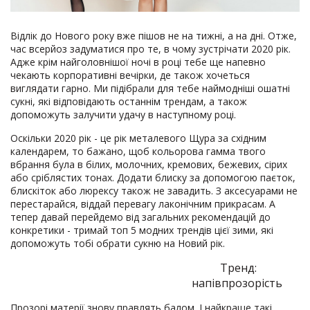
Відлік до Нового року вже пішов не на тижні, а на дні. Отже,
час всерйоз задуматися про те, в чому зустрічати 2020 рік.
Адже крім найголовнішої ночі в році тебе ще напевно
чекають корпоративні вечірки, де також хочеться
виглядати гарно. Ми підібрали для тебе наймодніші ошатні
сукні, які відповідають останнім трендам, а також
допоможуть залучити удачу в наступному році.
Оскільки 2020 рік - це рік металевого Щура за східним
календарем, то бажано, щоб кольорова гамма твого
вбрання була в білих, молочних, кремових, бежевих, сірих
або сріблястих тонах. Додати блиску за допомогою паєток,
блискіток або люрексу також не завадить. З аксесуарами не
перестарайся, віддай перевагу лаконічним прикрасам. А
тепер давай перейдемо від загальних рекомендацій до
конкретики - тримай топ 5 модних трендів цієї зими, які
допоможуть тобі обрати сукню на Новий рік.
Тренд:
напівпрозорість
Прозорі матерії знову правлять балом. І найкраще такі