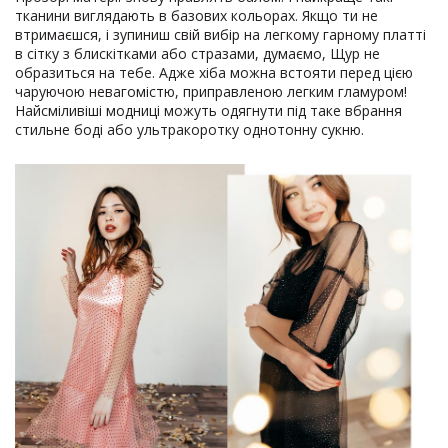
тканини виглядають в базових кольорах. Якщо ти не
втримаєшся, і зупиниш свій вибір на легкому гарному платті
в сітку з блискітками або стразами, думаємо, Щур не
образиться на тебе. Адже хіба можна встояти перед цією
чаруючою невагомістю, приправленою легким гламуром!
Найсміливіші модниці можуть одягнути під таке вбрання
стильне боді або ультракоротку однотонну сукню.