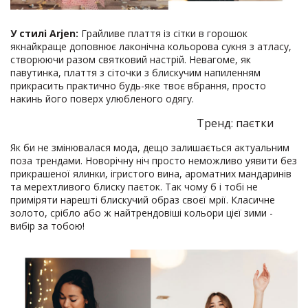
У стилі Arjen:
Грайливе плаття із сітки в горошок
якнайкраще доповнює лаконічна кольорова сукня з атласу,
створюючи разом святковий настрій. Невагоме, як
павутинка, плаття з сіточки з блискучим напиленням
прикрасить практично будь-яке твоє вбрання, просто
накинь його поверх улюбленого одягу.
Тренд: паєтки
Як би не змінювалася мода, дещо залишається актуальним
поза трендами. Новорічну ніч просто неможливо уявити без
прикрашеної ялинки, ігристого вина, ароматних мандаринів
та мерехтливого блиску паєток. Так чому б і тобі не
приміряти нарешті блискучий образ своєї мрії. Класичне
золото, срібло або ж найтрендовіші кольори цієї зими -
вибір за тобою!