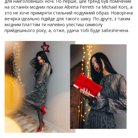
для найголовнішої ночі. По-перше, цей тренд був помічений
на останніх модних показах Alberta Ferretti та Michael Kors, а
хто не хоче приміряти стильний подіумний образ. Новорічна
вечірка ідеально підійде для такого шику. По-друге, з таким
модним платтям ти напевно улестиш символу
прийдешнього року, а, отже, удача тобі буде забезпечена.