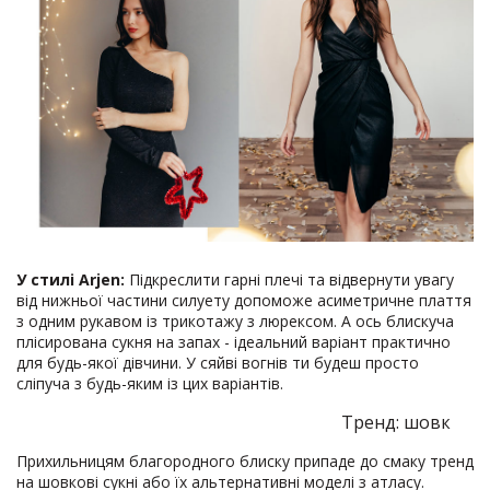
У стилі Arjen:
Підкреслити гарні плечі та відвернути увагу
від нижньої частини силуету допоможе асиметричне плаття
з одним рукавом із трикотажу з люрексом. А ось блискуча
плісирована сукня на запах - ідеальний варіант практично
для будь-якої дівчини. У сяйві вогнів ти будеш просто
сліпуча з будь-яким із цих варіантів.
Тренд: шовк
Прихильницям благородного блиску припаде до смаку тренд
на шовкові сукні або їх альтернативні моделі з атласу.