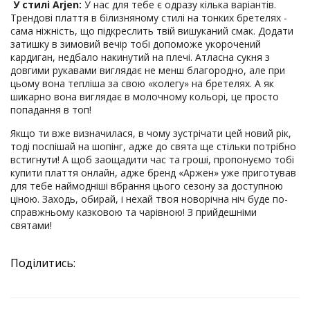
У стилі Arjen:
У нас для тебе є одразу кілька варіантів.
Трендові плаття в білизняному стилі на тонких бретелях -
сама ніжність, що підкреслить твій вишуканий смак. Додати
затишку в зимовий вечір тобі допоможе укорочений
кардиган, недбало накинутий на плечі. Атласна сукня з
довгими рукавами виглядає не менш благородно, але при
цьому вона тепліша за свою «колегу» на бретелях. А як
шикарно вона виглядає в молочному кольорі, це просто
попадання в топ!
Якщо ти вже визначилася, в чому зустрічати цей новий рік,
тоді поспішай на шопінг, адже до свята ще стільки потрібно
встигнути! А щоб заощадити час та гроші, пропонуємо тобі
купити плаття онлайн, адже бренд «Аржен» уже приготував
для тебе наймодніші вбрання цього сезону за доступною
ціною. Заходь, обирай, і нехай твоя новорічна ніч буде по-
справжньому казковою та чарівною! З прийдешніми
святами!
Поділитись: