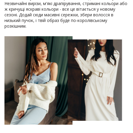
Незвичайні вирізи, м'які драпірування, стримані кольори або
ж кричущі яскраві кольори - все це вітається у новому
сезоні. Додай сюди масивні сережки, збери волосся в
низький пучок, і твій образ буде по-королівському
розкішним.