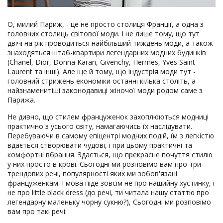
О, милий Париж, - це не просто столиця Франції, а одна з
головних столиць світової моди. І не лише тому, що тут
двічі на рік проводиться найбільший тиждень моди, а також
знаходяться штаб-квартири легендарних модних будинків
(Chanel, Dior, Donna Karan, Givenchy, Hermes, Yves Saint
Laurent та інші). Але ще й тому, що індустрія моди тут -
головний стрижень економіки останні кілька століть, а
найзнаменитіші законодавиці жіночої моди родом саме з
Парижа.
Не дивно, що стилем француженок захоплюються модниці
практично з усього світу, намагаючись їх наслідувати.
Перебуваючи в самому епіцентрі модних подій, їм з легкістю
вдається створювати чудові, і при цьому практичні та
комфортні вбрання. Здається, що прекрасне почуття стилю
у них просто в крові. Сьогодні ми розповімо вам про три
трендових речі, популярності яких ми зобов'язані
француженкам. І мова піде зовсім не про нашийну хустинку, і
не про little black dress (до речі, ти читала нашу статтю про
легендарну маленьку чорну сукню?), Сьогодні ми розповімо
вам про такі речі: