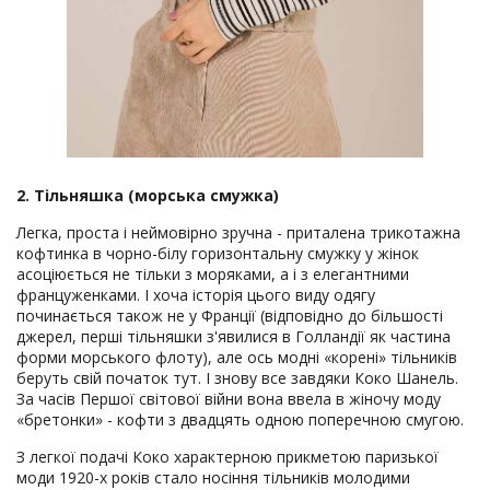
2. Тільняшка (морська смужка)
Легка, проста і неймовірно зручна - приталена трикотажна
кофтинка в чорно-білу горизонтальну смужку у жінок
асоціюється не тільки з моряками, а і з елегантними
француженками. І хоча історія цього виду одягу
починається також не у Франції (відповідно до більшості
джерел, перші тільняшки з'явилися в Голландії як частина
форми морського флоту), але ось модні «корені» тільників
беруть свій початок тут. І знову все завдяки Коко Шанель.
За часів Першої світової війни вона ввела в жіночу моду
«бретонки» - кофти з двадцять одною поперечною смугою.
З легкої подачі Коко характерною прикметою паризької
моди 1920-х років стало носіння тільників молодими