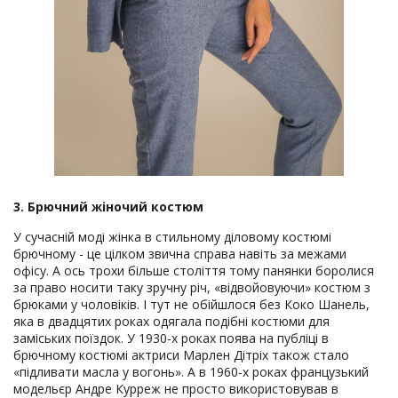
3. Брючний жіночий костюм
У сучасній моді жінка в стильному діловому костюмі
брючному - це цілком звична справа навіть за межами
офісу. А ось трохи більше століття тому панянки боролися
за право носити таку зручну річ, «відвойовуючи» костюм з
брюками у чоловіків. І тут не обійшлося без Коко Шанель,
яка в двадцятих роках одягала подібні костюми для
заміських поїздок. У 1930-х роках поява на публіці в
брючному костюмі актриси Марлен Дітріх також стало
«підливати масла у вогонь». А в 1960-х роках французький
модельєр Андре Курреж не просто використовував в