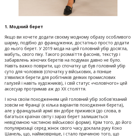
1. Модний берет
Якщо ви хочете додати своєму модному образу особливого
шарму, подібно до француженки, достатньо просто додати
до нього берет. У 2019 мода на цей головний убір досягла,
мабуть, свого піку. Такого розмаїття фасонів, текстур і
забарвлень жіночих беретів на подіумах давно не було.
Навіть важко повірити, що спочатку це був головний убір
суто для чоловіків (спочатку у військових, а пізніше
з'явилися берети для робітників деяких промислових
галузей і навіть художників), і свій статус «чоловічого» цей
аксесуар протримав аж до ХХ століття.
І хоча своїм походженням цей головний убір зобов'язаний
зовсім не Франції (є кілька варіантів походження берета),
але у французькій армії він добре прижився (до слова, в
багатьох країнах світу і зараз берет залишається
невід'ємною частиною військової форми). Крім того, до його
популяризації серед жінок свого часу доклала руку Коко
Шанель, що, найімовірніше, і стало причиною того, що