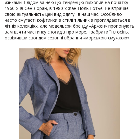
жінками. Слідом за нею цю тенденцію підхопив на початку
1960-х Ів Сен-Лоран, в 1980-х Жан-Поль Готьє. Не втрачає
свою актуальність цей вид одягу і в наш час. Особливо
часто смугасті кофтинки в стилі тільників проглядаються в
літніх колекціях, але модельєри бренду «Аржен» пропонують
вам взяти частинку спогадів про море, і забрати її в осінь,
освіживши свої демісезонні вбрання «морською смужкою».