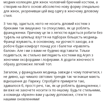
модних колекціях для жінок чоловічий брючний костюм, а
створив на його основі абсолютно нову форму спеціально
для жінок, укоренивши цей вид одягу в жіночому діловому
стилі.
З тих пір, здається, ніхто не носить діловий костюм з
брюками так вишукано та спокусливо, як це роблять
француженки. Причому це їм з легкістю вдається робити без
туфель на шпильці: взуття на підборах більшість модниць
Франції взувають, в основному, на урочисті заходи, а в
робочі будні комфорт понад усе і балетки «правлять
балом». Але і ми з вами не будемо відставати. Тільки
подивіться, як стильно виглядають костюми від Arjen з
жіночими оксфордами і лоферами. А додати жіночності
образу допоможе легкий топ.
Загалом, у французьких модниць завжди є чому повчитися, і
не дивно, що чимало світових трендів так чи інакше мають
відношення до Парижу. Спробуйте приміряти такі,
здавалося б, прості речі, так, як це роблять француженки, і
ви вже не захочете носити їх по-іншому. Будьте стильними,
а команда «Аржен» вам у цьому допоможе, стежте за
нашими оновленнями!