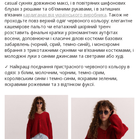
casual сукнях довжиною максі, і в повітряних шифонових
блузах з рюшами та об’ємними рукавами, і в затишних
в’язаних
кардиганах від українського виробника
. Також не
проходьте повз верхній одяг червоного кольору: елегантне
кашемірове пальто чи епатажний шкіряний тренч
розставить фінальні крапки у різноманітних аутфітах
восени, доповнюючи і класичні ділові костюми базових
забарвлень (чорний, сірий, темно-синій), і монохромні
вбрання з трикотажними сукнями чи в’язаними костюмами, і
молодіжні луки з синіми джинсами та светрами або худі.
✓ Найкращі поєднання пристрасного червоного кольору в
одязі: з білим, молочним, чорним, темно-сірим,
королівським синім і темно-синім, яскравим зеленим,
яскравими рожевими та з відтінком фуксії.