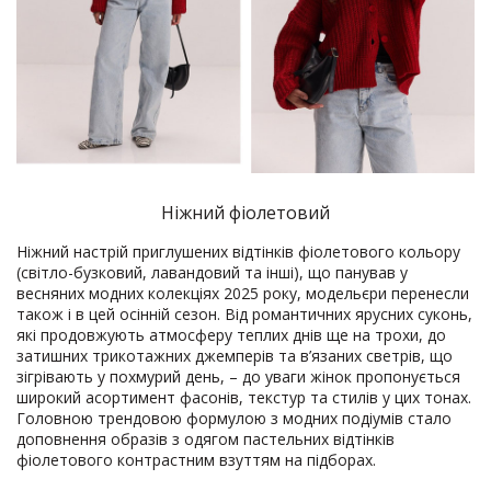
Ніжний фіолетовий
Ніжний настрій приглушених відтінків фіолетового кольору
(світло-бузковий, лавандовий та інші), що панував у
весняних модних колекціях 2025 року, модельєри перенесли
також і в цей осінній сезон. Від романтичних ярусних суконь,
які продовжують атмосферу теплих днів ще на трохи, до
затишних трикотажних джемперів та в’язаних светрів, що
зігрівають у похмурий день, – до уваги жінок пропонується
широкий асортимент фасонів, текстур та стилів у цих тонах.
Головною трендовою формулою з модних подіумів стало
доповнення образів з одягом пастельних відтінків
фіолетового контрастним взуттям на підборах.