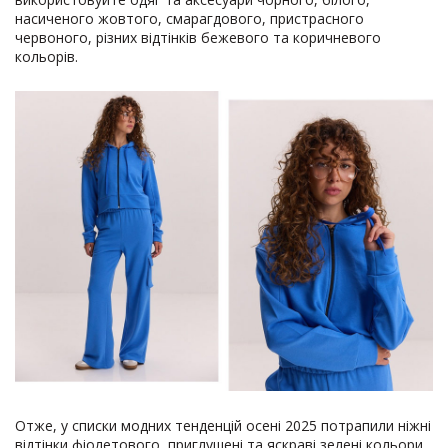
насиченого жовтого, смарагдового, пристрасного
червоного, різних відтінків бежевого та коричневого
кольорів.
Отже, у списки модних тенденцій осені 2025 потрапили ніжні
відтінки фіолетового, приглушені та яскраві зелені кольори,