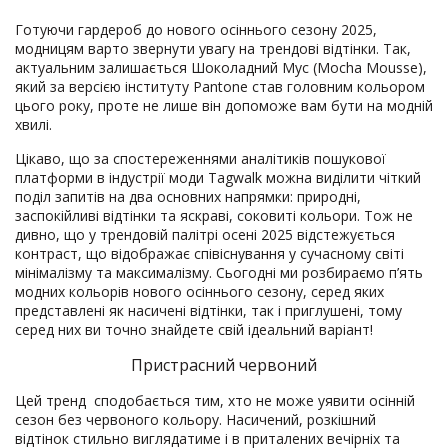
Готуючи гардероб до нового осіннього сезону 2025,
модницям варто звернути увагу на трендові відтінки. Так,
актуальним залишається Шоколадний Мус (Mocha Mousse),
який за версією інституту Pantone став головним кольором
цього року, проте не лише він допоможе вам бути на модній
хвилі.
Цікаво, що за спостереженнями аналітиків пошукової
платформи в індустрії моди Tagwalk можна виділити чіткий
поділ запитів на два основних напрямки: природні,
заспокійливі відтінки та яскраві, соковиті кольори. Тож не
дивно, що у трендовій палітрі осені 2025 відстежується
контраст, що відображає співіснування у сучасному світі
мінімалізму та максималізму. Сьогодні ми розбираємо п’ять
модних кольорів нового осіннього сезону, серед яких
представлені як насичені відтінки, так і приглушені, тому
серед них ви точно знайдете свій ідеальний варіант!
Пристрасний червоний
Цей тренд сподобається тим, хто не може уявити осінній
сезон без червоного кольору. Насичений, розкішний
відтінок стильно виглядатиме і в приталених вечірніх та