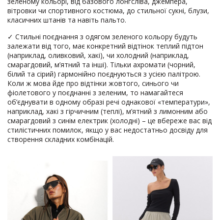
зеленому кольорі, від базового лонгсліва, джемпера,
вітровки чи спортивного костюма, до стильної сукні, блузи,
класичних штанів та навіть пальто.
✓ Стильні поєднання з одягом зеленого кольору будуть
залежати від того, має конкретний відтінок теплий підтон
(наприклад, оливковий, хакі), чи холодний (наприклад,
смарагдовий, м’ятний та інші). Тільки ахромати (чорний,
білий та сірий) гармонійно поєднуються з усією палітрою.
Коли ж мова йде про відтінки жовтого, синього чи
фіолетового у поєднанні з зеленим, то намагайтеся
об’єднувати в одному образі речі однакової «температури»,
наприклад, хакі з гірчичним (теплі), м’ятний з лимонним або
смарагдовий з синім електрик (холодні) – це вбереже вас від
стилістичних помилок, якщо у вас недостатньо досвіду для
створення складних комбінацій.