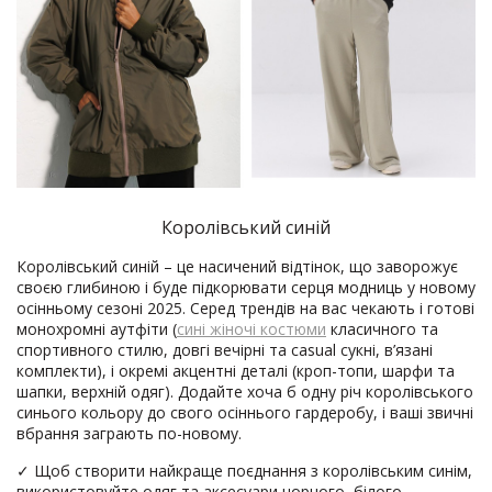
Королівський синій
Королівський синій – це насичений відтінок, що заворожує
своєю глибиною і буде підкорювати серця модниць у новому
осінньому сезоні 2025. Серед трендів на вас чекають і готові
монохромні аутфіти (
сині жіночі костюми
класичного та
спортивного стилю, довгі вечірні та casual сукні, в’язані
комплекти), і окремі акцентні деталі (кроп-топи, шарфи та
шапки, верхній одяг). Додайте хоча б одну річ королівського
синього кольору до свого осіннього гардеробу, і ваші звичні
вбрання заграють по-новому.
✓ Щоб створити найкраще поєднання з королівським синім,
використовуйте одяг та аксесуари чорного, білого,