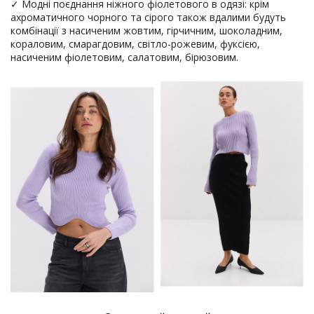
✓ Модні поєднання ніжного фіолетового в одязі: крім
ахроматичного чорного та сірого також вдалими будуть
комбінації з насиченим жовтим, гірчичним, шоколадним,
кораловим, смарагдовим, світло-рожевим, фуксією,
насиченим фіолетовим, салатовим, бірюзовим.