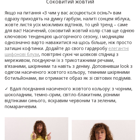
Соковитий жовтий
Якщо на питання «З чим у вас асоціюється осінь?» вам
одразу приходять на думку гарбузи, налиті сонцем яблука,
жовте листя усіх можливих відтінків, то цей тренд – саме
для вас! Насичений, соковитий жовтий колір став ще однією
ключовою тенденцією цьогорічного сезону, і модницям
однозначно варто наважитися на щось більше, ніж просто
затишні кофтинки. Додайте до свого гардеробу
елегантні
шифонові блузи
, повітряні сукні чи шовкові спідниці з
мереживом, поєднуючи їх з трикотажними речами,
в’язаними, шкіряними та навіть з деніму. Доповнивши look з
одягом насиченого жовтого кольору, темними шкіряними
ботильйонами, ви отримаєте образ як зі світових подіумів.
✓ Вдалі поєднання насиченого жовтого кольору: з чорним,
шоколадним, темно-сірим, світло-блакитним, різними
відтінками синього, яскравим червоним та зеленим,
помаранчевим.