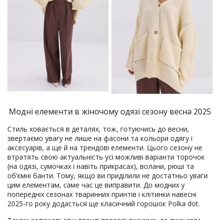
Модні елементи в жіночому одязі сезону весна 2025
Стиль ховається в деталях, тож, готуючись до весни,
звертаємо увагу не лише на фасони та кольори одягу і
аксесуарів, а ще й на трендові елементи. Цього сезону не
втратять свою актуальність усі можливі варіанти торочок
(на одязі, сумочках і навіть прикрасах), волани, рюші та
об’ємні банти. Тому, якщо ви приділили не достатньо уваги
цим елементам, саме час це виправити. До модних у
попередніх сезонах тваринних принтів і клітинки навесні
2025-го року додасться ще класичний горошок Polka dot.