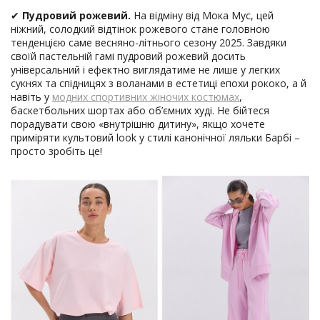
✔
Пудровий рожевий.
На відміну від Мока Мус, цей
ніжний, солодкий відтінок рожевого стане головною
тенденцією саме весняно-літнього сезону 2025. Завдяки
своїй пастельній гамі пудровий рожевий досить
універсальний і ефектно виглядатиме не лише у легких
сукнях та спідницях з воланами в естетиці епохи рококо, а й
навіть у
модних спортивних жіночих костюмах
,
баскетбольних шортах або об’ємних худі. Не бійтеся
порадувати свою «внутрішню дитину», якщо хочете
приміряти культовий look у стилі канонічної ляльки Барбі –
просто зробіть це!