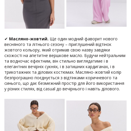
✔
Масляно-жовтий.
Ще один модний фаворит нового
весняного та літнього сезону – приглушений відтінок
жовтого кольору, який отримав свою назву завдяки
схожості на апетитне вершкове масло. Будучи нейтральним
та водночас ефектним, він стильно виглядатиме і в
елегантних вечірніх сукнях, і в затишних кардиганах, і в
трикотажних та ділових костюмах. Масляно-жовтий колір
безпрограшно поєднується з відтінками коричневого та
синього, що дає безмежний простір для його використання
у різних стилях, від casual до вечірнього і навіть ділового.