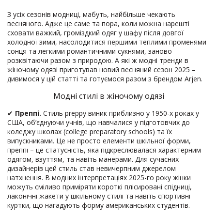
З усіх сезонів модниці, мабуть, найбільше чекають
весняного. Адже це саме та пора, коли можна нарешті
сховати важкий, громіздкий одяг у шафу після довгої
холодної зими, насолодитися першими теплими променями
сонця та легкими романтичними сукнями, заново
розквітаючи разом з природою. А які ж модні тренди в
жіночому одязі приготував новий весняний сезон 2025 –
дивимося у цій статті та готуємося разом з брендом Arjen.
Модні стилі в жіночому одязі
✔
Преппі.
Стиль preppy виник приблизно у 1950-х роках у
США, об’єднуючи учнів, що навчалися у підготовчих до
коледжу школах (college preparatory schools) та їх
випускниками. Це не просто елементи шкільної форми,
преппі – це статусність, яка підкреслювалася характерним
одягом, взуттям, та навіть манерами. Для сучасних
дизайнерів цей стиль став невичерпним джерелом
натхнення. В модних інтерпретаціях 2025-го року жінки
можуть сміливо приміряти короткі плісировані спідниці,
лаконічні жакети у шкільному стилі та навіть спортивні
куртки, що нагадують форму американських студентів.