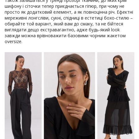
Також залишаться у тренді прозорі тканини, до яких крім
шифону і сіточки тепер приєднається гіпюр, при чому не
просто як додатковий елемент, а як повноцінна річ. Ефектні
мереживні лонгсліви, сукні, спідниці в естетиці бохо-стилю –
обирайте той варіант, який вам до смаку, та не бійтеся
виглядати дещо екстравагантно, адже будь-який look
завжди можна врівноважити базовими чорним жакетом
oversize.