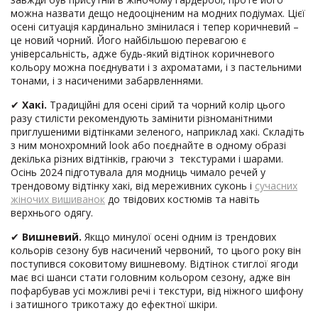
можна назвати дещо недооціненим на модних подіумах. Цієї
осені ситуація кардинально змінилася і тепер коричневий –
це новий чорний. Його найбільшою перевагою є
універсальність, адже будь-який відтінок коричневого
кольору можна поєднувати і з ахроматами, і з пастельними
тонами, і з насиченими забарвленнями.
✔
Хакі.
Традиційні для осені сірий та чорний колір цього
разу стилісти рекомендують замінити різноманітними
приглушеними відтінками зеленого, наприклад хакі. Складіть
з ним монохромний look або поєднайте в одному образі
декілька різних відтінків, граючи з текстурами і шарами.
Осінь 2024 підготувала для модниць чимало речей у
трендовому відтінку хакі, від мереживних суконь і
сучасних
жіночих вишиванок
до твідових костюмів та навіть
верхнього одягу.
✔
Вишневий.
Якщо минулої осені одним із трендових
кольорів сезону був насичений червоний, то цього року він
поступився соковитому вишневому. Відтінок стиглої ягоди
має всі шанси стати головним кольором сезону, адже він
пофарбував усі можливі речі і текстури, від ніжного шифону
і затишного трикотажу до ефектної шкіри.