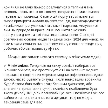
Хоч як би не було прикро розлучатися з теплим літнім
сезоном, осінь все ж по-своєму прекрасна та має чимало
переваг для модниць. Саме о цій порі у вас з’являється
змога приміряти чимало цікавих трендів, насолоджуватися
неспішними прогулянками містами і парками, милуватися
тим, як природа вбирається у нові шати з кожним
наступним днем та змінюватися разом з нею. Сьогодні
розглянемо основні модні тенденції осені 2024 для жінок, які
вже можна сміливо використовувати у своїх повсякденних,
робочих або святкових аутфітах.
Модні напрямки нового сезону в жіночому одязі
✔
Мінімалізм.
Тенденція на «тиху розкіш» набирає все
більших обертів, що простежується і на останніх модних
показах, і в соціальних мережах модних інфлюенсерів. Адже
дійсно, часто бувають ситуації, коли найкращим вбранням
буде базова біла майка з улюбленими джинсами, або
елегантна трикотажна сукня
, повністю позбавлена будь-
якого декору. Якщо ви планували цієї осені позбутися усього
зайвого та почати з «чистого аркуша», тоді ця модна
тенденція саме для вас.