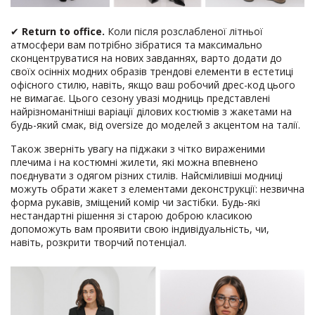
✔
Return to office.
Коли після розслабленої літньої
атмосфери вам потрібно зібратися та максимально
сконцентруватися на нових завданнях, варто додати до
своїх осінніх модних образів трендові елементи в естетиці
офісного стилю, навіть, якщо ваш робочий дрес-код цього
не вимагає. Цього сезону увазі модниць представлені
найрізноманітніші варіації ділових костюмів з жакетами на
будь-який смак, від oversize до моделей з акцентом на талії.
Також зверніть увагу на піджаки з чітко вираженими
плечима і на костюмні жилети, які можна впевнено
поєднувати з одягом різних стилів. Найсміливіші модниці
можуть обрати жакет з елементами деконструкції: незвична
форма рукавів, зміщений комір чи застібки. Будь-які
нестандартні рішення зі старою доброю класикою
допоможуть вам проявити свою індивідуальність, чи,
навіть, розкрити творчий потенціал.