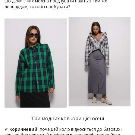
що деякі з них можна поєднувати навіть з тим же
леопардом, готові спробувати?
Три модних кольори цієї осені
✔
Коричневий.
Хоча цей колір відноситься до базових і
завжди був присутній в жіночому гардеробі, проте його