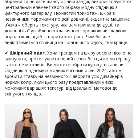
вбрання та не дати шансу осінній хандрі, використовуйте як
центральний елемент свого образу модну спідницю з
фактурного матеріалу. Пухнастий трикотаж, шкіра з
незвичними торочками по всій довжині, акцентна машинна
в’язка – оберіть текстуру, яка вам припала до душі, та
доповніть її улюбленою класичною сорочкою чи гладкою
водолазкою, щоб створити контраст. Чим більше
виділятиметься спідниця на фоні іншого одягу, тим краще.
✔
Шкіряний одяг.
Хоча трендом на шкіру восени нікого не
здивувати, проте і уявити новий сезон без цього матеріалу
також не можливо. Ви можете обрати куртку, штани чи
спідницю в одному із модних відтінків осені 2024, або ж
зробити ставку на незмінного фаворита усіх дизайнерів –
чорний колір, який цього разу представлений у всіх
можливих варіаціях текстур, від ідеальної матової до
сліпучого глянцю.