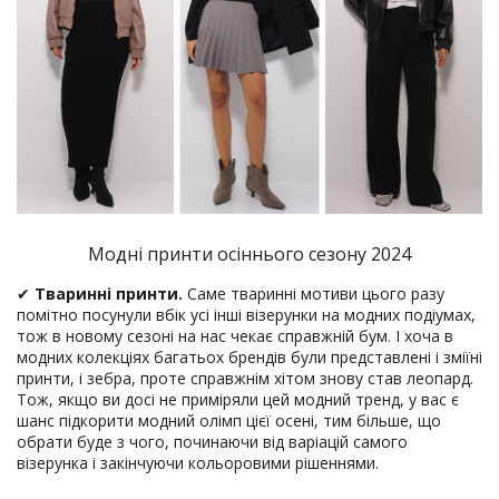
Модні принти осіннього сезону 2024
✔
Тваринні принти.
Саме тваринні мотиви цього разу
помітно посунули вбік усі інші візерунки на модних подіумах,
тож в новому сезоні на нас чекає справжній бум. І хоча в
модних колекціях багатьох брендів були представлені і зміїні
принти, і зебра, проте справжнім хітом знову став леопард.
Тож, якщо ви досі не приміряли цей модний тренд, у вас є
шанс підкорити модний олімп цієї осені, тим більше, що
обрати буде з чого, починаючи від варіацій самого
візерунка і закінчуючи кольоровими рішеннями.