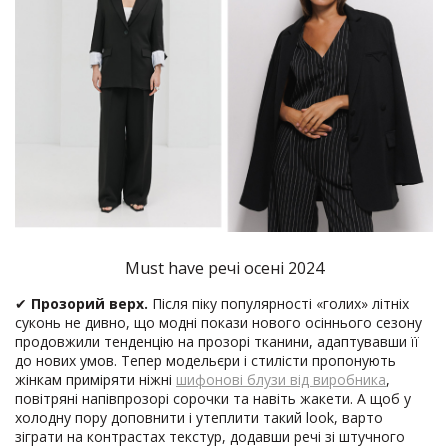
Must have речі осені 2024
✔
Прозорий верх.
Після піку популярності «голих» літніх
суконь не дивно, що модні покази нового осіннього сезону
продовжили тенденцію на прозорі тканини, адаптувавши її
до нових умов. Тепер модельєри і стилісти пропонують
жінкам приміряти ніжні
шифонові блузи від виробника
,
повітряні напівпрозорі сорочки та навіть жакети. А щоб у
холодну пору доповнити і утеплити такий look, варто
зіграти на контрастах текстур, додавши речі зі штучного