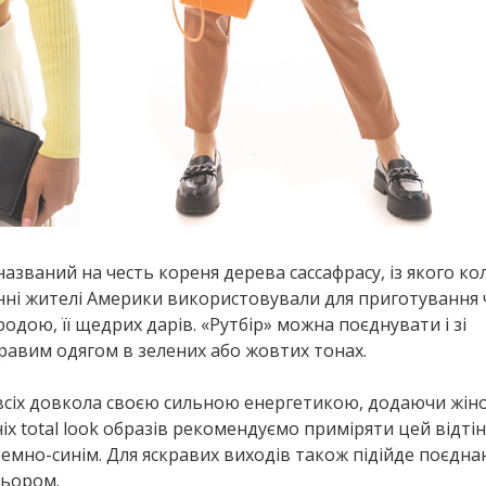
азваний на честь кореня дерева сассафрасу, із якого ко
рінні жителі Америки використовували для приготування 
одою, її щедрих дарів. «Рутбір» можна поєднувати і зі
кравим одягом в зелених або жовтих тонах.
всіх довкола своєю сильною енергетикою, додаючи жін
іх total look образів рекомендуємо приміряти цей відтін
емно-синім. Для яскравих виходів також підійде поєдна
льором.