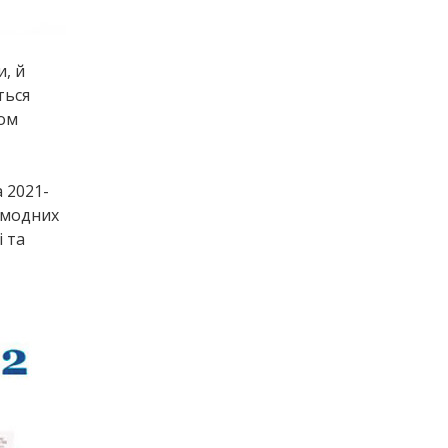
, й
ться
том
 2021-
 модних
і та