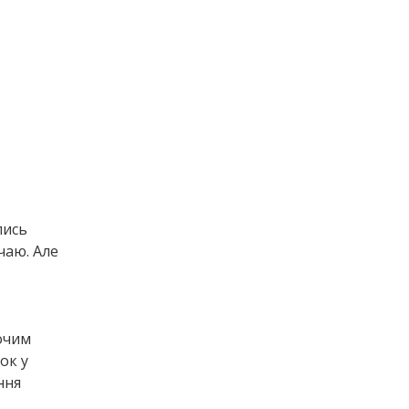
лись
чаю. Але
очим
ок у
ння