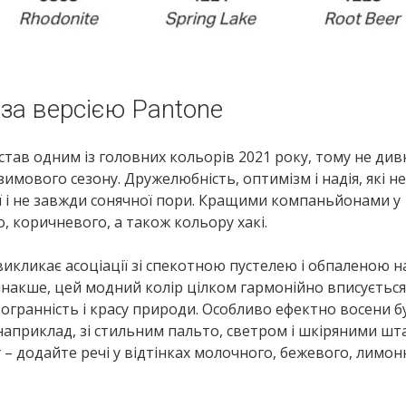
 за версією Pantone
тав одним із головних кольорів 2021 року, тому не див
имового сезону. Дружелюбність, оптимізм і надія, які нес
ої і не завжди сонячної пори. Кращими компаньйонами у
о, коричневого, а також кольору хакі.
икликає асоціації зі спекотною пустелею і обпаленою н
 інакше, цей модний колір цілком гармонійно вписується
тогранність і красу природи. Особливо ефектно восени б
 наприклад, зі стильним пальто, светром і шкіряними шт
– додайте речі у відтінках молочного, бежевого, лимон