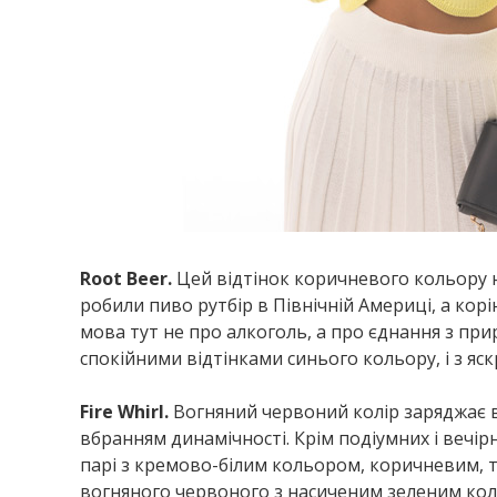
Root Beer.
Цей відтінок коричневого кольору н
робили пиво рутбір в Північній Америці, а ко
мова тут не про алкоголь, а про єднання з прир
спокійними відтінками синього кольору, і з яс
Fire Whirl.
Вогняний червоний колір заряджає 
вбранням динамічності. Крім подіумних і вечірн
парі з кремово-білим кольором, коричневим, т
вогняного червоного з насиченим зеленим ко