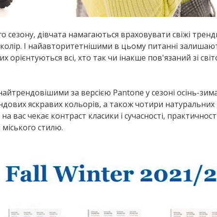
 сезону, дівчата намагаються враховувати свіжі тренди
 колір. І найавторитетнішими в цьому питанні залишаю
х орієнтуються всі, хто так чи інакше пов'язаний зі сві
 найтрендовішими за версією Pantone у сезоні осінь-зима
ендових яскравих кольорів, а також чотири натуральних
 на вас чекає контраст класики і сучасності, практичност
 міського стилю.