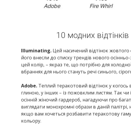
10 модних відтінків
Illuminating.
Цей насичений відтінок жовтого с
його внесли до списку трендів нового осінньо-з
цей колір, – якраз те, що потрібно для холодн
вбраннях для нього стануть речі синього, сірог
Adobe.
Теплий теракотовий відтінок у когось в
глиною, у інших – із пожовклим листям. Так чи
осінній жіночий гардероб, нагадуючи про бага
виглядати монохромні образи в даній палітрі,
якщо вам хочеться розбавити теракотову гаму 
кольору.