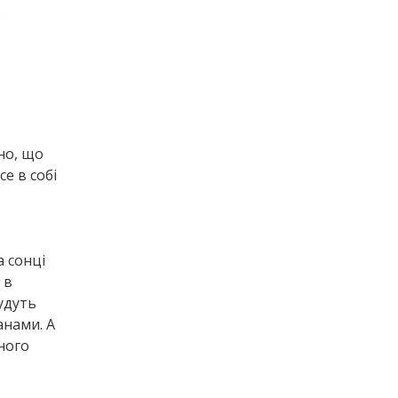
но, що
е в собі
а сонці
 в
удуть
анами. А
ного