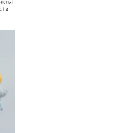
ість і
 і в