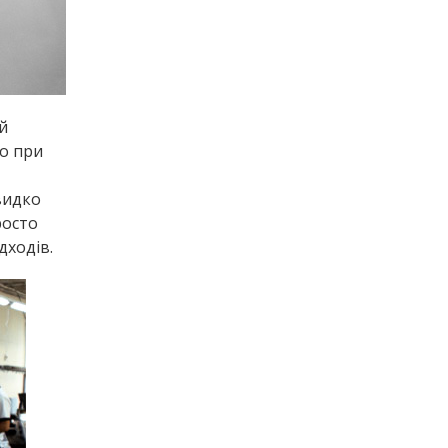
й
що при
швидко
росто
дходів.