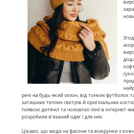
виро
зара
нови
Зго
асор
виро
дода
кофт
сукн
при
найр
речі на будь-який сезон, від тонких футболок т
затишних теплих светрів й оригінальних костюм
появою дитячої та чоловічої лінії в інтернет-м
розробили в'язаний одяг і для них.
Цікаво, що мода на фасони та візерунки з кож