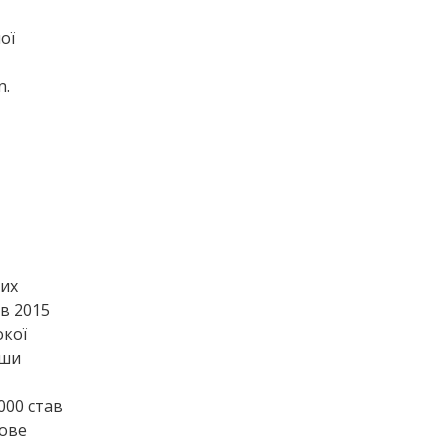
ої
n.
них
в 2015
окої
вши
000 став
сове