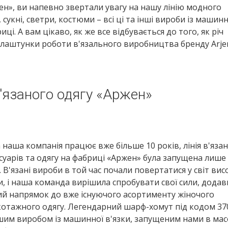
н», ви напевно звертали увагу на нашу лінію модного
сукні, светри, костюми – всі ці та інші вироби із машинн
і. А вам цікаво, як же все відбувається до того, як річ
 лаштунки роботи в'язального виробництва бренду Arje
в'язаного одягу «Аржен»
 наша компанія працює вже більше 10 років, лінія в'яза
суарів та одягу на фабриці «Аржен» була запущена лише 
. В'язані вироби в той час почали повертатися у світ вис
, і наша команда вирішила спробувати свої сили, дода
й напрямок до вже існуючого асортименту жіночого
отажного одягу. Легендарний шарф-хомут під кодом 37
им виробом із машинної в'язки, запущеним нами в ма