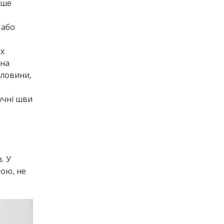
нше
 або
іх
 на
рловини,
учні шви
. У
рою, не