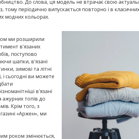
бництво. До слова, ця модель не втрачає свою актуальн
з, тому періодично випускається повторно і в класичних,
х модних кольорах.
дом ми розширили
тимент в'язаних
бів, поступово
ючи шапки, в'язані
инки, зимові та літні
і, і сьогодні ви можете
дбати
ізноманітніші в'язані
а ажурних топів до
ів. Крім того, з
агазині «Аржен», ми
ним роком змінюється,