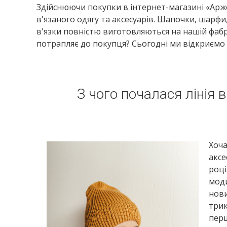
Здійснюючи покупки в інтернет-магазині «Арже
в'язаного одягу та аксесуарів. Шапочки, шарфи, 
в'язки повністю виготовляються на нашій фабриц
потрапляє до покупця? Сьогодні ми відкриємо
З чого почалася лінія 
Хоча
аксе
році
моди
нови
трик
перш