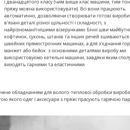
і дванадцятого класу (чим вище клас машини, тим то
пряжу можна використовувати). Всі вони працюють
автоматично, дозволяючи створювати готові вироби
в'язані деталі різної щільності і складності, з
найрізноманітнішими візерунками. Бічні шви майбутн
кофтинок, суконь, штанів та інших речей зшиваються
швейних прямострочних машинах, а для з'єднання го
манжет або бейок з основними деталями виробу ми
використовуємо кетельні машини, завдяки яким спол
виходять гарними та еластичними.
чене обладнанням для волого-теплової обробки виробів
гою якого одяг і аксесуари з пряжі прасують гарячою па