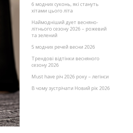
6 модних суконь, які стануть
хітами цього літа
Наймодніший дует весняно-
літнього сезону 2026 – рожевий
та зелений
5 модних речей весни 2026
Трендові відтінки весняного
сезону 2026
Must have річ 2026 року – легінси
В чому зустрічати Новий рік 2026