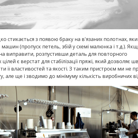
о стикається з появою браку на в'язаних полотнах, яки
машин (пропуск петель, збій у схемі малюнка і т.д.). Як
на виправити, розпустивши деталь для повторного
 цілей є верстат для стабілізації пряжі, який дозволяє 
и її властивостей та якості. З таким пристроєм ми не п
, але ще і зводимо до мінімуму кількість виробничих ві