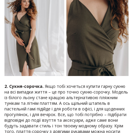
2. Сукня-сорочка.
Якщо тобі хочеться купити гарну сукню
на всі випадки життя – це про точно сукню-сорочку. Модель
із білого льону стане кращою альтернативою пляжним
тунікам та літнім платтям. А ось щільний штапель в
пастельній гамі підійде і для роботи в офісі, і для щоденних
прогулянок, і для вечірок. Все, що тобі потрібно – підібрати
відповідні до події взуття та аксесуари, адже саме вони
будуть задавати стиль і тон твоєму модному образу. Крім
того, плаття-сорочку з довгими рукавами можна носити