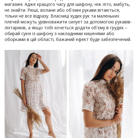
магазині. Адже кращого часу для шифону, ніж літо, мабуть,
не знайти. Рюші, волани або об'ємні рукави вітаються,
тільки не все відразу. Власниці худих рук та маленьких
плечей можуть урівноважити силует за допомогою рукавів-
ліхтариків, а якщо тобі хочеться додати об'єму в грудях –
обирай сукні із шифону з накладними кишенями або
оборками в цій області, бажаний ефект буде забезпечений.