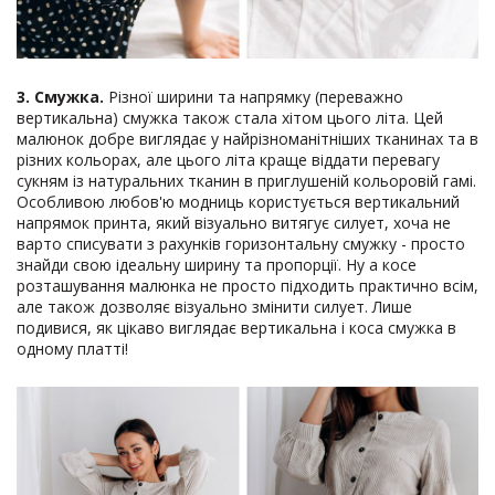
3. Смужка.
Різної ширини та напрямку (переважно
вертикальна) смужка також стала хітом цього літа. Цей
малюнок добре виглядає у найрізноманітніших тканинах та в
різних кольорах, але цього літа краще віддати перевагу
сукням із натуральних тканин в приглушеній кольоровій гамі.
Особливою любов'ю модниць користується вертикальний
напрямок принта, який візуально витягує силует, хоча не
варто списувати з рахунків горизонтальну смужку - просто
знайди свою ідеальну ширину та пропорції. Ну а косе
розташування малюнка не просто підходить практично всім,
але також дозволяє візуально змінити силует. Лише
подивися, як цікаво виглядає вертикальна і коса смужка в
одному платті!