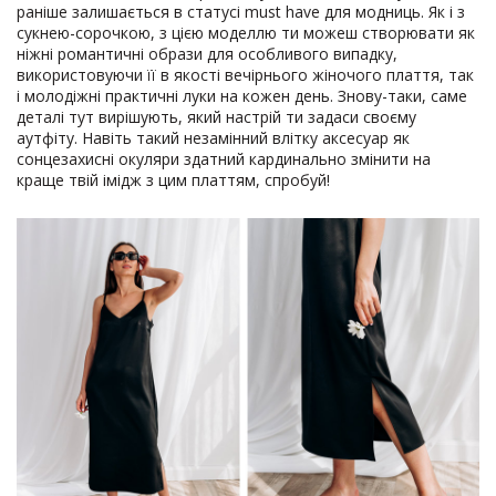
раніше залишається в статусі must have для модниць. Як і з
сукнею-сорочкою, з цією моделлю ти можеш створювати як
ніжні романтичні образи для особливого випадку,
використовуючи її в якості вечірнього жіночого плаття, так
і молодіжні практичні луки на кожен день. Знову-таки, саме
деталі тут вирішують, який настрій ти задаси своєму
аутфіту. Навіть такий незамінний влітку аксесуар як
сонцезахисні окуляри здатний кардинально змінити на
краще твій імідж з цим платтям, спробуй!