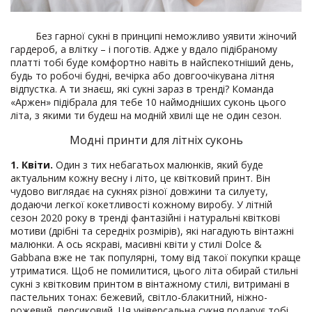
Без гарної сукні в принципі неможливо уявити жіночий
гардероб, а влітку – і поготів. Адже у вдало підібраному
платті тобі буде комфортно навіть в найспекотніший день,
будь то робочі будні, вечірка або довгоочікувана літня
відпустка. А ти знаєш, які сукні зараз в тренді? Команда
«Аржен» підібрала для тебе 10 наймодніших суконь цього
літа, з якими ти будеш на модній хвилі ще не один сезон.
Модні принти для літніх суконь
1. Квіти.
Один з тих небагатьох малюнків, який буде
актуальним кожну весну і літо, це квітковий принт. Він
чудово виглядає на сукнях різної довжини та силуету,
додаючи легкої кокетливості кожному виробу. У літній
сезон 2020 року в тренді фантазійні і натуральні квіткові
мотиви (дрібні та середніх розмірів), які нагадують вінтажні
малюнки. А ось яскраві, масивні квіти у стилі Dolce &
Gabbana вже не так популярні, тому від такої покупки краще
утриматися. Щоб не помилитися, цього літа обирай стильні
сукні з квітковим принтом в вінтажному стилі, витримані в
пастельних тонах: бежевий, світло-блакитний, ніжно-
рожевий, персиковий. Ця універсальна сукня подарує тобі