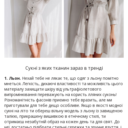
Сукні з яких тканин зараз в тренді
1. Льон.
Нехай тебе не лякає те, що одяг з льону помітно
мнеться. Легкість, дихаючі властивості та можливість цього
матеріалу захищати шкіру від ультрафіолетового
випромінювання переважують на користь лляних суконь!
Різноманітність фасонів приємно тебе вразить, але ми
приготували для тебе дещо особливе. Якщо в якості модної
сукні на літо ти обереш вільну модель з льону із завищеною
талією, прикрашену вишивкою в етнічному стилі, ти
отримаєш незабутній образ на кожен день та для свят. До
неї достатньо підібрати стильні сережки та зручне взуття, і