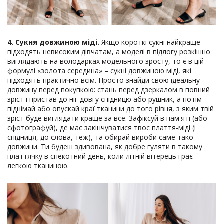
4. Сукня довжиною міді.
Якщо короткі сукні найкраще
підходять невисоким дівчатам, а моделі в підлогу розкішно
виглядають на володарках модельного зросту, то є в цій
формулі «золота середина» – сукні довжиною міді, які
підходять практично всім. Просто знайди свою ідеальну
довжину перед покупкою: стань перед дзеркалом в повний
зріст і пристав до ніг довгу спідницю або рушник, а потім
піднімай або опускай краї тканини до того рівня, з яким твій
зріст буде виглядати краще за все. Зафіксуй в пам'яті (або
сфотографуй), де має закінчуватися твоє плаття-міді (і
спідниця, до слова, теж), та обирай вироби саме такої
довжини. Ти будеш здивована, як добре гуляти в такому
платтячку в спекотний день, коли літній вітерець грає
легкою тканиною.