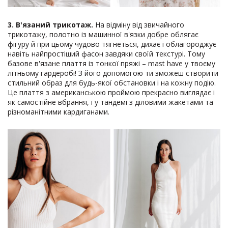
3. В'язаний трикотаж.
На відміну від звичайного
трикотажу, полотно із машинної в'язки добре облягає
фігуру й при цьому чудово тягнеться, дихає і облагороджує
навіть найпростіший фасон завдяки своїй текстурі. Тому
базове в'язане плаття із тонкої пряжі – mast have у твоєму
літньому гардеробі! З його допомогою ти зможеш створити
стильний образ для будь-якої обстановки і на кожну подію.
Це плаття з американською проймою прекрасно виглядає і
як самостійне вбрання, і у тандемі з діловими жакетами та
різноманітними кардиганами.