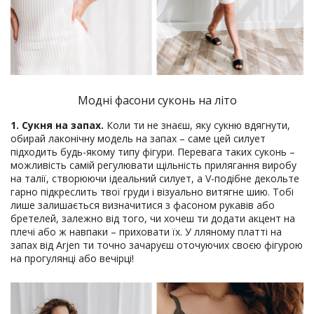
Модні фасони суконь на літо
1. Сукня на запах.
Коли ти не знаєш, яку сукню вдягнути,
обирай лаконічну модель на запах – саме цей силует
підходить будь-якому типу фігури. Перевага таких суконь –
можливість самій регулювати щільність прилягання виробу
на талії, створюючи ідеальний силует, а V-подібне декольте
гарно підкреслить твої груди і візуально витягне шию. Тобі
лише залишається визначитися з фасоном рукавів або
бретелей, залежно від того, чи хочеш ти додати акцент на
плечі або ж навпаки – приховати їх. У лляному платті на
запах від Arjen ти точно зачаруєш оточуючих своєю фігурою
на прогулянці або вечірці!