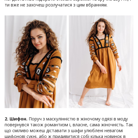
ти вже не захочеш розлучатися з цим вбранням.
2. Шифон.
Поруч з маскулінністю в жіночому одязі в моду
повернувся також романтизм і, власне, сама жіночність. Так
що сміливо можеш діставати з шафи улюблені невагомі
шифонові сукні, або ж придивитися собі кілька новинок в