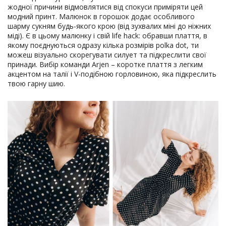
жодної причини відмовлятися від спокуси приміряти цей
модний принт. Малюнок в горошок додає особливого
шарму сукням будь-якого крою (від зухвалих міні до ніжних
міді). Є в цьому малюнку і свій life hack: обравши плаття, в
якому поєднуються одразу кілька розмірів polka dot, ти
можеш візуально скорегувати силует та підкреслити свої
принади. Вибір команди Arjen – коротке плаття з легким
акцентом на талії і V-подібною горловиною, яка підкреслить
твою гарну шию.