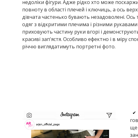
недоліки фігури. Адже рідко хто може поскарж
повноту в області плечей і ключиць, а ось ве
дівчата частенько бувають незадоволені. Ось ту
одяг з відкритими плечима і різними рукавами 
приховують частину руки вгорі і демонструють
красиві зап'ястя. Особливо ефектно і в міру сп
річчю виглядатимуть портретні фото.
✔
го
ще 
зан