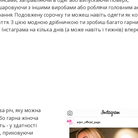
инсами, заправляючи в одяг або випускаючи поверх,
шаровуючи з іншими виробами або роблячи головним 
ання. Подовжену сорочку ти можеш навіть одягти як к
ття. З цією модною дрібничкою ти зробиш багато гарн
 Інстаграма на кілька днів (а може навіть і тижнів) впер
ва річ, яку можна
бо гарна жіноча
ть - у здатності
о, приховуючи