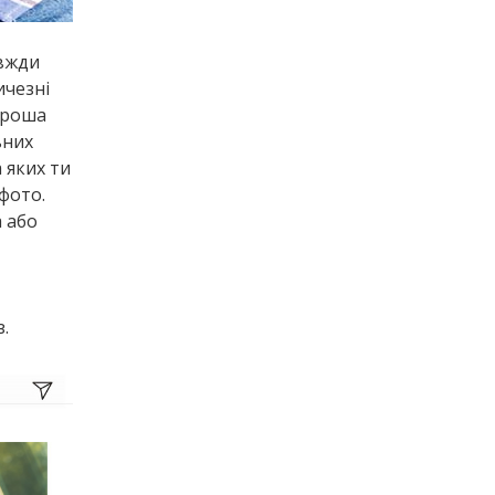
авжди
ичезні
хороша
ьних
 яких ти
 фото.
а або
.