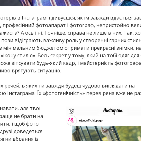
огерів в Інстаграмі і дивуєшся, як їм завжди вдається з
, професійний фотоапарат і фотограф, непристойно вел
жиста? А ось і ні. Точніше, справа не лише в них. Так, 
лі пози відіграють важливу роль у створенні гарних стил
 з мінімальним бюджетом отримати прекрасні знімки, на
ікону стилю». Весь секрет у тому, який на тобі одяг для
оже зіпсувати будь-який кадр, і майстерність фотограф
бливо врятують ситуацію.
х речей, в яких ти завжди будеш чудово виглядати на
ю Інстаграма. Їх «фотогенічність» перевірена вже не раз
знавати, але твої
 краще не брати на
ити, і щоб фото
друзі доведеться
ягни вбрання із