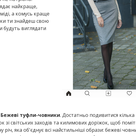
глядає найкраще,
міді, а комусь краще
ьки ти знайдеш свою
ки будуть виглядати
Бежеві туфли-човники
. Достатньо подивитися кілька
ок зі світських заходів та килимових доріжок, щоб помі
у річ, яка об'єднує всі найстильніші образи: бежеві човни