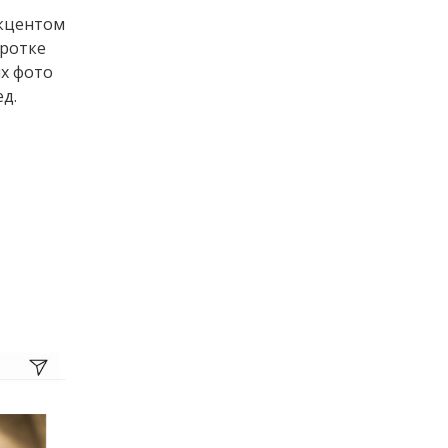
акцентом
оротке
их фото
ед.