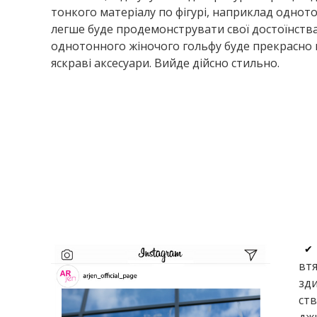
тонкого матеріалу по фігурі, наприклад одното
легше буде продемонструвати свої достоїнства, і
однотонного жіночого гольфу буде прекрасно в
яскраві аксесуари. Вийде дійсно стильно.
✔
втя
зди
ств