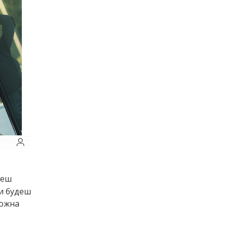
чеш
Ти будеш
можна