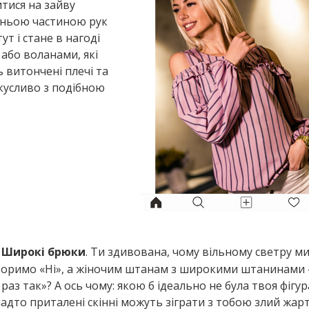
итися на зайву
рхньою частиною рук
т і стане в нагоді
або воланами, які
 витончені плечі та
окусливо з подібною
Широкі брюки
. Ти здивована, чому вільному светру м
воримо «Ні», а жіночим штанам з широкими штанинами «
раз так»? А ось чому: якою б ідеально не була твоя фігур
адто приталені скінні можуть зіграти з тобою злий жарт,