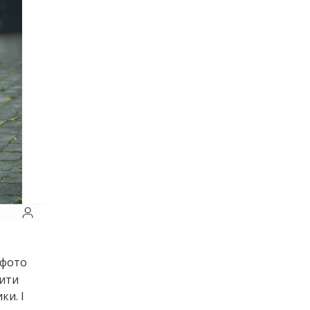
 фото
тити
ки. І