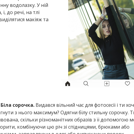
нну водолазку. У ній
, до речі, на тлі
иділятися макіяж та
Біла сорочка.
Видався вільний час для фотосесії і ти хо
гнути з нього максимум? Одягни білу стильну сорочку. 
вована, скільки різноманітних образів з її допомогою 
орити, комбінуючи цю річ зі спідницями, брюками або