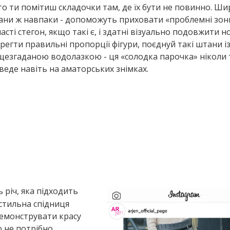
о ти помітиш складочки там, де їх бути не повинно. Ши
ани ж навпаки - допоможуть приховати «проблемні зон
асті стегон, якщо такі є, і здатні візуально подовжити н
регти правильні пропорції фігури, поєднуй такі штани і
щезгаданою водолазкою - ця «солодка парочка» ніколи 
веде навіть на аматорських знімках.
ь річ, яка підходить
 стильна спідниця
демонструвати красу
о не потрібно.