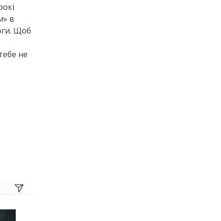
рокі
и» в
оги. Щоб
з
тебе не