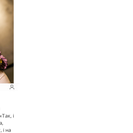
и
Так, і
а,
 і на