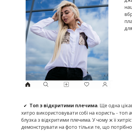
дж
на
вбр
пла
для
Топ з відкритими плечима
. Ще одна ціка
✔
хитро використовувати собі на користь - топ а
блузка з відкритими плечима. У чому ж її хитріс
демонструвати на фото тільки те, що потрібн