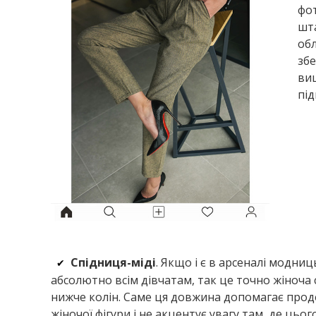
фот
шт
обл
збе
ви
під
Спідниця-міді
. Якщо і є в арсеналі модниц
✔
абсолютно всім дівчатам, так це точно жіноча
нижче колін. Саме ця довжина допомагає про
жіночої фігури і не акцентує увагу там, де цьог