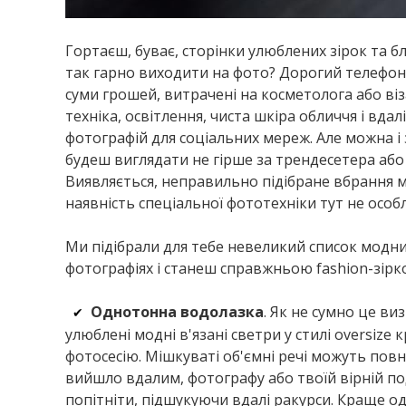
Гортаєш, буває, сторінки улюблених зірок та бл
так гарно виходити на фото? Дорогий телефон
суми грошей, витрачені на косметолога або віза
техніка, освітлення, чиста шкіра обличчя і вда
фотографій для соціальних мереж. Але можна і
будеш виглядати не гірше за трендесетера або «
Виявляється, неправильно підібране вбрання м
наявність спеціальної фототехніки тут не осо
Ми підібрали для тебе невеликий список модни
фотографіях і станеш справжньою fashion-зірко
Однотонна водолазка
. Як не сумно це ви
✔
улюблені модні в'язані светри у стилі oversize
фотосесію. Мішкуваті об'ємні речі можуть повн
вийшло вдалим, фотографу або твоїй вірній по
попітніти, підшукуючи вдалі ракурси. Краще од