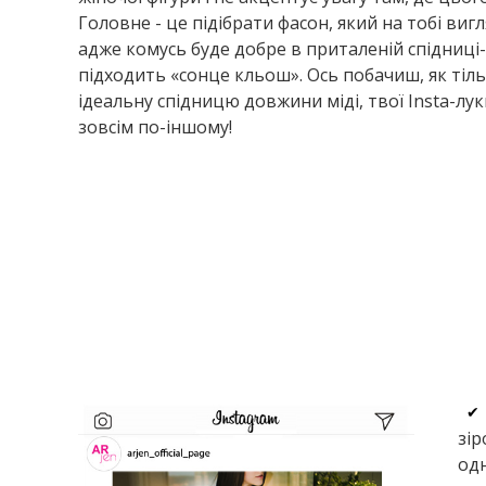
Головне - це підібрати фасон, який на тобі ви
адже комусь буде добре в приталеній спідниці-
підходить «сонце кльош». Ось побачиш, як тіл
ідеальну спідницю довжини міді, твої Insta-лу
зовсім по-іншому!
✔
зір
одн