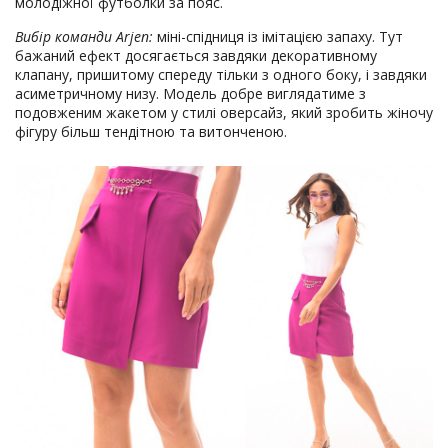
молодіжної футболки за пояс.
Вибір команди Arjen:
міні-спідниця із імітацією запаху. Тут
бажаний ефект досягається завдяки декоративному
клапану, пришитому спереду тільки з одного боку, і завдяки
асиметричному низу. Модель добре виглядатиме з
подовженим жакетом у стилі оверсайз, який зробить жіночу
фігуру більш тендітною та витонченою.