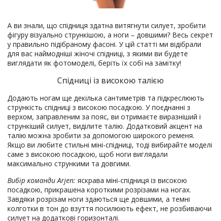
А ви знали, що спідниця здатна витягнути силует, зробити
фігуру візуально стрункішою, а ноги – довшими? Весь секрет
у правильно підібраному фасоні. У цій статті ми відібрали
для вас наймодніші жіночі спідниці, з якими ви будете
виглядати як фотомоделі, беріть їх собі на замітку!
Спідниці із високою талією
Додають ногам ще декілька сантиметрів та підкреслюють
стрункість спідниці з високою посадкою. У поєднанні з
верхом, заправленим за пояс, ви отримаєте виразніший і
стрункіший силует, виділите талію. Додатковий акцент на
талію можна зробити за допомогою широкого ременя.
Якщо ви любите стильні міні-спідниці, тоді вибирайте моделі
саме з високою посадкою, щоб ноги виглядали
максимально стрункими та довгими.
Вибір команди Arjen:
яскрава міні-спідниця із високою
посадкою, прикрашена короткими розрізами на ногах.
Завдяки розрізам ноги здаються ще довшими, а темні
колготки в тон до взуття посилюють ефект, не розбиваючи
силует на додаткові горизонталі.