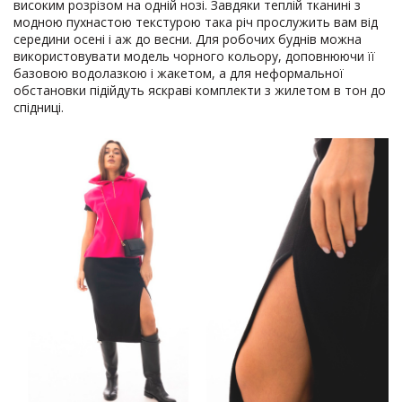
високим розрізом на одній нозі. Завдяки теплій тканині з
модною пухнастою текстурою така річ прослужить вам від
середини осені і аж до весни. Для робочих буднів можна
використовувати модель чорного кольору, доповнюючи її
базовою водолазкою і жакетом, а для неформальної
обстановки підійдуть яскраві комплекти з жилетом в тон до
спідниці.