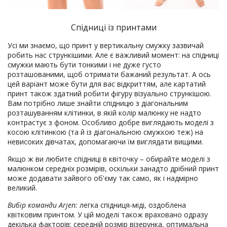
Спідниці із принтами
Усі ми знаємо, що принт у вертикальну смужку зазвичай
робить нас стрункішими. Але є важливий момент: на спідниці
смужки мають бути тонкими і не дуже густо
розташованими, щоб отримати бажаний результат. А ось
цей варіант може бути для вас відкриттям, але картатий
принт також здатний робити фігуру візуально стрункішою.
Вам потрібно лише знайти спідницю з діагональним
розташуванням клітинки, в якій колір малюнку не надто
контрастує з фоном. Особливо добре виглядають моделі з
косою клітинкою (та й із діагональною смужкою теж) на
невисоких дівчатах, допомагаючи їм виглядати вищими.
Якщо ж ви любите спідниці в квіточку – обирайте моделі з
малюнком середніх розмірів, оскільки занадто дрібний принт
може додавати зайвого об'єму так само, як і надмірно
великий.
Вибір команди Arjen:
легка спідниця-міді, оздоблена
квітковим принтом. У цій моделі також враховано одразу
декілька факторів: середній розмір візерунка, оптимальна