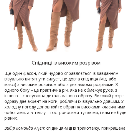
Спідниці із високим розрізом
Ще один фасон, який чудово справляється із завданням
візуально витягнути силует, це довга спідниця (міді або
максі) з високим розрізом або з декількома розрізами. З
одного боку – це практична річ, яка не обмежує рухів, з
іншого – спокуслива деталь вашого образу. Високий розріз
одразу дає акцент на ноги, роблячи їх візуально довшим. У
холодну погоду доповнюйте вбрання високими класичними
чоботами, а в теплу – гостроносими туфлями, і вам не буде
рівних.
Вибір команди Arjen:
спідниця-міді із трикотажу, прикрашена