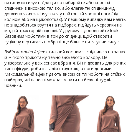
витягнути силует. Для цього вибирайте або короткі
спіднички з високою талією, або елегантні спідниці-міді,
довжина яких закінчується у найтоншій частині ноги (під
коліном або на щиколотках). У першому випадку вам навіть
не знадобиться взуття на підборах, підійдуть черевики на
модній тракторній підошві. У другому – доповнюйте look
базовими чоботями в тон до спідниці, щоб створити
суцільну вертикаль в образі, ще більше витягуючи силует.
Вибір команди Arjen:
стильний костюм зі спідницею на запах
із м'якого трикотажу темно-бежевого кольору. Це
універсальне у всіх сенсах вбрання. Він підходить для різних
типів фігури, робить талію стрункою, а ноги довгими.
Максимальний ефект дають високі світлі чоботи на стійких
підборах, які навесні можна змінити на бежеві туфлі-
човники.