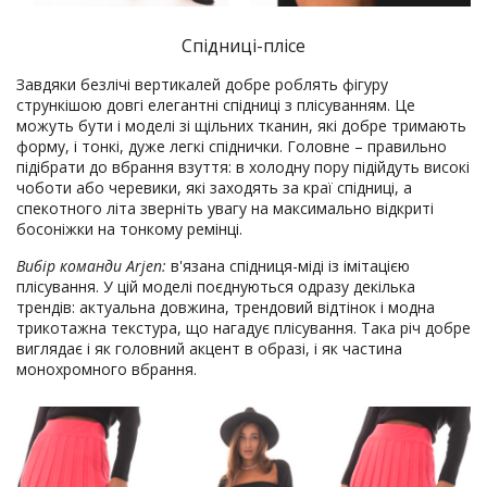
Спідниці-плісе
Завдяки безлічі вертикалей добре роблять фігуру
стрункішою довгі елегантні спідниці з плісуванням. Це
можуть бути і моделі зі щільних тканин, які добре тримають
форму, і тонкі, дуже легкі спіднички. Головне – правильно
підібрати до вбрання взуття: в холодну пору підійдуть високі
чоботи або черевики, які заходять за краї спідниці, а
спекотного літа зверніть увагу на максимально відкриті
босоніжки на тонкому ремінці.
Вибір команди Arjen:
в'язана спідниця-міді із імітацією
плісування. У цій моделі поєднуються одразу декілька
трендів: актуальна довжина, трендовий відтінок і модна
трикотажна текстура, що нагадує плісування. Така річ добре
виглядає і як головний акцент в образі, і як частина
монохромного вбрання.