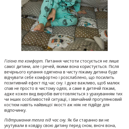
Гігієна та комфорт.
Питання чистоти стосується не лише
самої дитини, але і речей, якими вона користується. Після
вечірнього купання одягнена в чисту піжаму дитина буде
відчувати себе комфортно і розслаблено, що посилить
позитивний ефект під час сну. І дуже важливо, щоб малюк
спав не просто в чистому одязі, а саме в дитячій піжамі,
адже кожен вид виробів виготовляється з урахуванням тих
чи інших особливостей ситуації, і звичайний прогулянковий
костюм навіть найвищої якості аж ніяк не підійде для
відпочинку.
Підтримання тепла під час сну.
Як би старанно ви не
укутували в ковдру свою дитину перед сном, вночі вона,