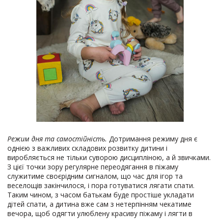
Режим дня та самостійність.
Дотримання режиму дня є
однією з важливих складових розвитку дитини і
виробляється не тільки суворою дисципліною, а й звичками.
З цієї точки зору регулярне переодягання в піжаму
служитиме своєрідним сигналом, що час для ігор та
веселощів закінчилося, і пора готуватися лягати спати.
Таким чином, з часом батькам буде простіше укладати
дітей спати, а дитина вже сам з нетерпінням чекатиме
вечора, щоб одягти улюблену красиву піжаму і лягти в