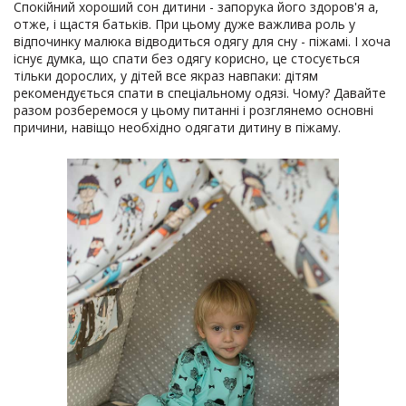
Спокійний хороший сон дитини - запорука його здоров'я а,
отже, і щастя батьків. При цьому дуже важлива роль у
відпочинку малюка відводиться одягу для сну - піжамі. І хоча
існує думка, що спати без одягу корисно, це стосується
тільки дорослих, у дітей все якраз навпаки: дітям
рекомендується спати в спеціальному одязі. Чому? Давайте
разом розберемося у цьому питанні і розглянемо основні
причини, навіщо необхідно одягати дитину в піжаму.