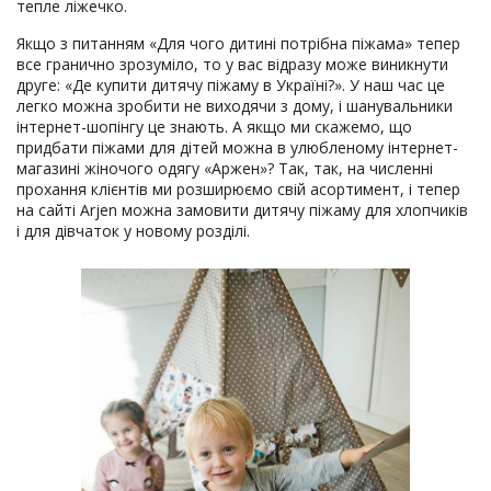
тепле ліжечко.
Якщо з питанням «Для чого дитині потрібна піжама» тепер
все гранично зрозуміло, то у вас відразу може виникнути
друге: «Де купити дитячу піжаму в Україні?». У наш час це
легко можна зробити не виходячи з дому, і шанувальники
інтернет-шопінгу це знають. А якщо ми скажемо, що
придбати піжами для дітей можна в улюбленому інтернет-
магазині жіночого одягу «Аржен»? Так, так, на численні
прохання клієнтів ми розширюємо свій асортимент, і тепер
на сайті Arjen можна замовити дитячу піжаму для хлопчиків
і для дівчаток у новому розділі.