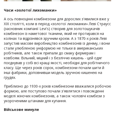
Часи «золотої лихоманки»
А ось повноцінні комбінезони для дорослих з'явилися вже у
XIX столітті, коли в період «золотої лихоманки» Леві Страусс
(засновник компанії Levi's) створив для золотошукачів
комбінезон із наметової тканини, який не протирався на
колінах та відрізнявся зручним кроєм. А з 1870-х років Леві
запустив масове виробництво комбінезонів із деніму, і вони
стали улюбленою уніформою не тільки в американських
робітників, але також припали до смаку фермерам і
ковбоям. Вільний, міцний і з безліччю кишень - цей одяг
поєднував у собі всі кращі якості, необхідні для робітничого
класу. Ще через років сорок, комбінезони почали шити й
інші фабрики, доповнивши модель зручною кишенею на
грудях.
Приблизно до 1930-х років комбінезони вважалися робочою
формою, але поступово почали з'являтися і повсякденні
моделі жіночих комбінезонів, а також чоловічі комбези з
укороченими штанами для купання.
Військове минуле