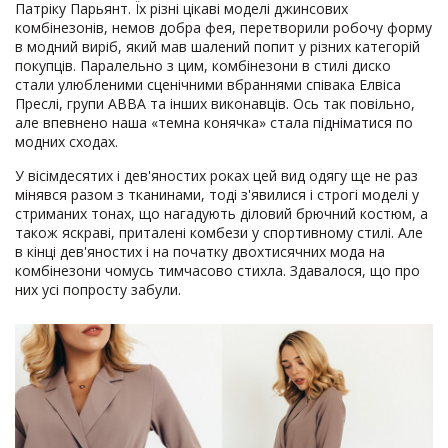
Патріку Парьянт. Їх різні цікаві моделі джинсових
комбінезонів, немов добра фея, перетворили робочу форму
в модний виріб, який мав шалений попит у різних категорій
покупців. Паралельно з цим, комбінезони в стилі диско
стали улюбленими сценічними вбраннями співака Елвіса
Преслі, групи АВВА та інших виконавців. Ось так повільно,
але впевнено наша «темна конячка» стала підніматися по
модних сходах.
У вісімдесятих і дев'яностих роках цей вид одягу ще не раз
мінявся разом з тканинами, тоді з'явилися і строгі моделі у
стриманих тонах, що нагадують діловий брючний костюм, а
також яскраві, приталені комбези у спортивному стилі. Але
в кінці дев'яностих і на початку двохтисячних мода на
комбінезони чомусь тимчасово стихла. Здавалося, що про
них усі попросту забули.