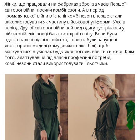
Жінки, що працювали на фабриках зброї за часів Першої
світової війни, носили комбінезони. А в період
громадянської війни в Іспанії комбінезон вперше стали
використовувати як частину військової уніформи. Уже в
період Другої світової війни цей вид одягу зустрічався у
військовій екіпіровці багатьох країн світу. Вони були
вдосконалені під різні війська, і навіть були запущені
двосторонні моделі (камуфляжні плюс білі), щоб
маскуватися в умовах будь-якої погоди, навіть сніжної. Крім
того, адаптувавши під власні професійні потреби,
комбінезони стали використовувати і льотчики.