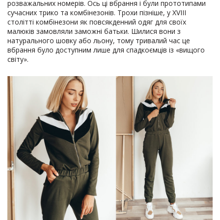
розважальних номерів. Ось ці вбрання і були прототипами
сучасних трико та комбінезонів. Трохи пізніше, у XVIII
столітті комбінезони як повсякденний одяг для своїх
малюків замовляли заможні батьки. Шилися вони з
натурального шовку або льону, тому тривалий час це
вбрання було доступним лише для спадкоємців із «вищого
світу».