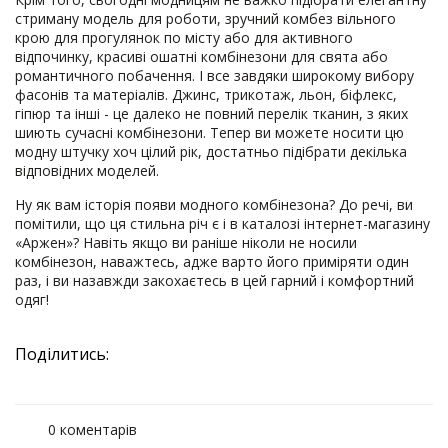
стриману модель для роботи, зручний комбез вільного
крою для прогулянок по місту або для активного
відпочинку, красиві ошатні комбінезони для свята або
романтичного побачення. І все завдяки широкому вибору
фасонів та матеріалів. Джинс, трикотаж, льон, біфлекс,
гіпюр та інші - це далеко не повний перелік тканин, з яких
шиють сучасні комбінезони. Тепер ви можете носити цю
модну штучку хоч цілий рік, достатньо підібрати декілька
відповідних моделей.
Ну як вам історія появи модного комбінезона? До речі, ви
помітили, що ця стильна річ є і в каталозі інтернет-магазину
«Аржен»? Навіть якщо ви раніше ніколи не носили
комбінезон, наважтесь, адже варто його приміряти один
раз, і ви назавжди закохаєтесь в цей гарний і комфортний
одяг!
Поділитись:
0 коментарів