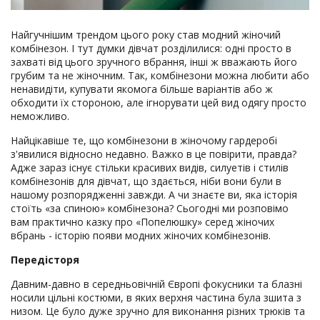
Найгучнішим трендом цього року став модний жіночий
комбінезон. І тут думки дівчат розділилися: одні просто в
захваті від цього зручного вбрання, інші ж вважають його
грубим та не жіночним. Так, комбінезони можна любити або
ненавидіти, купувати якомога більше варіантів або ж
обходити їх стороною, але ігнорувати цей вид одягу просто
неможливо.
Найцікавіше те, що комбінезони в жіночому гардеробі
з'явилися відносно недавно. Важко в це повірити, правда?
Адже зараз існує стільки красивих видів, силуетів і стилів
комбінезонів для дівчат, що здається, ніби вони були в
нашому розпорядженні завжди. А чи знаєте ви, яка історія
стоїть «за спиною» комбінезона? Сьогодні ми розповімо
вам практично казку про «Попелюшку» серед жіночих
вбрань - історію появи модних жіночих комбінезонів.
Передісторя
Давним-давно в середньовічній Європі фокусники та блазні
носили цільні костюми, в яких верхня частина була зшита з
низом. Це було дуже зручно для виконання різних трюків та