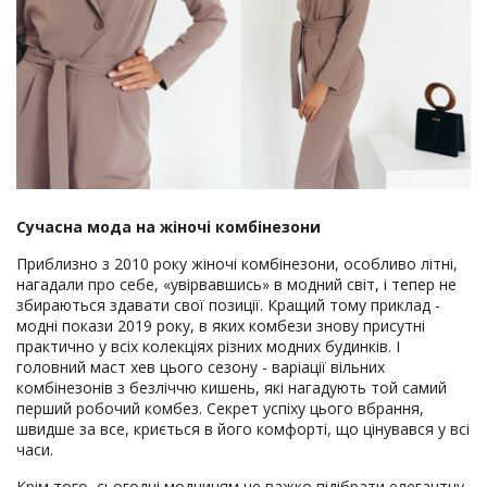
Сучасна мода на жіночі комбінезони
Приблизно з 2010 року жіночі комбінезони, особливо літні,
нагадали про себе, «увірвавшись» в модний світ, і тепер не
збираються здавати свої позиції. Кращий тому приклад -
модні покази 2019 року, в яких комбези знову присутні
практично у всіх колекціях різних модних будинків. І
головний маст хев цього сезону - варіації вільних
комбінезонів з безліччю кишень, які нагадують той самий
перший робочий комбез. Секрет успіху цього вбрання,
швидше за все, криється в його комфорті, що цінувався у всі
часи.
Крім того, сьогодні модницям не важко підібрати елегантну