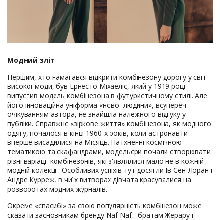
Модний зліт
Першим, хто намагався відкрити комбінезону дорогу у світ
високої моди, був Ернесто Міхаеліс, який у 1919 році
випустив модель комбінезона в футуристичному стилі. Але
його інноваційна уніформа «нової людини», всупереч
очікуванням автора, не знайшла належного відгуку у
публіки. Справжнє «зіркове життя» комбінезона, як модного
одягу, почалося в кінці 1960-х років, коли астронавти
вперше висадилися на Місяць. Натхненні космічною
тематикою та скафандрами, модельєри почали створювати
різні варіації комбінезонів, які з'являлися мало не в кожній
модній колекції. Особливих успіхів тут досягли Ів Сен-Лоран і
Андре Курреж, в чиїх витворах дівчата красувалися на
розворотах модних журналів.
Окреме «спасибі» за свою популярність комбінезон може
сказати засновникам бренду Naf Naf - братам Жерару і