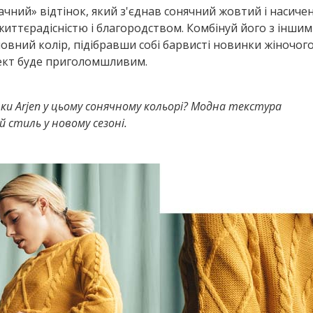
ачний» відтінок, який з'єднав сонячний жовтий і насиче
життєрадісністю і благородством. Комбінуй його з інши
овний колір, підібравши собі барвисті новинки жіночого
фект буде приголомшливим.
нки Arjen у цьому сонячному кольорі? Модна текстура
 стиль у новому сезоні.