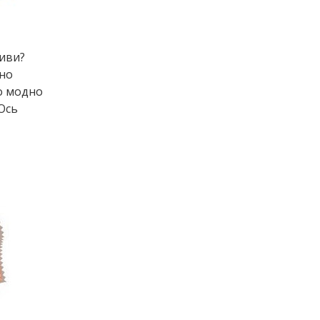
тиви?
чно
що модно
 Ось