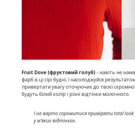
Fruit
Dove
(фруктовий голуб)
- навіть не нам
фарб в ці сірі будні, і насолоджуйся результат
привертати увагу оточуючих до твоєї скромно
будуть білий колір і різні відтінки молочного.
І не варто соромитися приміряти total look
у м'яких відтінках.