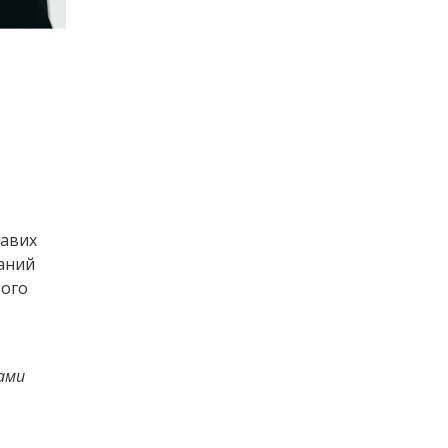
равих
каний
ього
рами