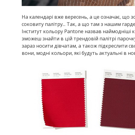
На календарі вже вересень, а це означає, що зо
соковиту палітру... Так, а що там з нашим гар
Інститут кольору Pantone назвав наймодніші ко
зможеш знайти в цій трендовій палітрі парочку
зараз носити дівчатам, а також підкреслити сво
вони, модні кольори, які будуть актуальні в но