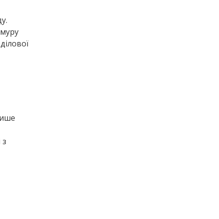
у.
хмуру
​ділової
лише
 з