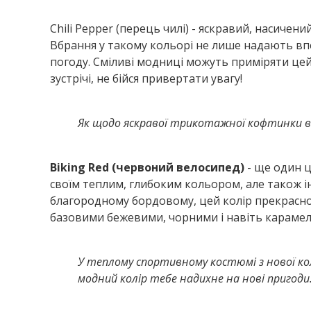
Chili Pepper (перець чилі) - яскравий, насичени
Вбрання у такому кольорі не лише надають впе
погоду. Сміливі модниці можуть приміряти цей к
зустрічі, не бійся привертати увагу!
Як щодо яскравої трикотажної кофтинки від
Biking
Red
(червоний велосипед)
- ще один ц
своїм теплим, глибоким кольором, але також 
благородному бордовому, цей колір прекрасно 
базовими бежевими, чорними і навіть карамел
У теплому спортивному костюмі з нової коле
модний колір тебе надихне на нові пригоди