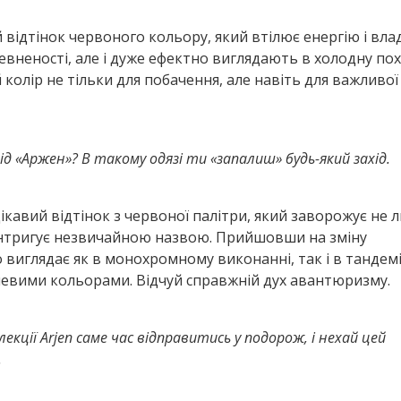
й відтінок червоного кольору, який втілює енергію і влад
вненості, але і дуже ефектно виглядають в холодну по
олір не тільки для побачення, але навіть для важливої ​
 «Аржен»? В такому одязі ти «запалиш» будь-який захід.
ікавий відтінок з червоної палітри, який заворожує не 
інтригує незвичайною назвою. Прийшовши на зміну
виглядає як в монохромному виконанні, так і в тандемі
евими кольорами. Відчуй справжній дух авантюризму.
кції Arjen саме час відправитись у подорож, і нехай цей
.