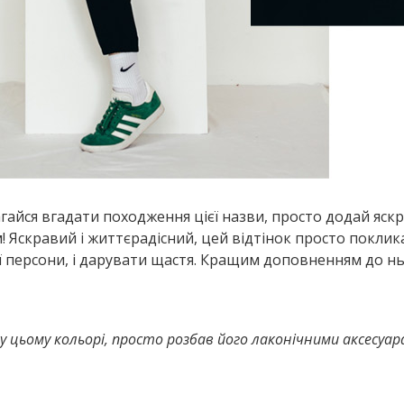
агайся вгадати походження цієї назви, просто додай яск
ом! Яскравий і життєрадісний, цей відтінок просто покли
ї персони, і дарувати щастя. Кращим доповненням до н
 у цьому кольорі, просто розбав його лаконічними аксесуа