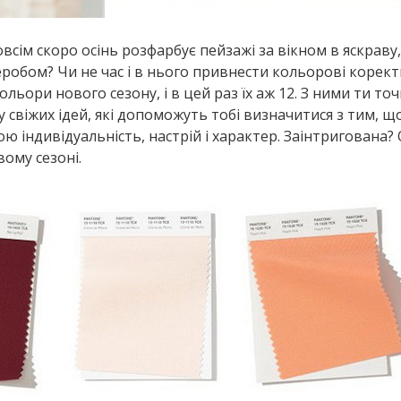
всім скоро осінь розфарбує пейзажі за вікном в яскраву,
деробом? Чи не час і в нього привнести кольорові корек
льори нового сезону, і в цей раз їх аж 12. З ними ти то
 свіжих ідей, які допоможуть тобі визначитися з тим, 
ю індивідуальність, настрій і характер. Заінтригована?
вому сезоні.