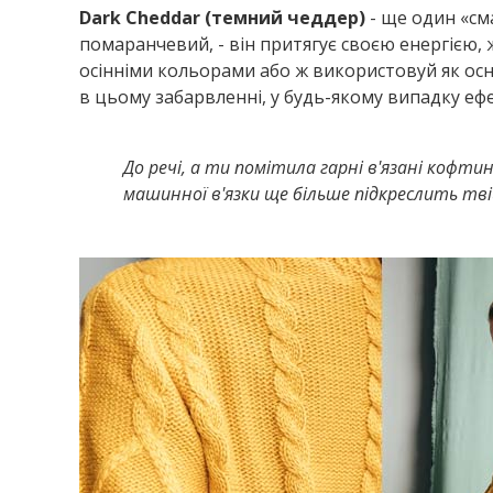
Dark
Cheddar
(темний чеддер)
- ще один «см
помаранчевий, - він притягує своєю енергією, 
осінніми кольорами або ж використовуй як осн
в цьому забарвленні, у будь-якому випадку е
До речі, а ти помітила гарні в'язані кофти
машинної в'язки ще більше підкреслить твій