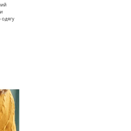
ний
ми
 одягу