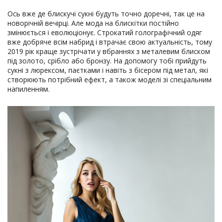
Ось вже де блискучі сукні будуть точно доречні, так це на
новорічній вечірці. Але мода на блискітки постійно
змінюється і еволюціонує. Строкатий голографічний одяг
вже добряче всім набрид і втрачає свою актуальність, тому
2019 рік краще зустрічати у вбраннях з металевим блиском
під золото, срібло або бронзу. На допомогу тобі прийдуть
сукні з люрексом, паєтками і навіть з бісером під метал, які
створюють потрібний ефект, а також моделі зі спеціальним
напиленням.