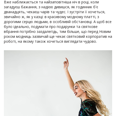
Вже наближається та найзаповітніша ніч в році, коли
загадуєш бажання, з надією дивишся, як годинник б'є
дванадцять, чекаєш чарів та чудес. І зустріти її хочеться,
звичайно ж, як у казці: в красивому модному платті, з
дорогими серцю людьми, в особливій обстановці. А щоб все
було ідеально, подумати про подарунки та святкове
вбрання потрібно заздалегідь, тим більше, що перед Новим
роком модниць зазвичай ще чекає святковий корпоратив на
роботі, на якому також хочеться виглядати чудово.