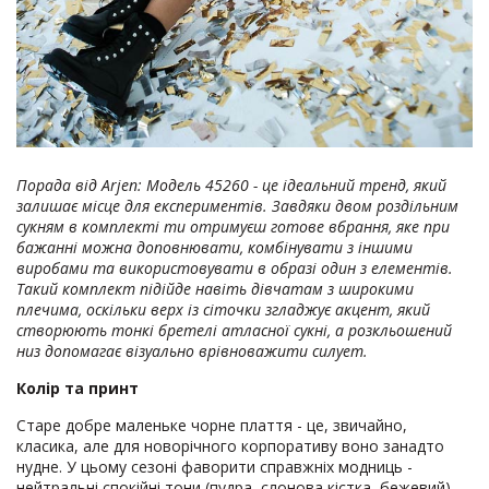
Порада від Arjen: Модель 45260 - це ідеальний тренд, який
залишає місце для експериментів. Завдяки двом роздільним
сукням в комплекті ти отримуєш готове вбрання, яке при
бажанні можна доповнювати, комбінувати з іншими
виробами та використовувати в образі один з елементів.
Такий комплект підійде навіть дівчатам з широкими
плечима, оскільки верх із сіточки згладжує акцент, який
створюють тонкі бретелі атласної сукні, а розкльошений
низ допомагає візуально врівноважити силует.
Колір та принт
Старе добре маленьке чорне плаття - це, звичайно,
класика, але для новорічного корпоративу воно занадто
нудне. У цьому сезоні фаворити справжніх модниць -
нейтральні спокійні тони (пудра, слонова кістка, бежевий).