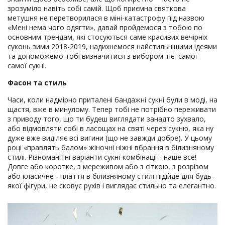
зрозуміло навіть собі самій. Щоб приємна святкова
метушня не перетворилася в міні-катастрофу під назвою
«Мені нема чого одягти», давай пройдемося з тобою по
основним трендам, які стосуються саме красивих вечірніх
суконь зими 2018-2019, надихнемося найстильнішими ідеями
та допоможемо тобі визначитися з вибором тієї самої-
самої сукні.
Фасон та стиль
Часи, коли надмірно приталені бандажні сукні були в моді, на
щастя, вже в минулому. Тепер тобі не потрібно переживати
з приводу того, що ти будеш виглядати занадто зухвало,
або відмовляти собі в ласощах на святі через сукню, яка ну
дуже вже виділяє всі вигини (що не завжди добре). У цьому
році «правлять балом» жіночні ніжні вбрання в білизняному
стилі. Різноманітні варіанти сукні-комбінації - наше все!
Довге або коротке, з мереживом або з сіткою, з розрізом
або класичне - плаття в білизняному стилі підійде для будь-
якої фігури, не сковує рухів і виглядає стильно та елегантно.