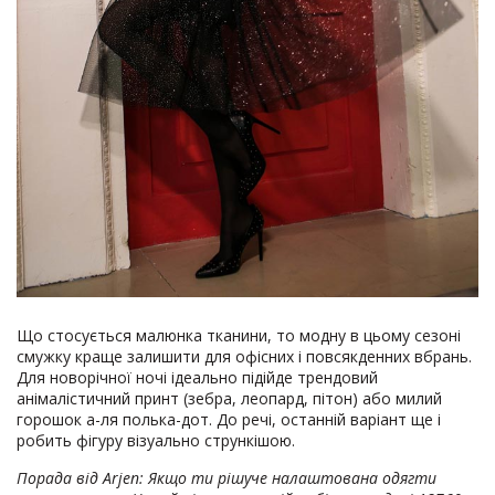
Що стосується малюнка тканини, то модну в цьому сезоні
смужку краще залишити для офісних і повсякденних вбрань.
Для новорічної ночі ідеально підійде трендовий
анімалістичний принт (зебра, леопард, пітон) або милий
горошок а-ля полька-дот. До речі, останній варіант ще і
робить фігуру візуально стрункішою.
Порада від Arjen: Якщо ти рішуче налаштована одягти