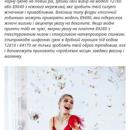
чорну сукню на Новий рік, зупини свій вибір на моделі 12760
або 89640 з ніжного мережива, яке зробить твій силует
жіночним і привабливим. Власниці типу фігури «пісочний
годинник» можуть приміряти модель 89490, яка підкреслює
жіночі вигини і акцентує увагу на декольте. Якщо модні
принти тобі не чужі, зверни увагу на плаття 89280 з
текстурованим низом і спокусливою напівпрозорою спинкою.
Ультрамодні шифонові сукні в дрібний горошок під кодом
12810 і 64170 не тільки зроблять твій образ трендовим, але
і допоможуть приховати «проблемні місця» завдяки фасону і
малюнку.