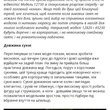
відвести! Модель 12730 зі спокусливим розрізом спереду - це
твій головний «коник». Якщо тобі до душі цей блискучий
тренд, але хочеться, щоб плаття після зимових свят не
лежало без діла, зупини свій вибір на стриманих елегантних
моделях із нитками люрексу, які потім стануть в нагоді для
іншого особливого випадку. Наприклад, моделі 12820 і 45230
будуть доречні і на корпоративі, і на невеликому сімейному
святі, і на романтичному побаченні.
Довжина сукні
Переглянувши останні модні покази, можна зробити
висновок, що вечірні сукні до підлоги і довгі шлейфи вже
відійшли на задній план. На зміну їм прийшла більш
практична довжина міді. Погодься, поруч з короткими
сукнями, цей тренд краще підходить для новорічної ночі і
особливо для корпоративу із запальними танцями, ніж
сукні-максі. Сукня довжиною нижче колін і виглядає
елегантно, і рухів не обмежує, і при високому зрості робить
фігуру ще стрункішою, а ноги - довшими (якщо ти не можеш
похвалитися модельним зростом, просто підбери під
вбрання взуття на шпильці).