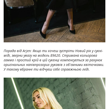
Порада від Arjen: Якщо ти хочеш зустріти Новий рік у сукні-
міді, зверни увагу на модель 89620. Стримана кольорова
гамма і простий крій в цій сукенці компенсується за рахунок
оригінальних напівпрозорих рукавів з об'ємними квіточками.
У такому вбранні ти відчуєш себе справжньою леді.