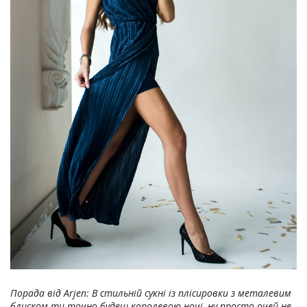
Порада від Arjen: В стильній сукні із плісировки з металевим
блиском ти точно будеш королевою ночі, ну просто очей не