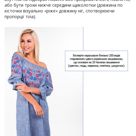
або бути трохи нижче середини щиколотки (довжина по
кісточки візуально «ріже» довжину ніг, спотворюючи
пропорції тіла).