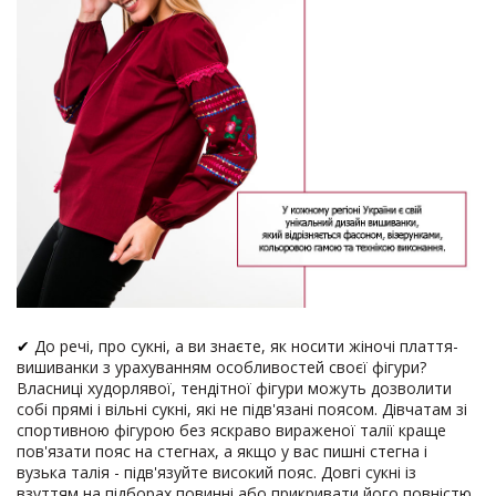
✔
До речі, про сукні, а ви знаєте, як носити жіночі плаття-
вишиванки з урахуванням особливостей своєї фігури?
Власниці худорлявої, тендітної фігури можуть дозволити
собі прямі і вільні сукні, які не підв'язані поясом. Дівчатам зі
спортивною фігурою без яскраво вираженої талії краще
пов'язати пояс на стегнах, а якщо у вас пишні стегна і
вузька талія - ​​підв'язуйте високий пояс. Довгі сукні із
взуттям на підборах повинні або прикривати його повністю,