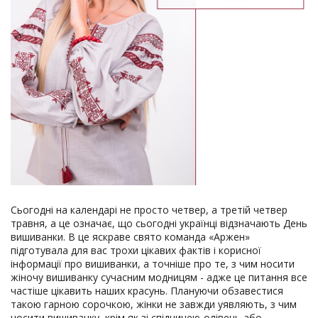
Сьогодні на календарі не просто четвер, а третій четвер
травня, а це означає, що сьогодні українці відзначають День
вишиванки. В це яскраве свято команда «Аржен»
підготувала для вас трохи цікавих фактів і корисної
інформації про вишиванки, а точніше про те, з чим носити
жіночу вишиванку сучасним модницям - адже це питання все
частіше цікавить наших красунь. Плануючи обзавестися
такою гарною сорочкою, жінки не завжди уявляють, з чим
носити вишиванку, крім як зі спідницею-олівець або