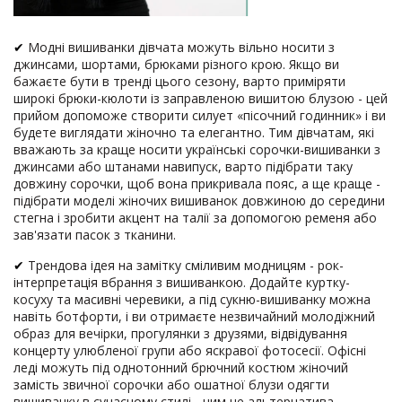
✔
Модні вишиванки дівчата можуть вільно носити з
джинсами, шортами, брюками різного крою. Якщо ви
бажаєте бути в тренді цього сезону, варто приміряти
широкі брюки-кюлоти із заправленою вишитою блузою - цей
прийом допоможе створити силует «пісочний годинник» і ви
будете виглядати жіночно та елегантно. Тим дівчатам, які
вважають за краще носити українські сорочки-вишиванки з
джинсами або штанами навипуск, варто підібрати таку
довжину сорочки, щоб вона прикривала пояс, а ще краще -
підібрати моделі жіночих вишиванок довжиною до середини
стегна і зробити акцент на талії за допомогою ременя або
зав'язати пасок з тканини.
✔
Трендова ідея на замітку сміливим модницям - рок-
інтерпретація вбрання з вишиванкою. Додайте куртку-
косуху та масивні черевики, а під сукню-вишиванку можна
навіть ботфорти, і ви отримаєте незвичайний молодіжний
образ для вечірки, прогулянки з друзями, відвідування
концерту улюбленої групи або яскравої фотосесії. Офісні
леді можуть під однотонний брючний костюм жіночий
замість звичної сорочки або ошатної блузи одягти
вишиванку в сучасному стилі - чим не альтернатива