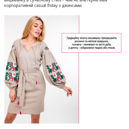
корпоративній casual friday з джинсами.