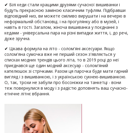
✔
Білі кеди стали кращими друзями сучасної вишиванки і
будуть прекрасною заміною класичним туфлям. Підібравши
відповідний низ, ви можете сміливо вирушати і на вечерю в
неформальній обстановці, і на прогулянку або в музей, і
навіть в гості. Загалом, жіноча вишиванка у поєднанні з
кедами - універсальна пара на різні випадки життя, і, до речі,
дуже зручна.
✔
Цікава формула на літо - солом'яні аксесуари. Якщо
солом'яна сумочка вже не перший сезон з'являється у
списках модних трендів цього літа, то в 2019 році до неї
приєднався ще один модний аксесуар - солом'яний
капелюшок зі стрічками. Разом ця парочка буде мати гарний
вигляд і з вишиванкою, і з українською сукнею-вишиванкою.
О, так, трохи не забули про босоніжки на танкетці - вони
теж повернулися в моду і з радістю доповнять ваш сучасно-
етнічне літнє вбрання.