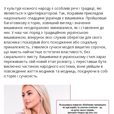
У культурі кожного народу є особливі речі і традиції, які
являються їх ідентифікатором. Так, яскравим прикладом
національної спадщини українців є вишиванка. Пройшовши
багатовікову історію, зовнішній вигляд і значення
вишиванок неодноразово змінювалися, як і ставлення до
них. У наш час поряд з традиційною українською
вишиванкою, візерунок якої служив оберегом для свого
власника і показував його походження або соціальну
приналежність, з'явилися сучасні моделі вишитих сорочок,
що мають найчастіше естетичні властивості, без
сакрального змісту. Вишиванки в українському стилі зараз
переживають свій новий етап розквіту, і, переставши бути
виключно частиною народного костюма, вони увійшли в
повсякденне життя модників та модниць, поєднуючи в собі
історію і сучасність.