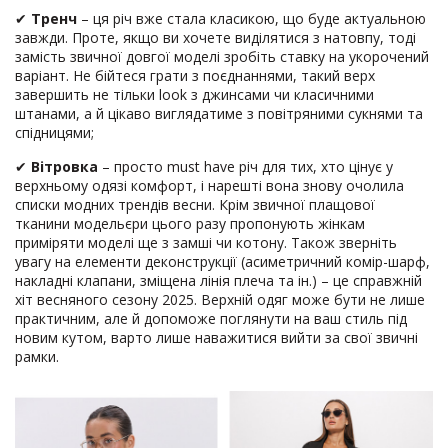
✔
Тренч
– ця річ вже стала класикою, що буде актуальною
завжди. Проте, якщо ви хочете виділятися з натовпу, тоді
замість звичної довгої моделі зробіть ставку на укорочений
варіант. Не бійтеся грати з поєднаннями, такий верх
завершить не тільки look з джинсами чи класичними
штанами, а й цікаво виглядатиме з повітряними сукнями та
спідницями;
✔
Вітровка
– просто must have річ для тих, хто цінує у
верхньому одязі комфорт, і нарешті вона знову очолила
списки модних трендів весни. Крім звичної плащової
тканини модельєри цього разу пропонують жінкам
приміряти моделі ще з замші чи котону. Також зверніть
увагу на елементи деконструкції (асиметричний комір-шарф,
накладні клапани, зміщена лінія плеча та ін.) – це справжній
хіт весняного сезону 2025. Верхній одяг може бути не лише
практичним, але й допоможе поглянути на ваш стиль під
новим кутом, варто лише наважитися вийти за свої звичні
рамки.