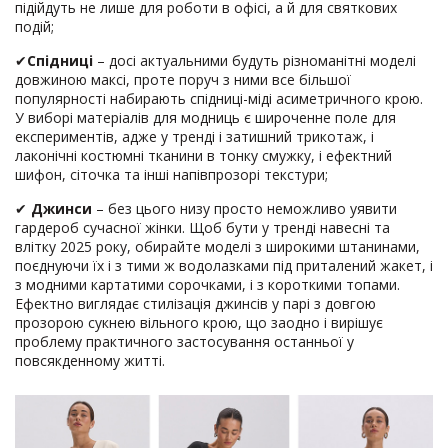
підійдуть не лише для роботи в офісі, а й для святкових
подій;
✔
Спідниці
– досі актуальними будуть різноманітні моделі
довжиною максі, проте поруч з ними все більшої
популярності набирають спідниці-міді асиметричного крою.
У виборі матеріалів для модниць є широченне поле для
експериментів, адже у тренді і затишний трикотаж, і
лаконічні костюмні тканини в тонку смужку, і ефектний
шифон, сіточка та інші напівпрозорі текстури;
✔
Джинси
– без цього низу просто неможливо уявити
гардероб сучасної жінки. Щоб бути у тренді навесні та
влітку 2025 року, обирайте моделі з широкими штанинами,
поєднуючи їх і з тими ж водолазками під приталений жакет, і
з модними картатими сорочками, і з короткими топами.
Ефектно виглядає стилізація джинсів у парі з довгою
прозорою сукнею вільного крою, що заодно і вирішує
проблему практичного застосування останньої у
повсякденному житті.