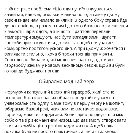
Найгостріше проблема «Що одягнути?» відчувається,
зазвичай, навесні, оскільки мінлива погода саме у цьому
сезоні кидає нам чимало викликів. З одного боку справа йде
до потепління, а разом з ним і до того бажаного зменшення
кількості шарів одягу, а з іншого – раптові перепади
температури змушують нас бути вигадливими і шукати
способи пристосуватися до змін так, щоб почуватися
комфортно протягом усього дня. А при цьому ж хочеться і
виглядати стильно, і хоча б трохи трендів приміряти.
Сьогодні розбираємо, які модні речі варто додати до
гардеробу жінкам у новому весняному сезоні, щоб ви були
готові до будь-якої погоди.
Обираємо модний верх
Формуючи капсульний весняний гардероб, який стане
основою багатьох ваших образів, звертайте увагу на
універсальність одягу. Саме тому в першу чергу на шопінгу
обираємо базові речі, яких вам не вистачає: водолазки,
сорочки, жакети і кардигани. Вони гарно поєднуються між
собою та з різноманітним низом, що дає змогу створювати
стильні комбінації на різні випадки життя. А щоб ваша
покупка була не просто практичною, а ще й стильною,