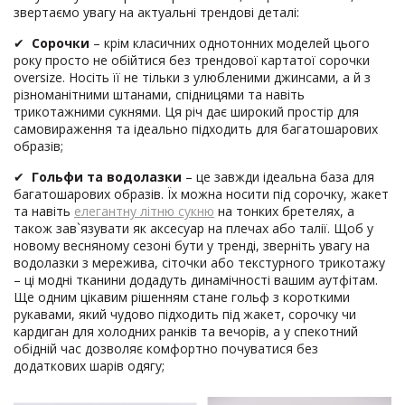
звертаємо увагу на актуальні трендові деталі:
✔
Сорочки
– крім класичних однотонних моделей цього
року просто не обійтися без трендової картатої сорочки
oversize. Носіть її не тільки з улюбленими джинсами, а й з
різноманітними штанами, спідницями та навіть
трикотажними сукнями. Ця річ дає широкий простір для
самовираження та ідеально підходить для багатошарових
образів;
✔
Гольфи та водолазки
– це завжди ідеальна база для
багатошарових образів. Їх можна носити під сорочку, жакет
та навіть
елегантну літню сукню
на тонких бретелях, а
також зав`язувати як аксесуар на плечах або талії. Щоб у
новому весняному сезоні бути у тренді, зверніть увагу на
водолазки з мережива, сіточки або текстурного трикотажу
– ці модні тканини додадуть динамічності вашим аутфітам.
Ще одним цікавим рішенням стане гольф з короткими
рукавами, який чудово підходить під жакет, сорочку чи
кардиган для холодних ранків та вечорів, а у спекотний
обідній час дозволяє комфортно почуватися без
додаткових шарів одягу;