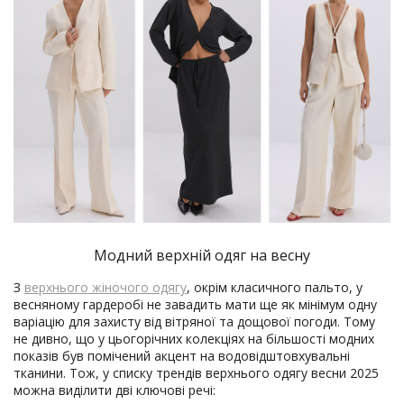
Модний верхній одяг на весну
З
верхнього жіночого одягу
, окрім класичного пальто, у
весняному гардеробі не завадить мати ще як мінімум одну
варіацію для захисту від вітряної та дощової погоди. Тому
не дивно, що у цьогорічних колекціях на більшості модних
показів був помічений акцент на водовідштовхувальні
тканини. Тож, у списку трендів верхнього одягу весни 2025
можна виділити дві ключові речі: