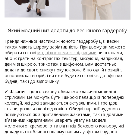
Який модний низ додати до весняного гардеробу
Тренди нижньої частини жіночого гардеробу цієї весни
також мають широку варіативність. При цьому ви можете
обирати готові
модні костюми зі спідницями
чи штанами,
або ж грати на контрастах текстур, міксуючи, наприклад,
денім зі шкірою, трикотаж з шифоном. Вам достатньо
додати до свого списку покупок хоча б по одній позиції з
основних категорій, і ви вже будете готові як до офісних
буднів, так і до відпочинку:
✔
Штани
– цього сезону обираємо класичні моделі зі
стрілками. Це можуть бути і широкі палаццо із попередніх
колекцій, які досі залишаються актуальними, і трендові
штани, розкльошені від коліна. Обидві варіації чудового
поєднуються як з приталеними жакетами, так і з довгими
в`язаними кардиганами. Зверніть увагу на моделі
молочного, кремового та відтінків бежевого кольору, які
додадуть особливого шарму вашим аутфітам і чудово