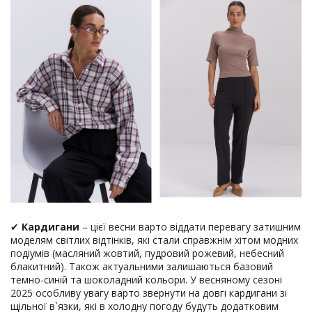
✔
Кардигани
– цієї весни варто віддати перевагу затишним
моделям світлих відтінків, які стали справжнім хітом модних
подіумів (масляний жовтий, пудровий рожевий, небесний
блакитний). Також актуальними залишаються базовий
темно-синій та шоколадний кольори. У весняному сезоні
2025 особливу увагу варто звернути на довгі кардигани зі
щільної в`язки, які в холодну погоду будуть додатковим