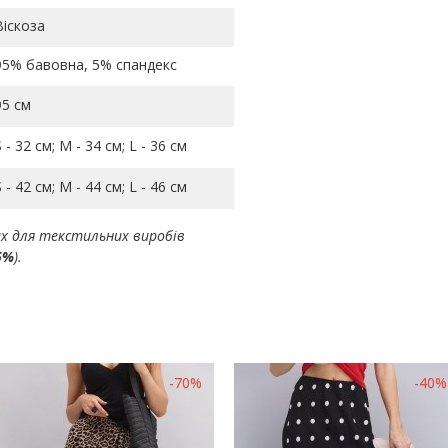
Віскоза
95% бавовна, 5% спандекс
95 см
S - 32 см; M - 34 см; L - 36 см
S - 42 см; M - 44 см; L - 46 см
ах для текстильних виробів
5%
).
-70%
-40%