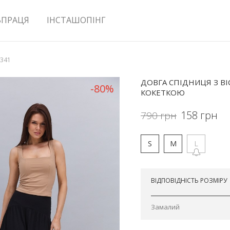
ВПРАЦЯ
ІНСТАШОПІНГ
5341
ДОВГА СПІДНИЦЯ З В
-80%
КОКЕТКОЮ
158
грн
790
грн
S
M
L
Відправимо сьогодні
ВІДПОВІДНІСТЬ РОЗМІРУ
Замалий