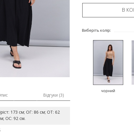
В К
Виберіть колір:
чорний
Опис
Відгуки (3)
Зріст: 173 см; ОГ: 86 см; ОТ: 62
см; ОС: 92 см.
S