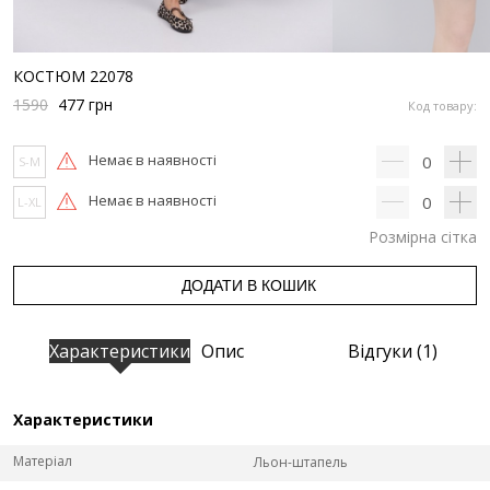
КОСТЮМ 22078
1590
477
грн
Код товару:
Немає в наявності
0
S-M
Немає в наявності
0
L-XL
Розмірна сітка
ДОДАТИ В КОШИК
Характеристики
Опис
Відгуки (1)
Характеристики
Матеріал
Льон-штапель