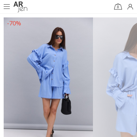
0
-70%