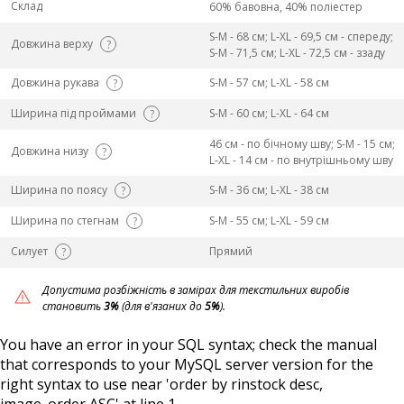
Склад
60% бавовна, 40% поліестер
S-M - 68 см; L-ХL - 69,5 см - спереду;
Довжина верху
?
S-M - 71,5 см; L-ХL - 72,5 см - ззаду
Довжина рукава
S-M - 57 см; L-ХL - 58 см
?
Ширина під проймами
S-M - 60 см; L-ХL - 64 см
?
46 см - по бічному шву; S-M - 15 см;
Довжина низу
?
L-ХL - 14 см - по внутрішньому шву
Ширина по поясу
S-M - 36 см; L-ХL - 38 см
?
Ширина по стегнам
S-M - 55 см; L-ХL - 59 см
?
Силует
Прямий
?
Допустима розбіжність в замірах для текстильних виробів
становить
3%
(для в'язаних до
5%
).
You have an error in your SQL syntax; check the manual
that corresponds to your MySQL server version for the
right syntax to use near 'order by rinstock desc,
image_order ASC' at line 1