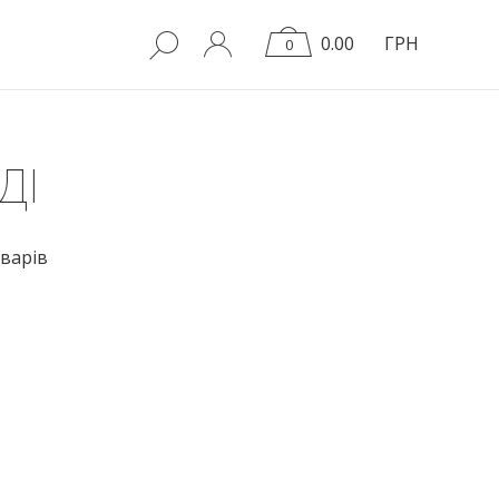
0.00
ГРН
0
ДІ
варів