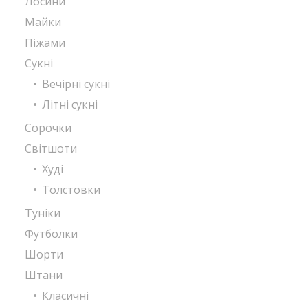
Лосини
Майки
Піжами
Сукні
Вечірні сукні
Літні сукні
Сорочки
Світшоти
Худі
Толстовки
Туніки
Футболки
Шорти
Штани
Класичні