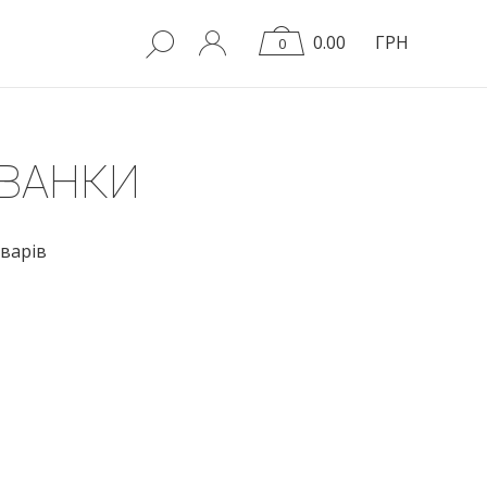
0.00
ГРН
0
ИВАНКИ
варів