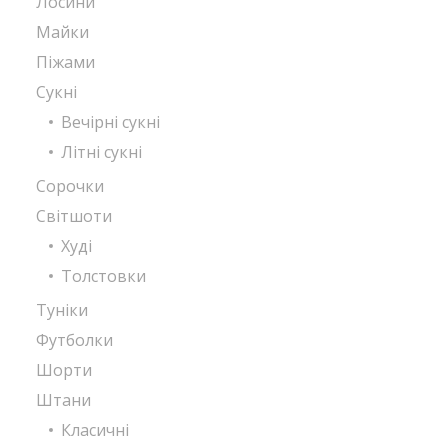
Лосини
Майки
Піжами
Сукні
Вечірні сукні
Літні сукні
Сорочки
Світшоти
Худі
Толстовки
Туніки
Футболки
Шорти
Штани
Класичні