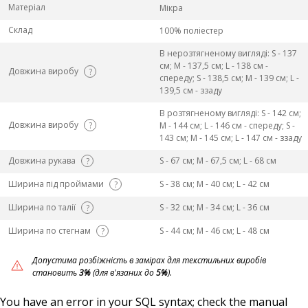
Матеріал
Мікра
Склад
100% поліестер
В нерозтягненому вигляді: S - 137
см; M - 137,5 см; L - 138 см -
Довжина виробу
?
спереду; S - 138,5 см; M - 139 см; L -
139,5 см - ззаду
В розтягненому вигляді: S - 142 см;
Довжина виробу
?
M - 144 см; L - 146 см - спереду; S -
143 см; M - 145 см; L - 147 см - ззаду
Довжина рукава
S - 67 см; M - 67,5 см; L - 68 см
?
Ширина під проймами
S - 38 см; M - 40 см; L - 42 см
?
Ширина по талії
S - 32 см; M - 34 см; L - 36 см
?
Ширина по стегнам
S - 44 см; M - 46 см; L - 48 см
?
Допустима розбіжність в замірах для текстильних виробів
становить
3%
(для в'язаних до
5%
).
You have an error in your SQL syntax; check the manual