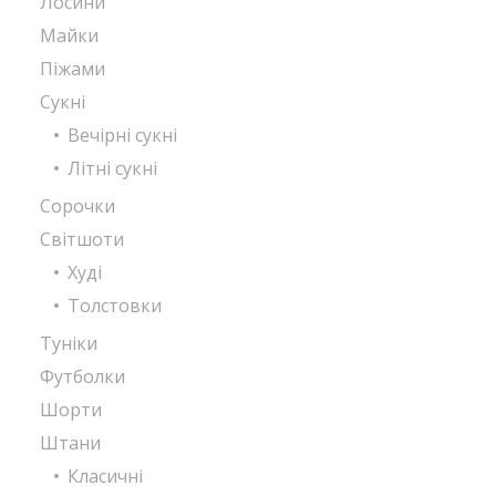
Лосини
Майки
Піжами
Сукні
Вечірні сукні
Літні сукні
Сорочки
Світшоти
Худі
Толстовки
Туніки
Футболки
Шорти
Штани
Класичні