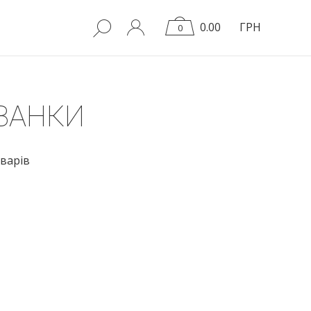
0.00
ГРН
0
ВАНКИ
варів