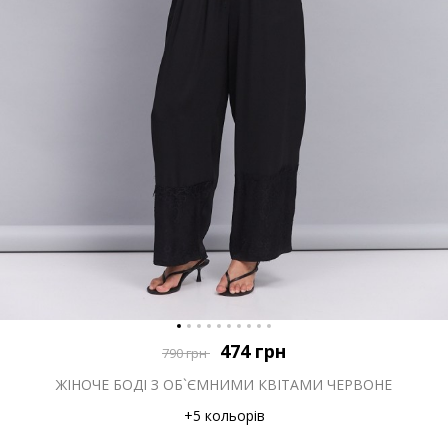
474
грн
790
грн
ЖІНОЧЕ БОДІ З ОБ`ЄМНИМИ КВІТАМИ ЧЕРВОНЕ
+5 кольорів