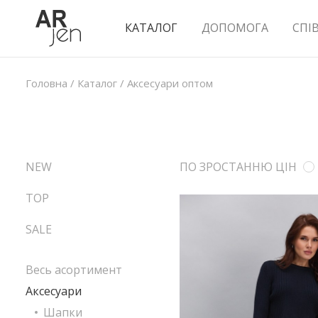
КАТАЛОГ
ДОПОМОГА
СПІ
Головна
/
Каталог
/
Аксесуари оптом
NEW
ПО ЗРОСТАННЮ ЦІН
TOP
SALE
Весь асортимент
Аксесуари
Шапки