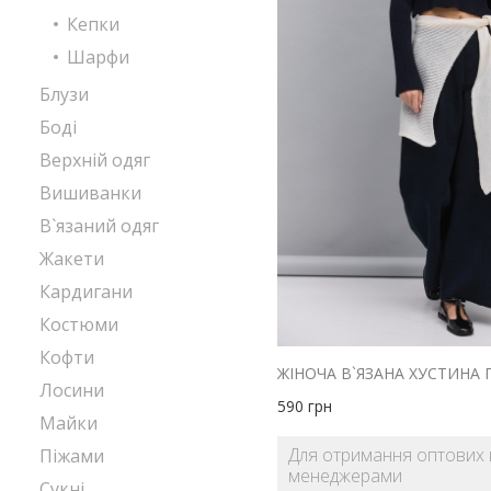
Кепки
Шарфи
Блузи
Боді
Верхній одяг
Вишиванки
В`язаний одяг
Жакети
Кардигани
Костюми
Кофти
Лосини
590
грн
Майки
Для отримання оптових ц
Піжами
менеджерами
Сукні