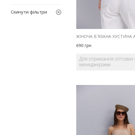
size1
бежевий
Скинути фільтри
білий
бірюзовий
бордовий
блакитний
690
грн
жовтий
Для отримання оптових ц
зелений
менеджерами
коричневий
червоний
м'ята
помаранчевий
персиковий
рожевий
сірий
синій