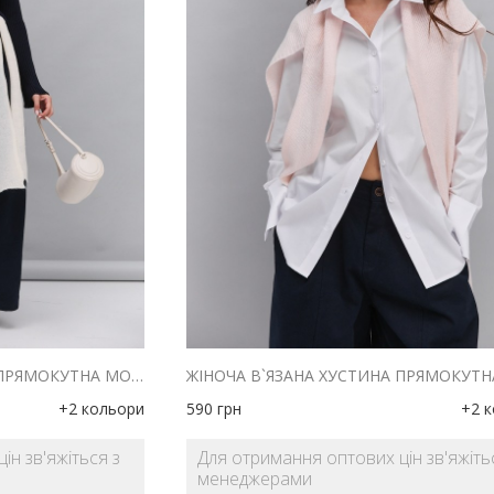
ЖІНОЧА В`ЯЗАНА ХУСТИНА ПРЯМОКУТНА МОЛОЧНОГО КОЛЬОРУ
+2 кольори
590
грн
+2 
ін зв'яжіться з
Для отримання оптових цін зв'яжіть
менеджерами