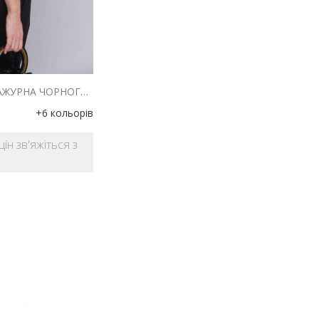
ЖІНОЧА В`ЯЗАНА ХУСТИНА АЖУРНА ЧОРНОГО КОЛЬОРУ
+6 кольорів
ін зв'яжіться з