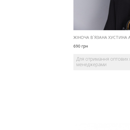
690
грн
Для отримання оптових ц
менеджерами