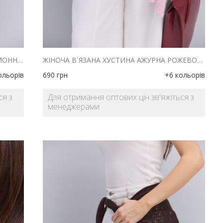
ЖІНОЧА В`ЯЗАНА ХУСТИНА АЖУРНА ЛИМОННОГО КОЛЬОРУ
ЖІНОЧА В`ЯЗАНА ХУСТИНА АЖУРНА РОЖЕВОГО КОЛЬОРУ
ольорів
690
грн
+6 кольорів
ся з
Для отримання оптових цін зв'яжіться з
менеджерами