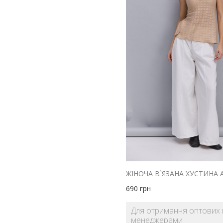
фіолетовий
чорний
690
грн
Для отримання оптових ц
менеджерами