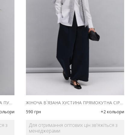
ЖІНОЧА В`ЯЗАНА ХУСТИНА ПРЯМОКУТНА ПУДРОВОГО КОЛЬОРУ
ЖІНОЧА В`ЯЗАНА ХУСТИНА ПРЯМОКУТНА СІРОГО КОЛЬОРУ
кольори
590
грн
+2 кольори
ся з
Для отримання оптових цін зв'яжіться з
менеджерами