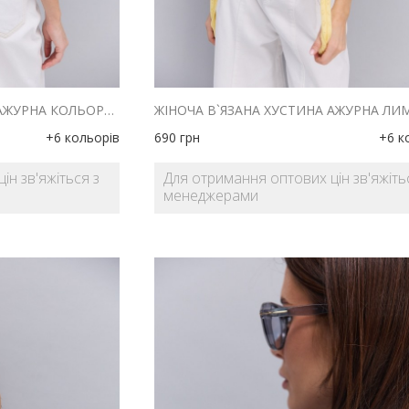
ЖІНОЧА В`ЯЗАНА ХУСТИНА АЖУРНА КОЛЬОРУ АЙВОРІ
+6 кольорів
690
грн
+6 к
ін зв'яжіться з
Для отримання оптових цін зв'яжіть
менеджерами