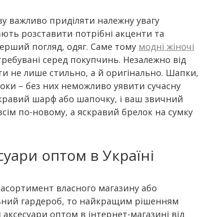
у важливо приділяти належну увагу
ють розставити потрібні акценти та
ерший погляд, одяг. Саме тому
модні жіночі
атребувані серед покупчинь. Незалежно від
ти не лише стильно, а й оригінально. Шапки,
локи – без них неможливо уявити сучасну
кравий шарф або шапочку, і ваш звичний
всім по-новому, а яскравий брелок на сумку
суари оптом в Україні
асортимент власного магазину або
ьний гардероб, то найкращим рішенням
 аксесуари оптом в інтернет-магазині від