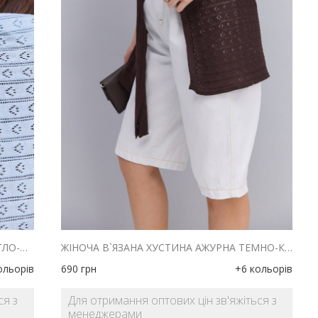
ЖІНОЧА В`ЯЗАНА ХУСТИНА АЖУРНА СВІТЛО-БЛАКИТНОГО КОЛЬОРУ
ЖІНОЧА В`ЯЗАНА ХУСТИНА АЖУРНА ТЕМНО-КОРИЧНЕВОГО КОЛЬОРУ
ольорів
690
грн
+6 кольорів
ся з
Для отримання оптових цін зв'яжіться з
менеджерами