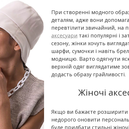
При створенні модного образ
деталям, адже вони допомага
перевтілити звичайний, на п
аксесуари
такі популярні і з
сезону, жінки хочуть вигляда
шарфи, сумочки і навіть бре
модницю. Варто одягнути яс
верхній одяг виглядатиме зо
додасть образу грайливості.
Жіночі аксе
Якщо ви бажаєте розширити 
недорого оновити персонал
буде придбати стильні жіночі