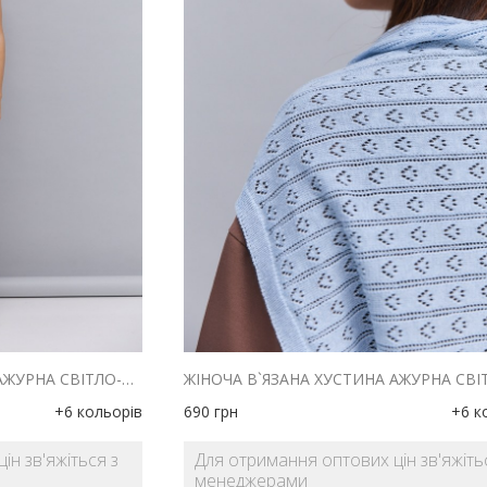
ЖІНОЧА В`ЯЗАНА ХУСТИНА АЖУРНА СВІТЛО-БЕЖЕВОГО КОЛЬОРУ
+6 кольорів
690
грн
+6 к
ін зв'яжіться з
Для отримання оптових цін зв'яжіть
менеджерами