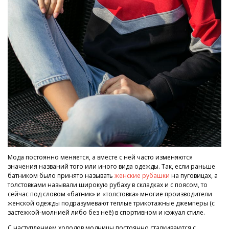
Мода постоянно меняется, а вместе с ней часто изменяются
значения названий того или иного вида одежды. Так, если раньше
батником было принято называть
женские рубашки
на пуговицах, а
толстовками называли широкую рубаху в складках и с поясом, то
сейчас под словом «батник» и «толстовка» многие производители
женской одежды подразумевают теплые трикотажные джемперы (с
застежкой-молнией либо без неё) в спортивном и кэжуал стиле.
С наступлением холодов модницы постоянно сталкиваются с