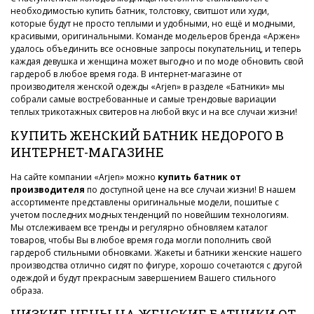
необходимостью купить батник, толстовку, свитшот или худи,
которые будут не просто теплыми и удобными, но ещё и модными,
красивыми, оригинальными. Команде модельеров бренда «Аржен»
удалось объединить все основные запросы покупательниц, и теперь
каждая девушка и женщина может выгодно и по моде обновить свой
гардероб в любое время года. В интернет-магазине от
производителя женской одежды «Arjen» в разделе «Батники» мы
собрали самые востребованные и самые трендовые вариации
теплых трикотажных свитеров на любой вкус и на все случаи жизни!
КУПИТЬ ЖЕНСКИЙ БАТНИК НЕДОРОГО В
ИНТЕРНЕТ-МАГАЗИНЕ
На сайте компании «Arjen» можно
купить батник от
производителя
по доступной цене на все случаи жизни! В нашем
ассортименте представлены оригинальные модели, пошитые с
учетом последних модных тенденций по новейшим технологиям.
Мы отслеживаем все тренды и регулярно обновляем каталог
товаров, чтобы Вы в любое время года могли пополнить свой
гардероб стильными обновками. Жакеты и батники женские нашего
производства отлично сидят по фигуре, хорошо сочетаются с другой
одеждой и будут прекрасным завершением Вашего стильного
образа.
НИЗКИЕ ЦЕНЫ НА ЖЕНСКИЕ БАТНИКИ ОТ