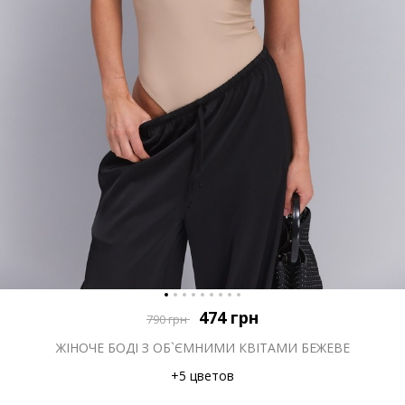
474
грн
790
грн
ЖІНОЧЕ БОДІ З ОБ`ЄМНИМИ КВІТАМИ БЕЖЕВЕ
+5 цветов