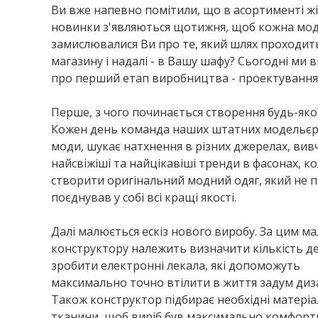
Ви вже напевно помітили, що в асортименті ж
новинки з'являються щотижня, щоб кожна модн
замислювалися Ви про те, який шлях проходить
магазину і надалі - в Вашу шафу? Сьогодні ми 
про перший етап виробництва - проектування 
Перше, з чого починається створення будь-якої 
Кожен день команда наших штатних модельєрів 
моди, шукає натхнення в різних джерелах, вивч
найсвіжіші та найцікавіші тренди в фасонах, ко
створити оригінальний модний одяг, який не п
поєднував у собі всі кращі якості.
Далі малюється ескіз нового виробу. За цим 
конструктору належить визначити кількість де
зробити електронні лекала, які допоможуть
максимально точно втілити в життя задум диз
Також конструктор підбирає необхідні матеріал
тканини, щоб виріб був максимально комфорт