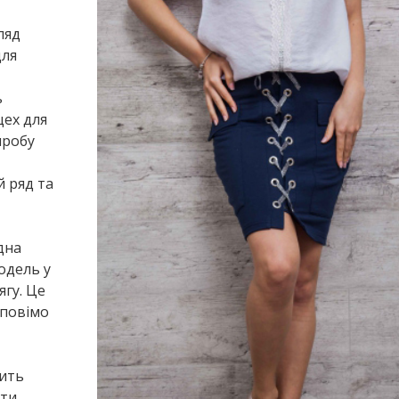
ляд
для
ь
цех для
иробу
й ряд та
дна
одель у
ягу. Це
зповімо
ить
нти