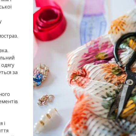
ської
у
мостраз.
зка.
альний
 одягу
уться за
ного
ементів
 і
иття