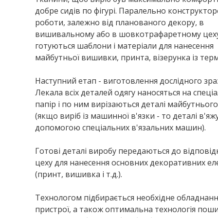
добре сидів по фігурі. Паралельно конструктор
роботи, залежно від планованого декору, в
вишивальному або в шовкотрафаретному цех
готуються шаблони і матеріали для нанесення
майбутньої вишивки, принта, візерунка із тер
Наступний етап - виготовлення дослідного зра
Лекала всіх деталей одягу наносяться на спеці
папір і по ним вирізаються деталі майбутнього
(якщо виріб із машинної в'язки - то деталі в'яж
допомогою спеціальних в'язальних машин).
Готові деталі виробу передаються до відповід
цеху для нанесення основних декоративних ел
(принт, вишивка і т.д.).
Технологом підбирається необхідне обладнання
пристрої, а також оптимальна технологія пош