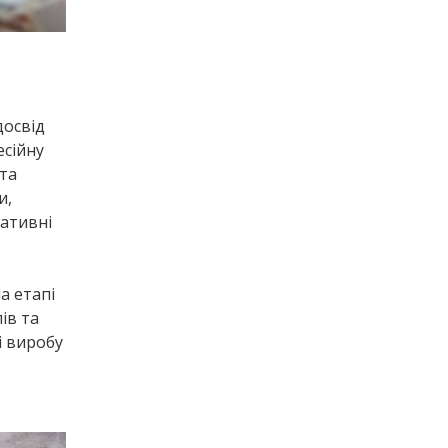
досвід
есійну
та
и,
ративні
а етапі
ів та
і виробу