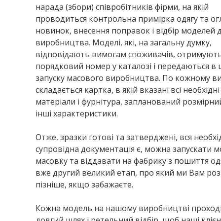
нарада (збори) співробітників фірми, на якій
проводиться контрольна примірка одягу та ог
новинок, внесення поправок і відбір моделей 
виробництва. Моделі, які, на загальну думку,
відповідають вимогам споживачів, отримуют
порядковий номер у каталозі і передаються в 
запуску масового виробництва. По кожному в
складається картка, в якій вказані всі необхідні
матеріали і фурнітура, запланований розмірни
інші характеристики.
Отже, зразки готові та затверджені, вся необхі
супровідна документація є, можна запускати м
масовку та віддавати на фабрику з пошиття од
вже другий великий етап, про який ми Вам ро
пізніше, якщо забажаєте.
Кожна модель на нашому виробництві проход
довгий шлях і ретельний відбір, щоб наші кліє