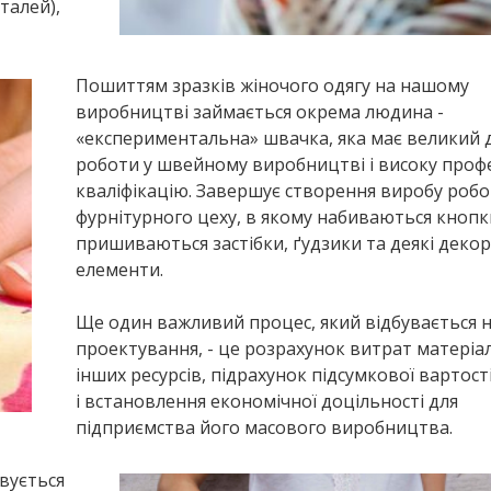
талей),
Пошиттям зразків жіночого одягу на нашому
виробництві займається окрема людина -
«експериментальна» швачка, яка має великий 
роботи у швейному виробництві і високу проф
кваліфікацію. Завершує створення виробу робо
фурнітурного цеху, в якому набиваються кнопк
пришиваються застібки, ґудзики та деякі деко
елементи.
Ще один важливий процес, який відбувається н
проектування, - це розрахунок витрат матеріал
інших ресурсів, підрахунок підсумкової вартост
і встановлення економічної доцільності для
підприємства його масового виробництва.
овується