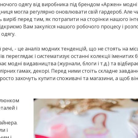
іночого одягу від виробника під брендом «Аржен» модні
иця могла регулярно оновлювати свій гардероб. Але ч
 виріб перед тим, як потрапити на сторінки нашого інт
відкриємо Вам закулісся нашого робочого процесу і розп
одягу.
речі, - це аналіз модних тенденцій, що не стоять на місц
переглядає і систематизує останні колекції іменитих 
ає модні видавництва (журнали, блоги і т.д.) та відбира
лірних гамах, декорі. Перед ними стоїть складне завданн
росто захочуть купити споживачі та магазини, а щоб ві
малюнком
талей і
айнера.
и і
ним і