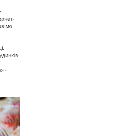
и
ернет-
овімо
і.
будинків
є
я -
н