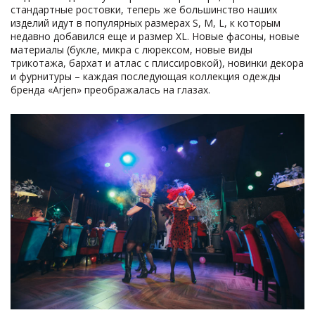
стандартные ростовки, теперь же большинство наших
изделий идут в популярных размерах S, M, L, к которым
недавно добавился еще и размер XL. Новые фасоны, новые
материалы (букле, микра с люрексом, новые виды
трикотажа, бархат и атлас с плиссировкой), новинки декора
и фурнитуры – каждая последующая коллекция одежды
бренда «Arjen» преображалась на глазах.