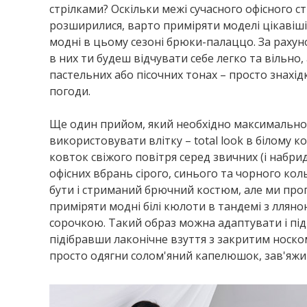
стрілками? Оскільки межі сучасного офісного 
розширилися, варто приміряти моделі цікавіші
модні в цьому сезоні брюки-палаццо. За рахун
в них ти будеш відчувати себе легко та вільно, 
пастельних або пісочних тонах – просто знахід
погоди.
Ще один прийом, який необхідно максимально
використовувати влітку – total look в білому ко
ковток свіжого повітря серед звичних (і набрид
офісних вбрань сірого, синього та чорного кол
бути і стриманий брючний костюм, але ми про
приміряти модні білі кюлоти в тандемі з ллян
сорочкою. Такий образ можна адаптувати і під о
підібравши лаконічне взуття з закритим носком 
просто одягни солом'яний капелюшок, зав'яжи в