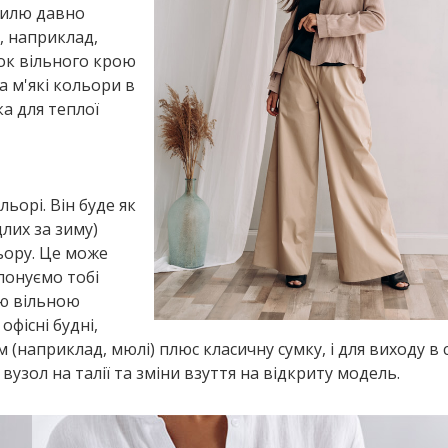
стилю давно
, наприклад,
ок вільного крою
а м'які кольори в
ка для теплої
льорі. Він буде як
лих за зиму)
ьору. Це може
понуємо тобі
ою вільною
фісні будні,
(наприклад, мюлі) плюс класичну сумку, і для виходу в с
узол на талії та зміни взуття на відкриту модель.