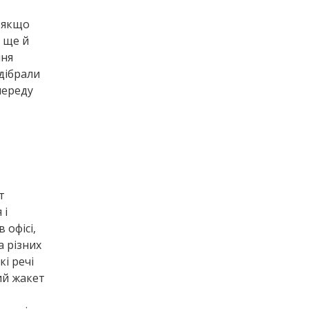
ь якщо
я ще й
ння
ідібрали
переду
т
 і
 офісі,
а різних
кі речі
ий жакет