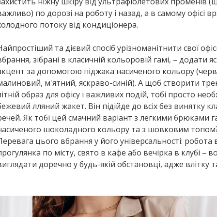
захистить ніжну шкіру від ультрафіолетових променів (щ
важливо) по дорозі на роботу і назад, а в самому офісі вр
холодного потоку від кондиціонера.
Найпростіший та дієвий спосіб урізноманітнити свої офіс
вбрання, зібрані в класичній кольоровій гамі, – додати 
акцент за допомогою піджака насиченого кольору (чер
малиновий, м'ятний, яскраво-синій). А щоб створити тр
літній образ для офісу і важливих подій, тобі просто нео
бежевий лляний жакет. Він підійде до всіх без винятку к
речей. Як тобі цей смачний варіант з легкими брюками г
насиченого шоколадного кольору та з шовковим топом
Перевага цього вбрання у його універсальності: робота в 
прогулянка по місту, свято в кафе або вечірка в клубі – в
виглядати доречно у будь-якій обстановці, адже влітку т