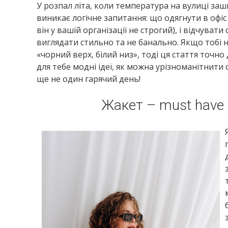
У розпал літа, коли температура на вулиці заш
виникає логічне запитання: що одягнути в офіс
він у вашій організації не строгий), і відчува
виглядати стильно та не банально. Якщо тобі 
«чорний верх, білий низ», тоді ця стаття точно
для тебе модні ідеї, як можна урізноманітнити с
ще не один гарячий день!
Жакет – must have 