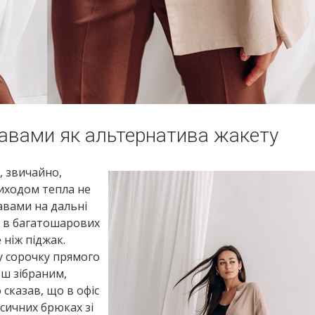
кавами як альтернатива жакету
, звичайно,
риходом тепла не
авами на дальні
и в багатошарових
 ніж піджак.
у сорочку прямого
ьш зібраним,
сказав, що в офіс
сичних брюках зі