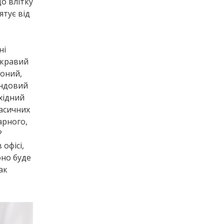
о влітку
ятує від
ні
яскравий
воний,
ендовий
бхідний
ласичних
арного,
?
офісі,
оно буде
ак