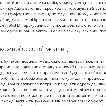
калює й хочеться носити мінімум одягу, у модниць часто
 влітку? Адже важливо і дрес-код не порушувати (навіт
ти себе комфортно в спекотну погоду, і при цьому хочетьс
набридли класичні брючні костюми і стандартне поєдна
 для тебе! Ми врахували всі тонкощі офісного стилю та п
вої офісні вбрання влітку – бери на замітку, оскільки по
кожної офісної модниці
Як би не змінювалася мода, одне залишиться незмінним:
правильно підібраний по фігурі жіночий піджак або жаке
додасть ділових ноток практично до будь-якого вбрання
зробить твій образ елегантним. Тому якщо ти працюєш в
тоді тобі обов'язково потрібно придбати одразу декільк
моделей. І якщо тобі здається, що носити влітку в офіс та
буде спекотно, отже ти ще не встигла приміряти стильн
з льону. Легкий та дихаючий, він подарує тобі комфорт,