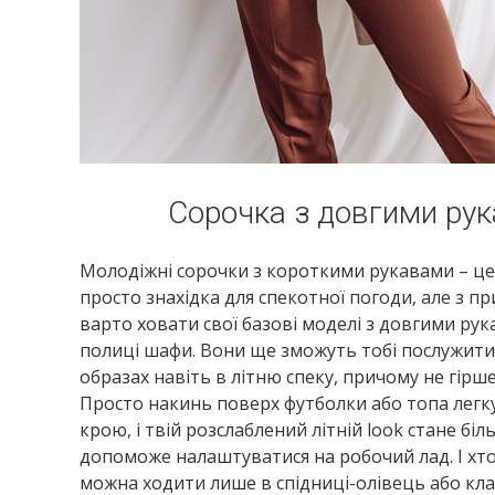
Сорочка з довгими ру
Молодіжні сорочки з короткими рукавами – це
просто знахідка для спекотної погоди, але з п
варто ховати свої базові моделі з довгими рук
полиці шафи. Вони ще зможуть тобі послужит
образах навіть в літню спеку, причому не гірше
Просто накинь поверх футболки або топа легк
крою, і твій розслаблений літній look стане біл
допоможе налаштуватися на робочий лад. І хто 
можна ходити лише в спідниці-олівець або кла