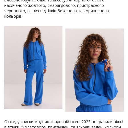
насиченого жовтого, смарагдового, пристрасного
червоного, різних відтінків бежевого та коричневого
кольорів.
Отже, у списки модних тенденцій осені 2025 потрапили ніжні
відтінки фіолетового, приглушені та яскраві зелені кольори,