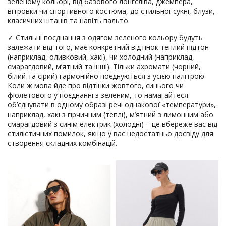
зеленому кольорі, від базового лонгсліва, джемпера,
вітровки чи спортивного костюма, до стильної сукні, блузи,
класичних штанів та навіть пальто.
✓ Стильні поєднання з одягом зеленого кольору будуть
залежати від того, має конкретний відтінок теплий підтон
(наприклад, оливковий, хакі), чи холодний (наприклад,
смарагдовий, м’ятний та інші). Тільки ахромати (чорний,
білий та сірий) гармонійно поєднуються з усією палітрою.
Коли ж мова йде про відтінки жовтого, синього чи
фіолетового у поєднанні з зеленим, то намагайтеся
об’єднувати в одному образі речі однакової «температури»,
наприклад, хакі з гірчичним (теплі), м’ятний з лимонним або
смарагдовий з синім електрик (холодні) – це вбереже вас від
стилістичних помилок, якщо у вас недостатньо досвіду для
створення складних комбінацій.