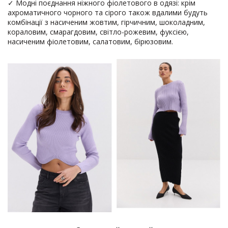
✓ Модні поєднання ніжного фіолетового в одязі: крім
ахроматичного чорного та сірого також вдалими будуть
комбінації з насиченим жовтим, гірчичним, шоколадним,
кораловим, смарагдовим, світло-рожевим, фуксією,
насиченим фіолетовим, салатовим, бірюзовим.