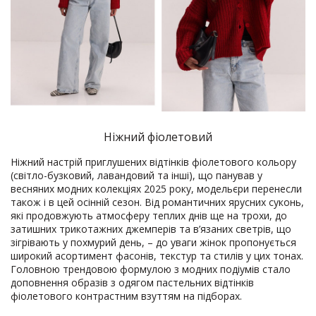
Ніжний фіолетовий
Ніжний настрій приглушених відтінків фіолетового кольору
(світло-бузковий, лавандовий та інші), що панував у
весняних модних колекціях 2025 року, модельєри перенесли
також і в цей осінній сезон. Від романтичних ярусних суконь,
які продовжують атмосферу теплих днів ще на трохи, до
затишних трикотажних джемперів та в’язаних светрів, що
зігрівають у похмурий день, – до уваги жінок пропонується
широкий асортимент фасонів, текстур та стилів у цих тонах.
Головною трендовою формулою з модних подіумів стало
доповнення образів з одягом пастельних відтінків
фіолетового контрастним взуттям на підборах.