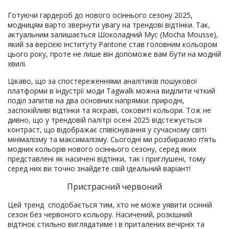
Готуючи гардероб до нового осіннього сезону 2025,
модницям варто звернути увагу на трендові відтінки. Так,
актуальним залишається Шоколадний Мус (Mocha Mousse),
який за версією інституту Pantone став головним кольором
цього року, проте не лише він допоможе вам бути на модній
хвилі.
Цікаво, що за спостереженнями аналітиків пошукової
платформи в індустрії моди Tagwalk можна виділити чіткий
поділ запитів на два основних напрямки: природні,
заспокійливі відтінки та яскраві, соковиті кольори. Тож не
дивно, що у трендовій палітрі осені 2025 відстежується
контраст, що відображає співіснування у сучасному світі
мінімалізму та максималізму. Сьогодні ми розбираємо п’ять
модних кольорів нового осіннього сезону, серед яких
представлені як насичені відтінки, так і приглушені, тому
серед них ви точно знайдете свій ідеальний варіант!
Пристрасний червоний
Цей тренд сподобається тим, хто не може уявити осінній
сезон без червоного кольору. Насичений, розкішний
відтінок стильно виглядатиме і в приталених вечірніх та