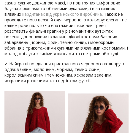
casual сукнях довжиною максі, і в повітряних шифонових
блузах з рюшами та об’ємними рукавами, і в затишних
в’язаних
кардиганах від українського виробника
. Також не
проходьте повз верхній одяг червоного кольору: елегантне
кашемірове пальто чи епатажний шкіряний тренч
розставить фінальні крапки у різноманітних аутфітах
восени, доповнюючи і класичні ділові костюми базових
забарвлень (чорний, сірий, темно-синій), і монохромні
вбрання з трикотажними сукнями чи в’язаними костюмами, і
молодіжні луки з синіми джинсами та светрами або худі.
✓ Найкращі поєднання пристрасного червоного кольору в
одязі: з білим, молочним, чорним, темно-сірим,
королівським синім і темно-синім, яскравим зеленим,
яскравими рожевими та з відтінком фуксії.