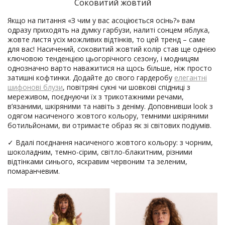
Соковитий жовтий
Якщо на питання «З чим у вас асоціюється осінь?» вам
одразу приходять на думку гарбузи, налиті сонцем яблука,
жовте листя усіх можливих відтінків, то цей тренд – саме
для вас! Насичений, соковитий жовтий колір став ще однією
ключовою тенденцією цьогорічного сезону, і модницям
однозначно варто наважитися на щось більше, ніж просто
затишні кофтинки. Додайте до свого гардеробу
елегантні
шифонові блузи
, повітряні сукні чи шовкові спідниці з
мереживом, поєднуючи їх з трикотажними речами,
в’язаними, шкіряними та навіть з деніму. Доповнивши look з
одягом насиченого жовтого кольору, темними шкіряними
ботильйонами, ви отримаєте образ як зі світових подіумів.
✓ Вдалі поєднання насиченого жовтого кольору: з чорним,
шоколадним, темно-сірим, світло-блакитним, різними
відтінками синього, яскравим червоним та зеленим,
помаранчевим.