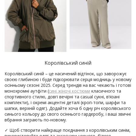
Королівський синій
Королівський синій – це насичений відтінок, що заворожує
своєю глибиною і буде підкорювати серця модниць у новому
осінньому сезоні 2025. Серед трендів на вас чекають і готові
монохромні аутфіти (
сині жіночі костюми
класичного та
спортивного стилю, довгі вечірні та casual сукні, в’язані
комплекти), і окремі акцентні деталі (кроп-топи, шарфи та
шапки, верхній одяг). Додайте хоча б одну річ королівського
синього кольору до свого осіннього гардеробу, і ваші звичні
вбрання заграють по-новому.
✓ Щоб створити найкраще поєднання з королівським синім,
використовуйте одяг та аксесуари чорного, білого,