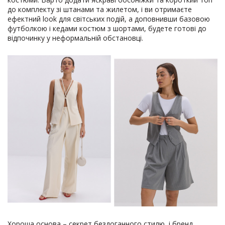
до комплекту зі штанами та жилетом, і ви отримаєте
ефектний look для світських подій, а доповнивши базовою
футболкою і кедами костюм з шортами, будете готові до
відпочинку у неформальній обстановці.
Хороша основа – секрет бездоганного стилю, і бренд