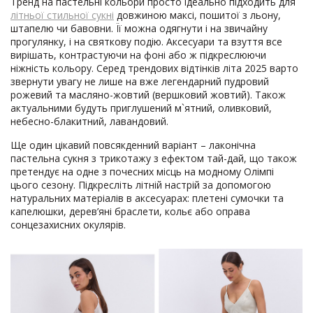
Тренд на пастельні кольори просто ідеально підходить для
літньої стильної сукні
довжиною максі, пошитої з льону,
штапелю чи бавовни. Її можна одягнути і на звичайну
прогулянку, і на святкову подію. Аксесуари та взуття все
вирішать, контрастуючи на фоні або ж підкреслюючи
ніжність кольору. Серед трендових відтінків літа 2025 варто
звернути увагу не лише на вже легендарний пудровий
рожевий та масляно-жовтий (вершковий жовтий). Також
актуальними будуть приглушений м`ятний, оливковий,
небесно-блакитний, лавандовий.
Ще один цікавий повсякденний варіант – лаконічна
пастельна сукня з трикотажу з ефектом тай-дай, що також
претендує на одне з почесних місць на модному Олімпі
цього сезону. Підкресліть літній настрій за допомогою
натуральних матеріалів в аксесуарах: плетені сумочки та
капелюшки, дерев’яні браслети, кольє або оправа
сонцезахисних окулярів.