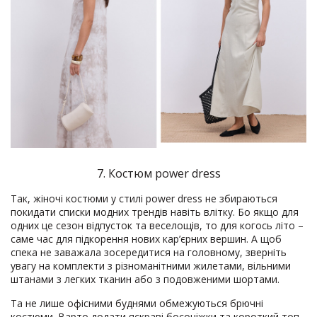
7. Костюм power dress
Так, жіночі костюми у стилі power dress не збираються
покидати списки модних трендів навіть влітку. Бо якщо для
одних це сезон відпусток та веселощів, то для когось літо –
саме час для підкорення нових кар’єрних вершин. А щоб
спека не заважала зосередитися на головному, зверніть
увагу на комплекти з різноманітними жилетами, вільними
штанами з легких тканин або з подовженими шортами.
Та не лише офісними буднями обмежуються брючні
костюми. Варто додати яскраві босоніжки та короткий топ