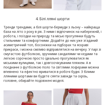
4. Білі лляні шорти
Тренди трендами, а білі шорти-бермуди з льону – найкраща
база на літо з року в рік. З ними і відпочинок на набережній, і
робота, і поїздки на природу та міські прогулянки будуть
стильними та комфортними. Додайте до них уже згаданий
асиметричний топ, босоніжки на підборах та яскраві
прикраси, і можна сміливо відправлятися на вечірку. У парі зі
смугастою футболкою, зручними сандаліями чи кедами та
легкою сорочкою просто ідеально прогулюватися як
міськими вулицями, так і довгоочікуваним пляжем. А в
поєднанні з футболкою поло та світлими лоферами можна
впевнено та ефектно вриватися в робочі будні. З білими
лляними шортами ви будете сяяти завжди та скрізь,
головне, обирайте подовжені моделі.