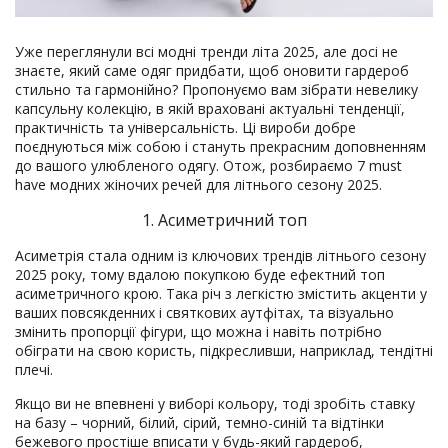
Уже переглянули всі модні тренди літа 2025, але досі не
знаєте, який саме одяг придбати, щоб оновити гардероб
стильно та гармонійно? Пропонуємо вам зібрати невелику
капсульну колекцію, в якій враховані актуальні тенденції,
практичність та універсальність. Ці вироби добре
поєднуються між собою і стануть прекрасним доповненням
до вашого улюбленого одягу. Отож, розбираємо 7 must
have модних жіночих речей для літнього сезону 2025.
1. Асиметричний топ
Асиметрія стала одним із ключових трендів літнього сезону
2025 року, тому вдалою покупкою буде ефектний топ
асиметричного крою. Така річ з легкістю змістить акценти у
ваших повсякденних і святкових аутфітах, та візуально
змінить пропорції фігури, що можна і навіть потрібно
обіграти на свою користь, підкресливши, наприклад, тендітні
плечі.
Якщо ви не впевнені у виборі кольору, тоді зробіть ставку
на базу – чорний, білий, сірий, темно-синій та відтінки
бежевого простіше вписати у будь-який гардероб,