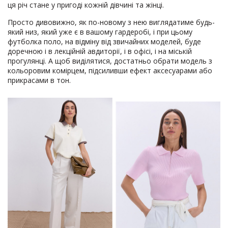
ця річ стане у пригоді кожній дівчині та жінці.
Просто дивовижно, як по-новому з нею виглядатиме будь-
який низ, який уже є в вашому гардеробі, і при цьому
футболка поло, на відміну від звичайних моделей, буде
доречною і в лекційній авдиторії, і в офісі, і на міській
прогулянці. А щоб виділятися, достатньо обрати модель з
кольоровим комірцем, підсиливши ефект аксесуарами або
прикрасами в тон.