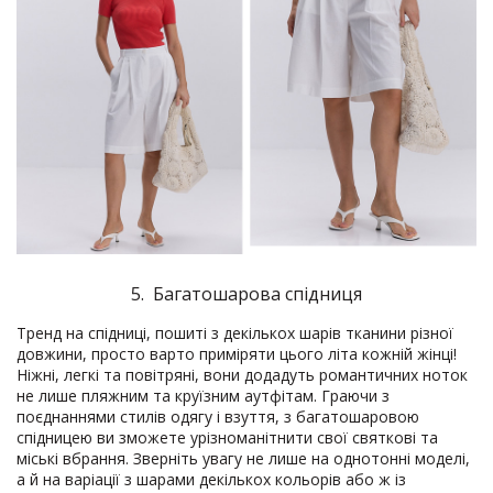
5. Багатошарова спідниця
Тренд на спідниці, пошиті з декількох шарів тканини різної
довжини, просто варто приміряти цього літа кожній жінці!
Ніжні, легкі та повітряні, вони додадуть романтичних ноток
не лише пляжним та круїзним аутфітам. Граючи з
поєднаннями стилів одягу і взуття, з багатошаровою
спідницею ви зможете урізноманітнити свої святкові та
міські вбрання. Зверніть увагу не лише на однотонні моделі,
а й на варіації з шарами декількох кольорів або ж із