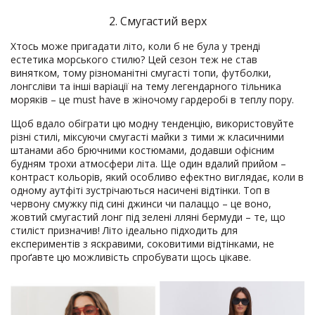
2. Смугастий верх
Хтось може пригадати літо, коли б не була у тренді
естетика морського стилю? Цей сезон теж не став
винятком, тому різноманітні смугасті топи, футболки,
лонгсліви та інші варіації на тему легендарного тільника
моряків – це must have в жіночому гардеробі в теплу пору.
Щоб вдало обіграти цю модну тенденцію, використовуйте
різні стилі, міксуючи смугасті майки з тими ж класичними
штанами або брючними костюмами, додавши офісним
будням трохи атмосфери літа. Ще один вдалий прийом –
контраст кольорів, який особливо ефектно виглядає, коли в
одному аутфіті зустрічаються насичені відтінки. Топ в
червону смужку під сині джинси чи палаццо – це воно,
жовтий смугастий лонг під зелені лляні бермуди – те, що
стиліст призначив! Літо ідеально підходить для
експериментів з яскравими, соковитими відтінками, не
проґавте цю можливість спробувати щось цікаве.