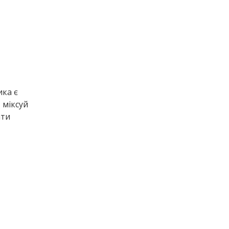
ика є
 міксуй
ати