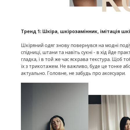
Тренд 1: Шкіра, шкірозамінник, імітація шк
Шкіряний одяг знову повернувся на модні поді
спідниці, штани та навіть сукні - в хід йде пр
гладка, і в той же час яскрава текстура. Щоб то
їх з трикотажем. Не важливо, буде це тонке а
актуально. Головне, не забудь про аксесуари.