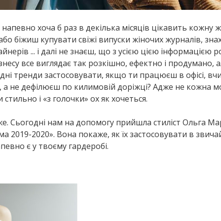
напевно хоча б раз в декілька місяців цікавить кожну жі
 або біжиш купувати свіжі випуски жіночих журналів, зн
нерів ... і далі не знаєш, що з усією цією інформацією р
ізнесу все виглядає так розкішно, ефектно і продумано, 
одні тренди застосовувати, якщо ти працюєш в офісі, вч
і, а не дефілюєш по килимовій доріжці? Адже не кожна м
 стильно і «з голочки» ох як хочеться.
е. Сьогодні нам на допомогу прийшла стиліст Ольга М
ма 2019-2020». Вона покаже, як їх застосовувати в звич
певно є у твоєму гардеробі.