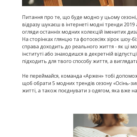
Питання про те, що буде модно у цьому сезоні, 
відразу шукаєш в інтернеті модні тренди 2019
огляди останніх модних колекцій іменитих дизай
На сторінках глянцю та фотосесіях зірок шоу-б
справа доходить до реального життя - як ці м
інституті або знаходишся в декретній відпустц
підходить для твого способу життя, а виглядати
Не переймайся, команда «Аржен» тобі допомож
щоб обрати 5 модних трендів сезону «Осінь-зи
житті, а також поєднувати з одягом, яка вже на