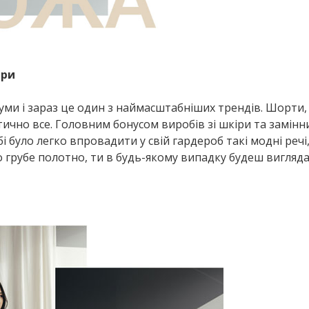
іри
уми і зараз це один з наймасштабніших трендів. Шорти,
актично все. Головним бонусом виробів зі шкіри та замінн
бі було легко впровадити у свій гардероб такі модні речі,
бо грубе полотно, ти в будь-якому випадку будеш вигляд