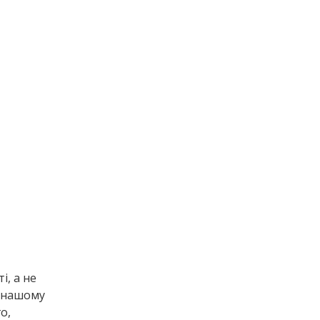
і, а не
У нашому
о,