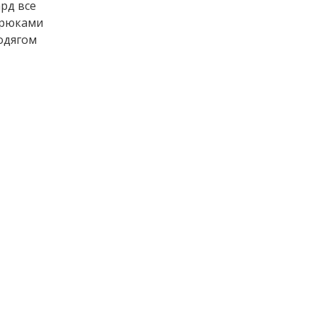
ард все
 брюками
 одягом