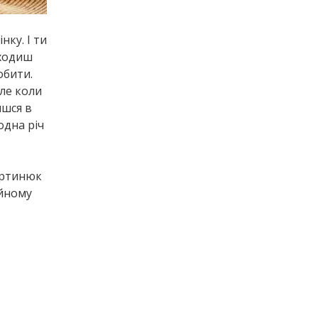
нку. І ти
аходиш
обити.
але коли
ишся в
одна річ
артинюк
айному