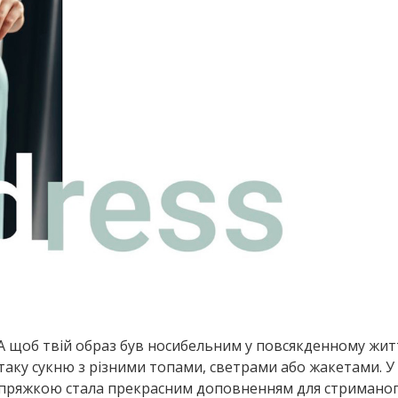
А щоб твій образ був носибельним у повсякденному житт
й таку сукню з різними топами, светрами або жакетами. 
пряжкою стала прекрасним доповненням для стриманог