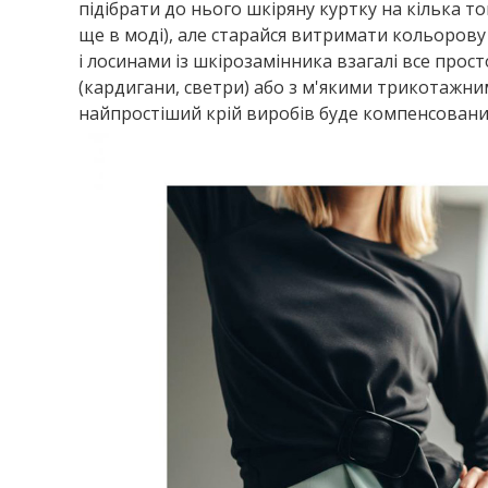
підібрати до нього шкіряну куртку на кілька т
ще в моді), але старайся витримати кольорову
і лосинами із шкірозамінника взагалі все прос
(кардигани, светри) або з м'якими трикотажни
найпростіший крій виробів буде компенсовани