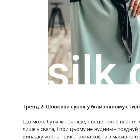
Тренд 2: Шовкова сукня у білизняному стилі
Що може бути жіночніше, ніж це ніжне плаття. 
лише у свята, і при цьому не нудним - поєдну
випадку чорна трикотажна кофта з масивною 