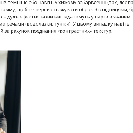
онів темніше або навіть у хижому забарвленні (так, леоп
 гамму, щоб не перевантажувати образ. Зі спідницями,
то – дуже ефектно вони виглядатимуть у парі з в'язаним
ми речами (водолазки, туніки). У цьому випадку навіть
й за рахунок поєднання «контрастних» текстур.