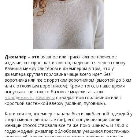
Джемпер – это
вязаное или трикотажное плечевое
изделие, которое, как и свитер, надевается через голову.
Разница между свитером и джемпером в том, что у
джемпера круглая горловина чаще всего идет без
воротника или же с коротким воротником (высотой до 5 см
или с отложным воротником). Кроме того, в наше время
выпускают не только базовые модели, а также
молодежные джемперы
с квадратной горловиной или с
короткой застежкой вверху (молния, пуговицы).
Как и свитер, джемпер сначала был излюбленной одеждой у
спортсменов (легкоатлетов), его популяризации среди
женщин способствовала все та же Коко Шанель. В 1950-х
годах модный джемпер облюбовали учащиеся престижных
колледжей, так он стал частью стиля «преппи», а позже