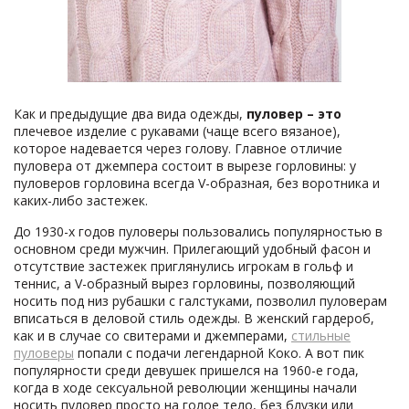
Как и предыдущие два вида одежды,
пуловер – это
плечевое изделие с рукавами (чаще всего вязаное),
которое надевается через голову. Главное отличие
пуловера от джемпера состоит в вырезе горловины: у
пуловеров горловина всегда V-образная, без воротника и
каких-либо застежек.
До 1930-х годов пуловеры пользовались популярностью в
основном среди мужчин. Прилегающий удобный фасон и
отсутствие застежек приглянулись игрокам в гольф и
теннис, а V-образный вырез горловины, позволяющий
носить под низ рубашки с галстуками, позволил пуловерам
вписаться в деловой стиль одежды. В женский гардероб,
как и в случае со свитерами и джемперами,
стильные
пуловеры
попали с подачи легендарной Коко. А вот пик
популярности среди девушек пришелся на 1960-е года,
когда в ходе сексуальной революции женщины начали
носить пуловер просто на голое тело, без блузки или