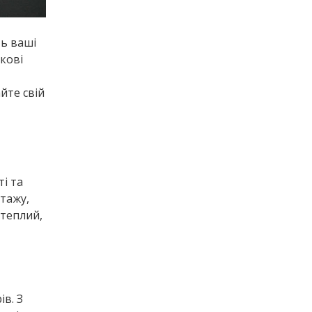
ть ваші
ткові
йте свій
ті та
отажу,
 теплий,
ів. З