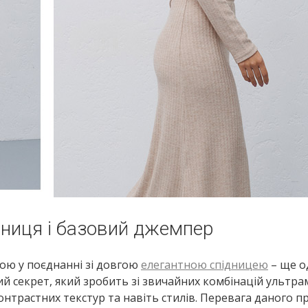
дниця і базовий джемпер
ою у поєднанні зі довгою
елегантною спідницею
– ще о
й секрет, який зробить зі звичайних комбінацій ультра
онтрастних текстур та навіть стилів. Перевага даного п