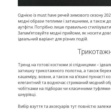
Однією із must have речей зимового сезону 202
модні образи теплими і затишними, а також дод
аутфіти. Потрібно лише правильно стилізувати
Запам’ятовуйте модні прийоми, як носити довгу
ідеальний варіант для різних подій.
Трикотажн
Тренд на готові костюми зі спідницями – ідеаль
затишку трикотажного полотна, а також береже 
кашеміру, вовни, а також на в’язані пухнасті
елегантний та водночас стриманий модний обр
чобітками на підборах чи класичними туфлями-
шнурівці.
Вибір взуття та аксесуарів тут повністю залежи