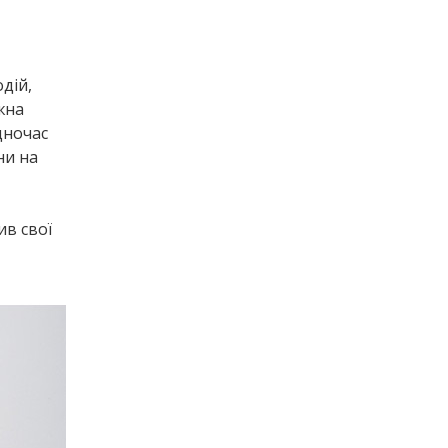
дій,
жна
дночас
ни на
ив свої