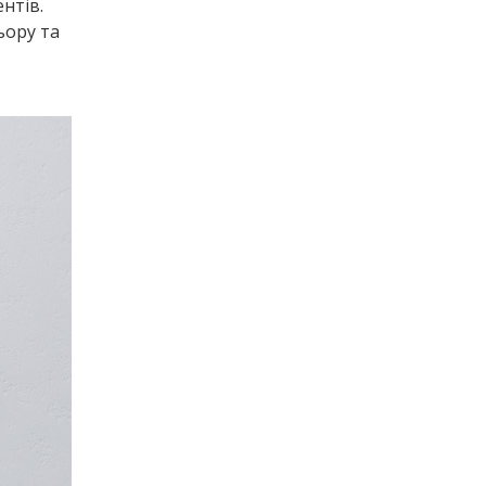
нтів.
ьору та