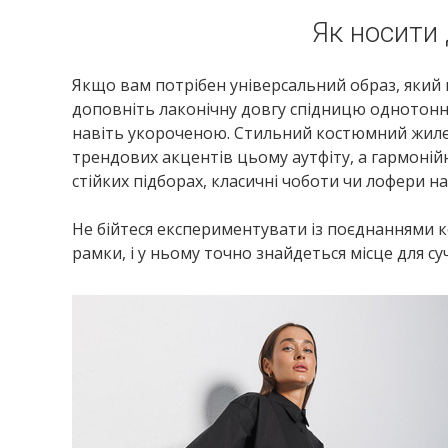
Як носити 
Якщо вам потрібен універсальний образ, який пі
доповніть лаконічну довгу спідницю однотон
навіть укороченою. Стильний костюмний жиле
трендових акцентів цьому аутфіту, а гармоній
стійких підборах, класичні чоботи чи лофери на
Не бійтеся експериментувати із поєднаннями к
рамки, і у ньому точно знайдеться місце для с