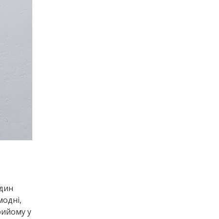
дин
модні,
рийому у