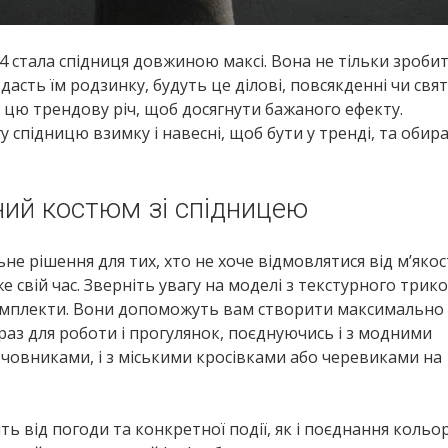
4 стала спідниця довжиною максі. Вона не тільки зроби
асть їм родзинку, будуть це ділові, повсякденні чи свя
 цю трендову річ, щоб досягнути бажаного ефекту.
 спідницю взимку і навесні, щоб бути у тренді, та обира
ий костюм зі спідницею
не рішення для тих, хто не хоче відмовлятися від м’якос
свій час. Зверніть увагу на моделі з текстурного трик
 комплекти. Вони допоможуть вам створити максимально
аз для роботи і прогулянок, поєднуючись і з модними
човниками, і з міськими кросівками або черевиками на
ть від погоди та конкретної події, як і поєднання кольор