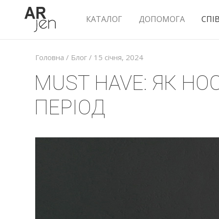
КАТАЛОГ
ДОПОМОГА
СПІ
Головна
/
Блог
/ 15 сiчня, 2024
MUST HAVE: ЯК Н
ПЕРІОД