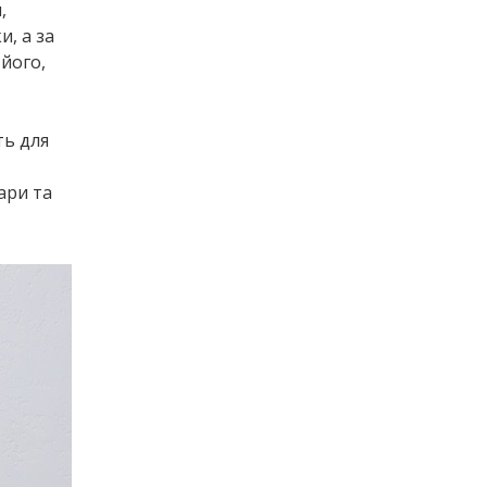
,
, а за
його,
ть для
ари та