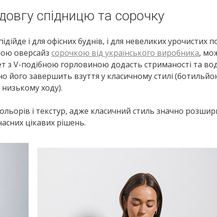
довгу спідницю та сорочку
дійде і для офісних буднів, і для невеликих урочистих по
ною оверсайз
сорочкою від українського виробника
, мо
т з V-подібною горловиною додасть стриманості та во
но його завершить взуття у класичному стилі (ботильйо
 низькому ходу).
ольорів і текстур, адже класичний стиль значно розшир
учасних цікавих рішень.