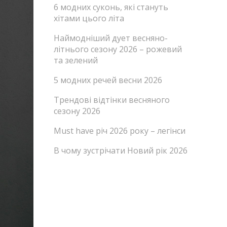
6 модних суконь, які стануть
хітами цього літа
Наймодніший дует весняно-
літнього сезону 2026 – рожевий
та зелений
5 модних речей весни 2026
Трендові відтінки весняного
сезону 2026
Must have річ 2026 року – легінси
В чому зустрічати Новий рік 2026