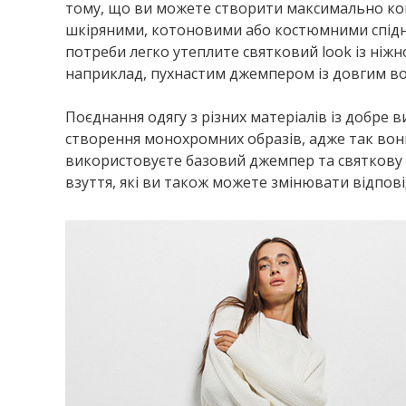
тому, що ви можете створити максимально ко
шкіряними, котоновими або костюмними спідниц
потреби легко утеплите святковий look із н
наприклад, пухнастим джемпером із довгим в
Поєднання одягу з різних матеріалів із добре
створення монохромних образів, адже так вон
використовуєте базовий джемпер та святкову с
взуття, які ви також можете змінювати відповід