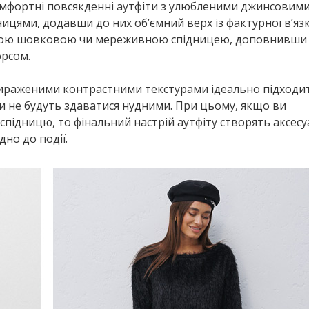
мфортні повсякденні аутфіти з улюбленими джинсовими
ями, додавши до них об’ємний верх із фактурної в’язки
іжною шовковою чи мереживною спідницею, доповнивши 
орсом.
 вираженими контрастними текстурами ідеально підходи
и не будуть здаватися нудними. При цьому, якщо ви
підницю, то фінальний настрій аутфіту створять аксесу
но до події.