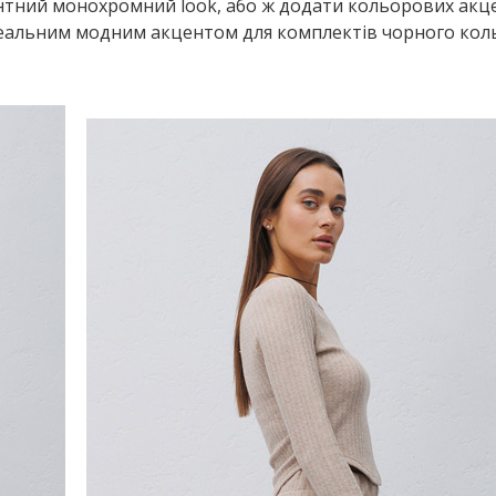
тний монохромний look, або ж додати кольорових акце
деальним модним акцентом для комплектів чорного кол