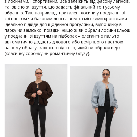
з лосинами, і спортивний. Все залежить від фасону легінсів,
та, звісно ж, взуття, що задасть фінальний тон усьому
вбранню. Так, наприклад, приталені лосини у поєднанні зі
світшотом чи базовим лонгслівом та міськими кросівками
ідеально підійде для щоденної прогулянки, відпочинку в
парку чи заміської поїздки. Якщо ж ви обрали лосини кльош
у поєднанні зі взуттям на підборах – елегантне пальто
автоматично додасть ділового або вечірнього настрою
вашому образу, залежно від того, який ви обрали верх
(класичну сорочку чи романтичну блузу).