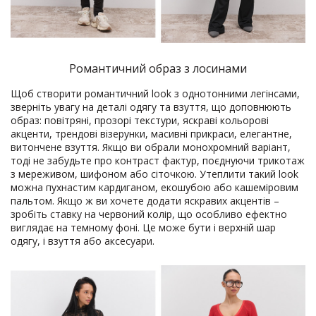
Романтичний образ з лосинами
Щоб створити романтичний look з однотонними легінсами,
зверніть увагу на деталі одягу та взуття, що доповнюють
образ: повітряні, прозорі текстури, яскраві кольорові
акценти, трендові візерунки, масивні прикраси, елегантне,
витончене взуття. Якщо ви обрали монохромний варіант,
тоді не забудьте про контраст фактур, поєднуючи трикотаж
з мереживом, шифоном або сіточкою. Утеплити такий look
можна пухнастим кардиганом, екошубою або кашеміровим
пальтом. Якщо ж ви хочете додати яскравих акцентів –
зробіть ставку на червоний колір, що особливо ефектно
виглядає на темному фоні. Це може бути і верхній шар
одягу, і взуття або аксесуари.