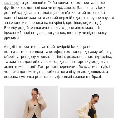
кольору
та доповнюйте їх базовим топом, приталеною
футболкою, лонгслівом чи водолазкою. Завершить look
довгий кардиган з теплої щільної в’язки, який восени та
навесні може замінити легкий верхній одяг, та зручне взуття
за сезоном (черевики на шнурівці, кросівки, кеди і т.д.).
Взимку додайте класичне пальто довжиною максі. Це
ідеальний варіант для прогулянок, шопінгу чи відпочинку з
друзями.
А щоб створити елегантний вечірній look, що не
поступається теплом та комфортом попередньому образу,
оберіть трендову модель легінсів, розкльошених від коліна,
та замініть довгий oversize кардиган на коротку модель з
акцентом на талії. Гостроносі черевики або класичні туфлі-
човники допоможуть зробити ноги візуально довшими, а
яскрава сумочка розставить фінальні крапки в образі.