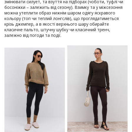
змінювати силует, та взуття на підборах (чоботи, туфлі чи
босоніжки – залежить від сезону). Взимку та у міжсезоння
можна утеплити образ нижнім шаром одягу яскравого
кольору (топ чи теплий лонгслів), що проглядатиметься
крізь джемпер, а в якості верхнього шару обирайте
класичне пальто, штучну шубку чи класичний тренч,
залежно від погоди та події.