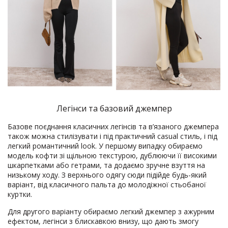
Легінси та базовий джемпер
Базове поєднання класичних легінсів та в’язаного джемпера
також можна стилізувати і під практичний casual стиль, і під
легкий романтичний look. У першому випадку обираємо
модель кофти зі щільною текстурою, дублюючи її високими
шкарпетками або гетрами, та додаємо зручне взуття на
низькому ходу. З верхнього одягу сюди підійде будь-який
варіант, від класичного пальта до молодіжної стьобаної
куртки.
Для другого варіанту обираємо легкий джемпер з ажурним
ефектом, легінси з блискавкою внизу, що дають змогу