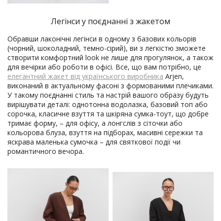
Легінси у поєднанні з жакетом
Обравши лаконічні легінси в одному з базових кольорів
(чорний, шоколадний, темно-сірий), ви з легкістю зможете
створити комфортний look не лише для прогулянок, а також
для вечірки або роботи в офісі. Все, що вам потрібно, це
елегантний жакет від українського виробника
Arjen,
виконаний в актуальному фасоні з формованими плечиками.
У такому поєднанні стиль та настрій вашого образу будуть
вирішувати деталі: однотонна водолазка, базовий топ або
сорочка, класичне взуття та шкіряна сумка-тоут, що добре
тримає форму, – для офісу, а лонгслів з сіточки або
кольорова блуза, взуття на підборах, масивні сережки та
яскрава маленька сумочка – для святкової події чи
романтичного вечора.