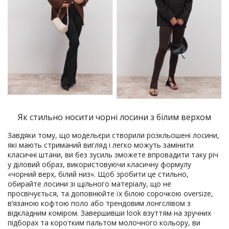
Як стильно носити чорні лосини з білим верхом
Завдяки тому, що модельєри створили розкльошені лосини,
які мають стриманий вигляд і легко можуть замінити
класичні штани, ви без зусиль зможете впровадити таку річ
у діловий образ, використовуючи класичну формулу
«чорний верх, білий низ». Щоб зробити це стильно,
обирайте лосини зі щільного матеріалу, що не
просвічується, та доповнюйте їх білою сорочкою oversize,
в’язаною кофтою поло або трендовим лонгслівом з
відкладним коміром. Завершивши look взуттям на зручних
підборах та коротким пальтом молочного кольору, ви