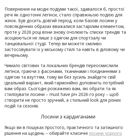
Повернення на модні подіуми такої, здавалося б, простої
речі як однотонні легінси, стало справжньою подією для
жінок. Був досить довгий період, коли базові лосини у
повсякденних образах вважалися застарілим елементом,
проте у 2026 році вони знову очолюють списки трендів та
асоціюються не лише з одягом для спортзалу чи
танцювальної студії. Тепер ви можете сміливо
застосовувати їх у міському стилі та навіть в діловому чи
вечірньому.
Чимало світових та локальних брендів переосмислили
легінси, граючи з фасонами, тканинами і поєднаннями з
одягом та взуттям, тому ви без зусиль знайдете свій
ідеальний варіант, який гармонійно доповнить потрібний
вам образ. Сьогодні розкажемо вам, які обрати та як
стилізувати лосини – must have річ 2026-го року – щоб
створити не просто зручний, а стильний look для різних
подій та сезонів.
Лосини з кардиганами
Якщо ви в пошуках простого, практичного та затишного
рішення на щодень – обирайте класичні
лосини чорного