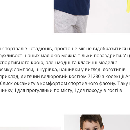
спортзалів і стадіонів, просто не міг не відобразитися 
і рухливості наших малюків можна тільки позаздрити. У 
портивного крою, але і модні та класичні моделі з
ку: лампаси, шнурівка, нашивки у вигляді логотипів
априклад, дитячий велюровий костюм 71280 з колекції Ar
 і блиск оксамиту з комфортом спортивного фасону. Таку
ку, і для прогулянки по місту, і для походу в гості в