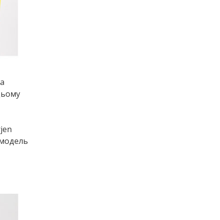
на
цьому
jen
 модель