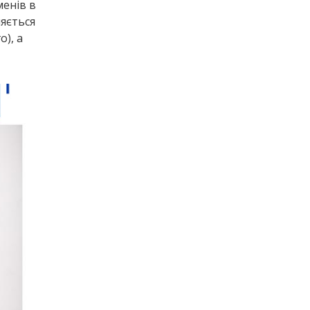
менів в
ляється
о), а