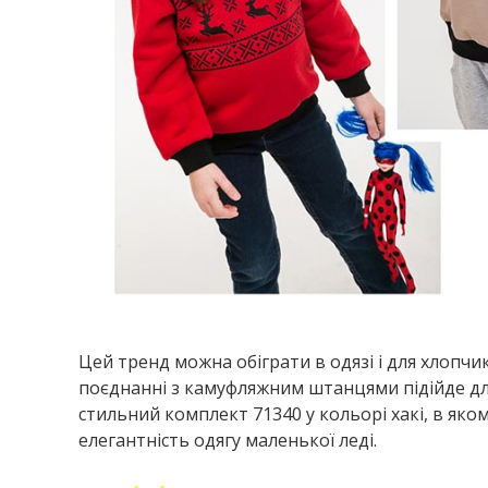
Цей тренд можна обіграти в одязі і для хлопчик
поєднанні з камуфляжним штанцями підійде дл
стильний комплект 71340 у кольорі хакі, в яко
елегантність одягу маленької леді.