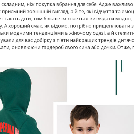
ш складним, ніж покупка вбрання для себе. Адже важливо
приємний зовнішній вигляд, а й те, які відчуття та емоц
 стають діти, тим більше їм хочеться виглядати модно,
гу. А хороший смак, як відомо, потрібно прищеплювати з
льки модними тенденціями в жіночому одязі, а й стежити
ували для вас добірку з п'яти найкращих трендів дитячо
увати, оновлюючи гардероб свого сина або дочки. Отже, п