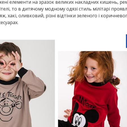
жені елементи на зразок великих накладних кишень, ре
ітелі, то в дитячому модному одязі стиль мілітарі прояв
 хакі, оливковий, різні відтінки зеленого і коричневог
есуарах.