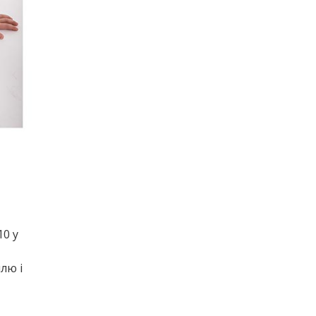
10 у
лю і