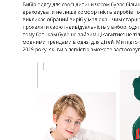
Вибір одягу для своєї дитини часом буває біль
враховувати не лише комфортність виробів і їх 
викликає обраний виріб у малюка. І чим старше
проявляти свою індивідуальність у виборі одя
тому батькам буде не зайвим цікавитися не ті
модними трендами в одязі для дітей. Ми підгот
2019 року, які ви з легкістю зможете застосов