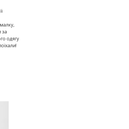
ії
малку,
 за
го одягу
оїхали!