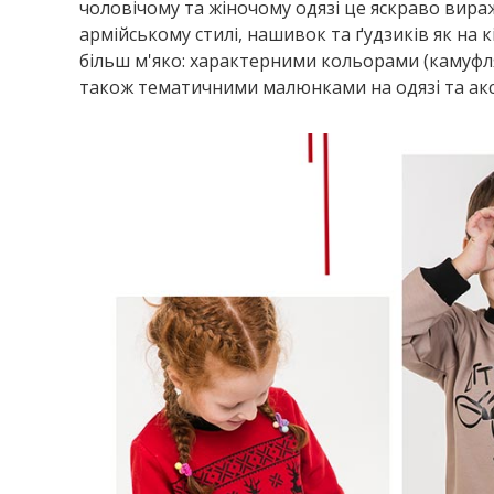
чоловічому та жіночому одязі це яскраво вира
армійському стилі, нашивок та ґудзиків як на к
більш м'яко: характерними кольорами (камуфляж,
також тематичними малюнками на одязі та акс