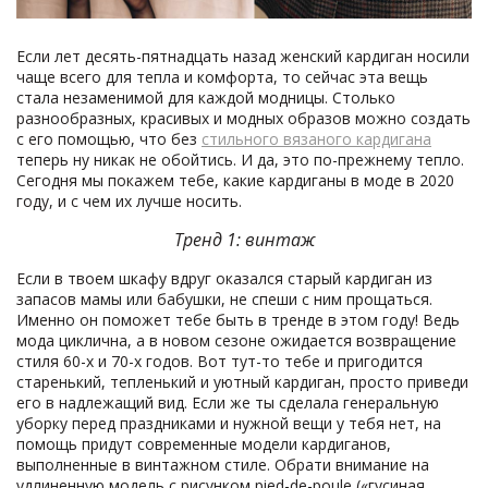
Если лет десять-пятнадцать назад женский кардиган носили
чаще всего для тепла и комфорта, то сейчас эта вещь
стала незаменимой для каждой модницы. Столько
разнообразных, красивых и модных образов можно создать
с его помощью, что без
стильного вязаного кардигана
теперь ну никак не обойтись. И да, это по-прежнему тепло.
Сегодня мы покажем тебе, какие кардиганы в моде в 2020
году, и с чем их лучше носить.
Тренд 1: винтаж
Если в твоем шкафу вдруг оказался старый кардиган из
запасов мамы или бабушки, не спеши с ним прощаться.
Именно он поможет тебе быть в тренде в этом году! Ведь
мода циклична, а в новом сезоне ожидается возвращение
стиля 60-х и 70-х годов. Вот тут-то тебе и пригодится
старенький, тепленький и уютный кардиган, просто приведи
его в надлежащий вид. Если же ты сделала генеральную
уборку перед праздниками и нужной вещи у тебя нет, на
помощь придут современные модели кардиганов,
выполненные в винтажном стиле. Обрати внимание на
удлиненную модель с рисунком pied-de-poule («гусиная