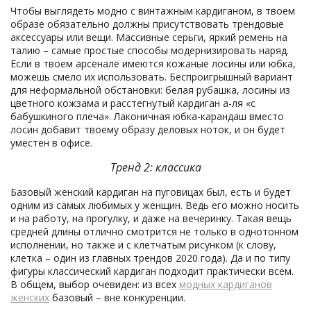
Чтобы выглядеть модно с винтажным кардиганом, в твоем
образе обязательно должны присутствовать трендовые
аксессуары или вещи. Массивные серьги, яркий ремень на
талию – самые простые способы модернизировать наряд.
Если в твоем арсенале имеются кожаные лосины или юбка,
можешь смело их использовать. Беспроигрышный вариант
для неформальной обстановки: белая рубашка, лосины из
цветного кожзама и расстегнутый кардиган а-ля «с
бабушкиного плеча». Лаконичная юбка-карандаш вместо
лосин добавит твоему образу деловых ноток, и он будет
уместен в офисе.
Тренд 2: классика
Базовый женский кардиган на пуговицах был, есть и будет
одним из самых любимых у женщин. Ведь его можно носить
и на работу, на прогулку, и даже на вечеринку. Такая вещь
средней длины отлично смотрится не только в однотонном
исполнении, но также и с клетчатым рисунком (к слову,
клетка – один из главных трендов 2020 года). Да и по типу
фигуры классический кардиган подходит практически всем.
В общем, выбор очевиден: из всех
модных кардиганов
женских
базовый – вне конкуренции.