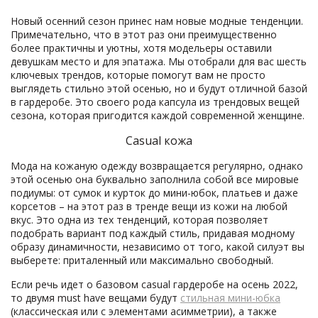
Новый осенний сезон принес нам новые модные тенденции.
Примечательно, что в этот раз они преимущественно
более практичны и уютны, хотя модельеры оставили
девушкам место и для эпатажа. Мы отобрали для вас шесть
ключевых трендов, которые помогут вам не просто
выглядеть стильно этой осенью, но и будут отличной базой
в гардеробе. Это своего рода капсула из трендовых вещей
сезона, которая пригодится каждой современной женщине.
Casual кожа
Мода на кожаную одежду возвращается регулярно, однако
этой осенью она буквально заполнила собой все мировые
подиумы: от сумок и курток до мини-юбок, платьев и даже
корсетов – на этот раз в тренде вещи из кожи на любой
вкус. Это одна из тех тенденций, которая позволяет
подобрать вариант под каждый стиль, придавая модному
образу динамичности, независимо от того, какой силуэт вы
выберете: приталенный или максимально свободный.
Если речь идет о базовом casual гардеробе на осень 2022,
то двумя must have вещами будут
стильная мини-юбка
(классическая или с элементами асимметрии), а также