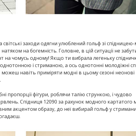
 світські заходи одягни улюблений гольф зі спідницею-
 натяком на богемність. Головне, в цій ситуації не забут
т на чомусь одному! Якщо ти вибрала легеньку спідничк
однотонною і стриманою, а ось однотонні молодіжні сп
 можеш навіть приміряти модні в цьому сезоні неонові 
.
бні пропорції фігури, роблячи талію стрункою, і чудово
арвлень. Спідниця 12090 за рахунок модного картатого
овним акцентом образу, до неї вибирай гольф у стримани
огадаєш.