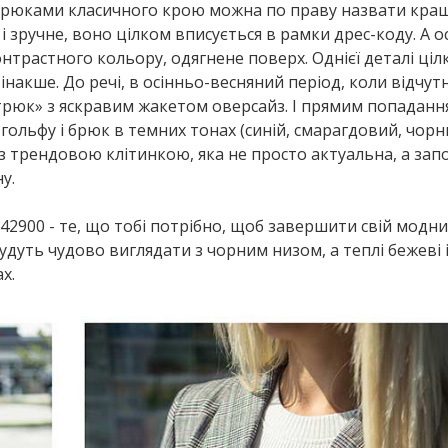
брюками класичного крою можна по праву назвати кра
і зручне, воно цілком вписується в рамки дрес-коду. А о
трастного кольору, одягнене поверх. Однієї деталі ціл
накше. До речі, в осінньо-весняний період, коли відчут
рюк» з яскравим жакетом оверсайз. І прямим попаданн
ольфу і брюк в темних тонах (синій, смарагдовий, чорн
бо з трендовою клітинкою, яка не просто актуальна, а за
у.
 42900 - те, що тобі потрібно, щоб завершити свій модн
будуть чудово виглядати з чорним низом, а теплі бежеві 
х.