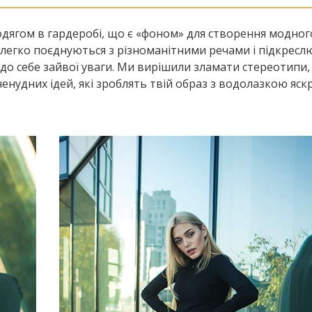
дягом в гардеробі, що є «фоном» для створення модног
ла, легко поєднуються з різноманітними речами і підкрес
до себе зайвої уваги. Ми вирішили зламати стереотипи,
ненудних ідей, які зроблять твій образ з водолазкою яск