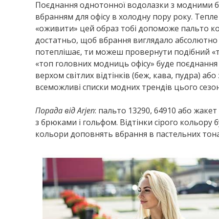
Поєднання однотонної водолазки з модними 
вбранням для офісу в холодну пору року. Тепле 
«оживити» цей образ тобі допоможе пальто кон
достатньо, щоб вбрання виглядало абсолютно і
потеплішає, ти можеш провернути подібний «т
«топ головних модниць офісу» буде поєднання г
верхом світлих відтінків (беж, кава, пудра) а
всеможливі списки модних трендів цього сезон
Порада від
Arjen
: пальто 13290, 64910 або жакет
з брюками і гольфом. Відтінки сірого кольору 
кольори доповнять вбрання в пастельних тона