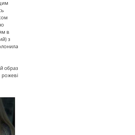
щим
сь
ком
но
ям в
ий) з
полонила
ий образ
і рожеві