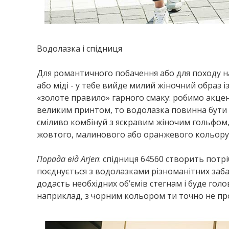
Водолазка і спідниця
Для романтичного побачення або для походу на
або міді - у тебе вийде милий жіночний образ із
«золоте правило» гарного смаку: робимо акцен
великим принтом, то водолазка повинна бути 
сміливо комбінуй з яскравим жіночим гольфом,
жовтого, малинового або оранжевого кольору
Порада від
Arjen
: спідниця 64560 створить потрі
поєднується з водолазками різноманітних заб
додасть необхідних об’ємів стегнам і буде гол
наприклад, з чорним кольором ти точно не пр