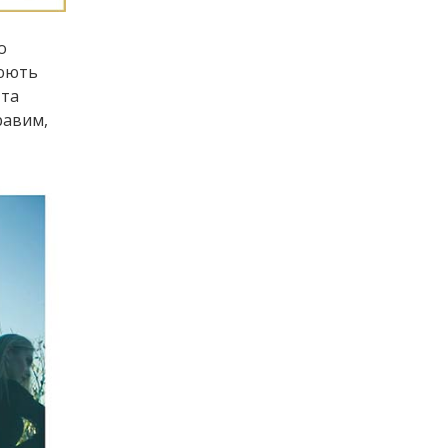
о
люють
 та
равим,