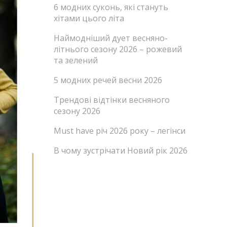
6 модних суконь, які стануть
хітами цього літа
Наймодніший дует весняно-
літнього сезону 2026 – рожевий
та зелений
5 модних речей весни 2026
Трендові відтінки весняного
сезону 2026
Must have річ 2026 року – легінси
В чому зустрічати Новий рік 2026