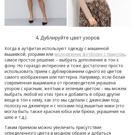
4. Дублируйте цвет узоров
Когда в аутфитах используют одежду с машинной
вышивкой, узорами или
молодежную футболку с принтом
,
самое простое решение – выбрать дополнение в тон к
фону. Но гораздо интереснее и тоже достаточно просто
использовать прием с дублированием одного из цветов
самого изображения или паттерна. Например, если белая
современная вышиванка от производителя украшена
узором с красным, желтым и зеленым цветом – мы можем
выбрать любой из этих трех и добавить в образ другие
вещи в тон к нему, как это мы сделали с джинсами под
полоску на джемпере и с носками под вышитые маки (это
могла быть также красная юбка или брюки, украшение на
шею и т.д.).
Таким приемом можно увеличить присутствие
определенного цвета в модном образе и добиться