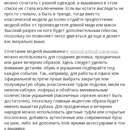
можно сочетать с разной одеждой, и вышиванка в этом
списке не стала исключением. Если вы хотите выглядеть не
просто стильно, а быть в тренде, тогда вместо
классической модели до колен отдайте предпочтение
модной юбке от производителя длиной миди или макси.
Высокий разрез на ноге будет дополнительным плюсом,
поскольку он позволяет легко двигаться да еще и делает
вас визуально выше.
Сочетание модной вышиванки с
черной юбкой-карандаш
можно использовать для создания деловых, праздничных
или даже вечерних образов. Здесь следует уделить
внимание деталям: обувь и украшения подбирайте под
каждое событие. Так, например, для работы в офисе или
официальной встречи лучше выбрать закрытую или
полузакрытую обувь (классические туфли-лодочки, мюли на
низком каблуке, лоферы) и обойтись минимальным
количеством украшений (лаконичных сережек может быть
достаточно), поскольку главным акцентом образа будет
именно вышитая рубаха. Для праздничных и вечерних
нарядов можно использовать цветные туфли или открытые
босоножки, добавить аутентичные или современные бусы
на шею, либо же дополнить look яркими аксессуарами в тон
к вышивке.