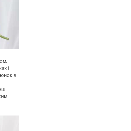
ом.
ах і
люнок в
жеш
гким