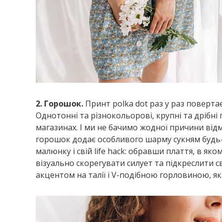
2. Горошок.
Принт polka dot раз у раз повертає
Однотонні та різнокольорові, крупні та дрібні 
магазинах. І ми не бачимо жодної причини від
горошок додає особливого шарму сукням будь-як
малюнку і свій life hack: обравши плаття, в як
візуально скорегувати силует та підкреслити с
акцентом на талії і V-подібною горловиною, я