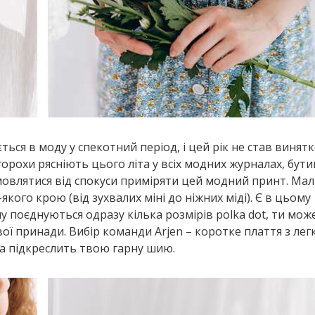
ться в моду у спекотний період, і цей рік не став винятк
горохи рясніють цього літа у всіх модних журналах, бутик
мовлятися від спокуси приміряти цей модний принт. Ма
ого крою (від зухвалих міні до ніжних міді). Є в цьому
ому поєднуються одразу кілька розмірів polka dot, ти мо
вої принади. Вибір команди Arjen – коротке плаття з ле
ка підкреслить твою гарну шию.