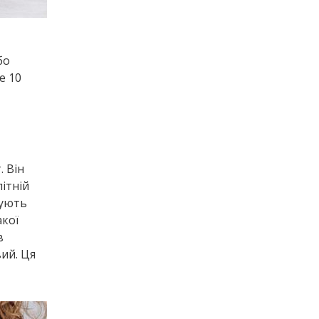
бо
е 10
. Він
ітній
дують
акої
в
ий. Ця