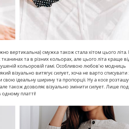
жно вертикальна) смужка також стала хітом цього літа.
тканинах та в різних кольорах, але цього літа краще в
глушеній кольоровій гамі. Особливою любов'ю модниць
кий візуально витягує силует, хоча не варто списувати 
и свою ідеальну ширину та пропорції. Ну а косе розташ
але також дозволяє візуально змінити силует. Лише под
в одному платті!