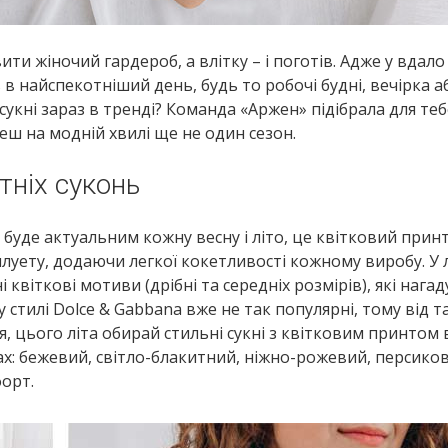
 жіночий гардероб, а влітку – і поготів. Адже у вдало
 в найспекотніший день, будь то робочі будні, вечірка а
 сукні зараз в тренді? Команда «Аржен» підібрала для теб
еш на модній хвилі ще не один сезон.
тніх суконь
буде актуальним кожну весну і літо, це квітковий принт
илуету, додаючи легкої кокетливості кожному виробу. У л
і квіткові мотиви (дрібні та середніх розмірів), які нага
у стилі Dolce & Gabbana вже не так популярні, тому від т
 цього літа обирай стильні сукні з квітковим принтом 
ах: бежевий, світло-блакитний, ніжно-рожевий, персиков
форт.