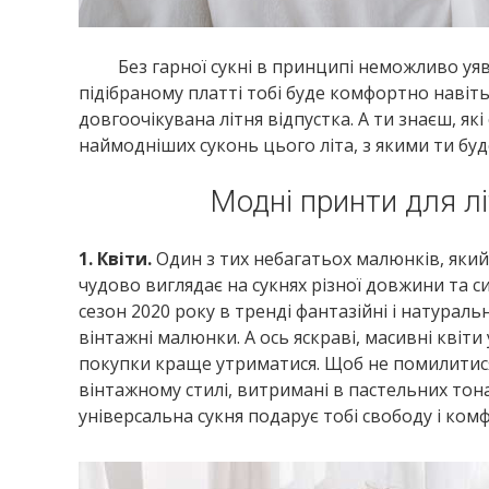
Без гарної сукні в принципі неможливо уявити
підібраному платті тобі буде комфортно навіть
довгоочікувана літня відпустка. А ти знаєш, які
наймодніших суконь цього літа, з якими ти буд
Модні принти для лі
1. Квіти.
Один з тих небагатьох малюнків, який 
чудово виглядає на сукнях різної довжини та с
сезон 2020 року в тренді фантазійні і натуральн
вінтажні малюнки. А ось яскраві, масивні квіти 
покупки краще утриматися. Щоб не помилитися,
вінтажному стилі, витримані в пастельних тон
універсальна сукня подарує тобі свободу і ком