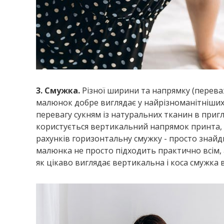
3. Смужка.
Різної ширини та напрямку (перева
малюнок добре виглядає у найрізноманітніших 
перевагу сукням із натуральних тканин в при
користується вертикальний напрямок принта, я
рахунків горизонтальну смужку - просто знайд
малюнка не просто підходить практично всім, 
як цікаво виглядає вертикальна і коса смужка 