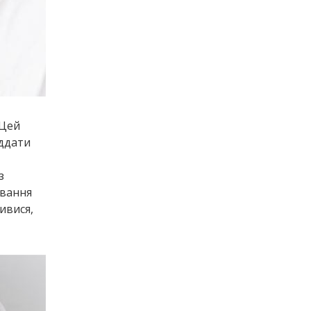
 Цей
іддати
з
ування
ивися,