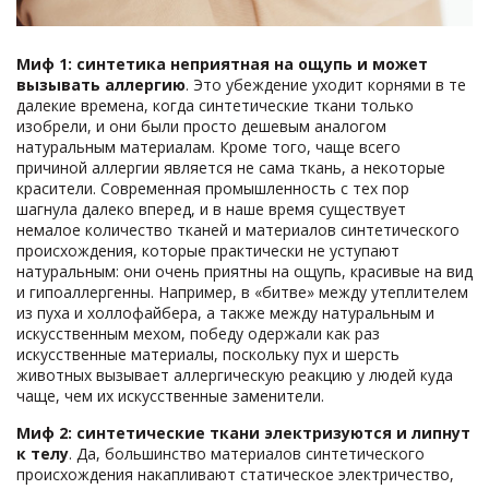
Миф 1
:
синтетика неприятная на ощупь и может
вызывать аллергию
. Это убеждение уходит корнями в те
далекие времена, когда синтетические ткани только
изобрели, и они были просто дешевым аналогом
натуральным материалам. Кроме того, чаще всего
причиной аллергии является не сама ткань, а некоторые
красители. Современная промышленность с тех пор
шагнула далеко вперед, и в наше время существует
немалое количество тканей и материалов синтетического
происхождения, которые практически не уступают
натуральным: они очень приятны на ощупь, красивые на вид
и гипоаллергенны. Например, в «битве» между утеплителем
из пуха и холлофайбера, а также между натуральным и
искусственным мехом, победу одержали как раз
искусственные материалы, поскольку пух и шерсть
животных вызывает аллергическую реакцию у людей куда
чаще, чем их искусственные заменители.
Миф 2
:
синтетические ткани электриз
уются
и липнут
к телу
. Да, большинство материалов синтетического
происхождения накапливают статическое электричество,