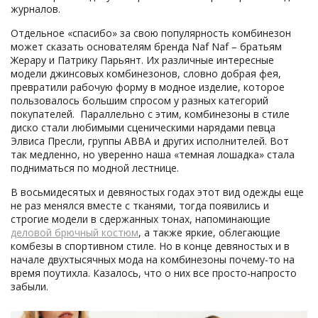
журналов.
Отдельное «спасибо» за свою популярность комбинезон
может сказать основателям бренда Naf Naf – братьям
Жерару и Патрику Парьянт. Их различные интересные
модели джинсовых комбинезонов, словно добрая фея,
превратили рабочую форму в модное изделие, которое
пользовалось большим спросом у разных категорий
покупателей. Параллельно с этим, комбинезоны в стиле
диско стали любимыми сценическими нарядами певца
Элвиса Пресли, группы АВВА и других исполнителей. Вот
так медленно, но уверенно наша «темная лошадка» стала
подниматься по модной лестнице.
В восьмидесятых и девяностых годах этот вид одежды еще
не раз менялся вместе с тканями, тогда появились и
строгие модели в сдержанных тонах, напоминающие
деловой брючный костюм
, а также яркие, облегающие
комбезы в спортивном стиле. Но в конце девяностых и в
начале двухтысячных мода на комбинезоны почему-то на
время поутихла. Казалось, что о них все просто-напросто
забыли.