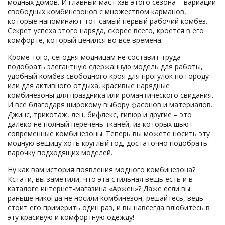
модных домов. И главный маст хэв этого сезона – вариации
свободных комбинезонов с множеством карманов,
которые напоминают тот самый первый рабочий комбез.
Секрет успеха этого наряда, скорее всего, кроется в его
комфорте, который ценился во все времена.
Кроме того, сегодня модницам не составит труда
подобрать элегантную сдержанную модель для работы,
удобный комбез свободного кроя для прогулок по городу
или для активного отдыха, красивые нарядные
комбинезоны для праздника или романтического свидания.
И все благодаря широкому выбору фасонов и материалов.
Джинс, трикотаж, лен, бифлекс, гипюр и другие – это
далеко не полный перечень тканей, из которых шьют
современные комбинезоны. Теперь вы можете носить эту
модную вещицу хоть круглый год, достаточно подобрать
парочку подходящих моделей.
Ну как вам история появления модного комбинезона?
Кстати, вы заметили, что эта стильная вещь есть и в
каталоге интернет-магазина «Аржен»? Даже если вы
раньше никогда не носили комбинезон, решайтесь, ведь
стоит его примерить один раз, и вы навсегда влюбитесь в
эту красивую и комфортную одежду!