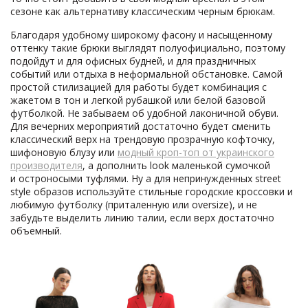
сезоне как альтернативу классическим черным брюкам.
Благодаря удобному широкому фасону и насыщенному
оттенку такие брюки выглядят полуофициально, поэтому
подойдут и для офисных будней, и для праздничных
событий или отдыха в неформальной обстановке. Самой
простой стилизацией для работы будет комбинация с
жакетом в тон и легкой рубашкой или белой базовой
футболкой. Не забываем об удобной лаконичной обуви.
Для вечерних мероприятий достаточно будет сменить
классический верх на трендовую прозрачную кофточку,
шифоновую блузу или
модный кроп-топ от украинского
производителя
, а дополнить look маленькой сумочкой
и остроносыми туфлями. Ну а для непринужденных street
style образов используйте стильные городские кроссовки и
любимую футболку (приталенную или oversize), и не
забудьте выделить линию талии, если верх достаточно
объемный.