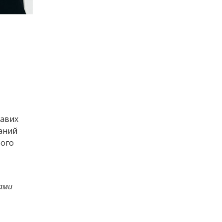
равих
каний
ього
рами