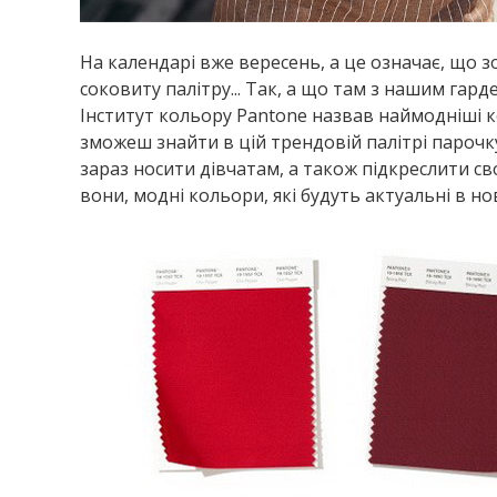
На календарі вже вересень, а це означає, що зо
соковиту палітру... Так, а що там з нашим гар
Інститут кольору Pantone назвав наймодніші ко
зможеш знайти в цій трендовій палітрі парочку
зараз носити дівчатам, а також підкреслити сво
вони, модні кольори, які будуть актуальні в но