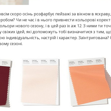
всім скоро осінь розфарбує пейзажі за вікном в яскраву,
деробом? Чи не час і в нього привнести кольорові корек
льори нового сезону, і в цей раз їх аж 12. З ними ти то
 свіжих ідей, які допоможуть тобі визначитися з тим, 
ю індивідуальність, настрій і характер. Заінтригована?
вому сезоні.