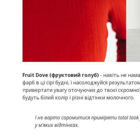
Fruit
Dove
(фруктовий голуб)
- навіть не нам
фарб в ці сірі будні, і насолоджуйся результат
привертати увагу оточуючих до твоєї скромно
будуть білий колір і різні відтінки молочного.
І не варто соромитися приміряти total look
у м'яких відтінках.