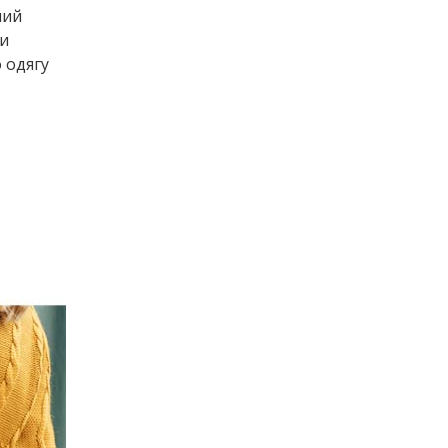
ний
ми
 одягу