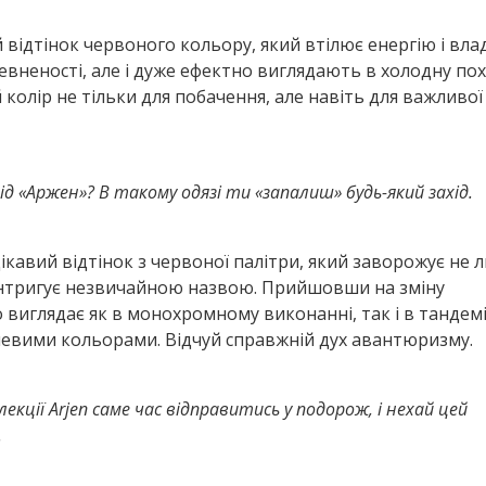
й відтінок червоного кольору, який втілює енергію і влад
вненості, але і дуже ефектно виглядають в холодну по
олір не тільки для побачення, але навіть для важливої ​
 «Аржен»? В такому одязі ти «запалиш» будь-який захід.
ікавий відтінок з червоної палітри, який заворожує не 
інтригує незвичайною назвою. Прийшовши на зміну
виглядає як в монохромному виконанні, так і в тандемі
евими кольорами. Відчуй справжній дух авантюризму.
кції Arjen саме час відправитись у подорож, і нехай цей
.