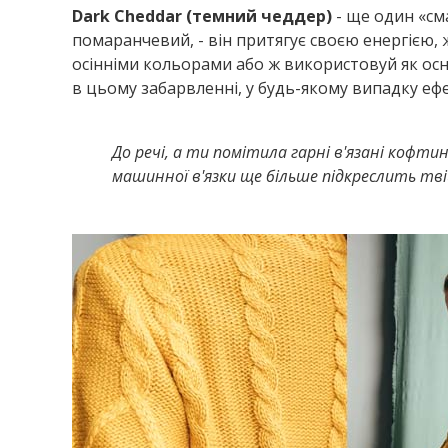
Dark
Cheddar
(темний чеддер)
- ще один «см
помаранчевий, - він притягує своєю енергією, 
осінніми кольорами або ж використовуй як осн
в цьому забарвленні, у будь-якому випадку е
До речі, а ти помітила гарні в'язані кофти
машинної в'язки ще більше підкреслить твій