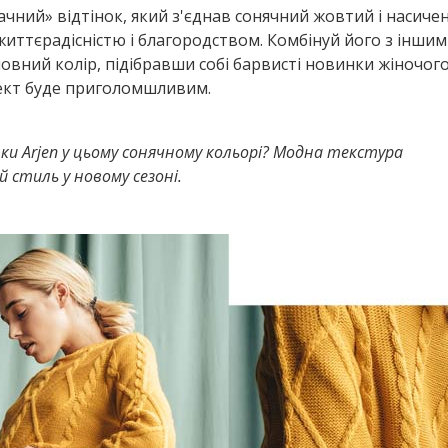
ачний» відтінок, який з'єднав сонячний жовтий і насиче
життєрадісністю і благородством. Комбінуй його з інши
овний колір, підібравши собі барвисті новинки жіночого
фект буде приголомшливим.
нки Arjen у цьому сонячному кольорі? Модна текстура
 стиль у новому сезоні.