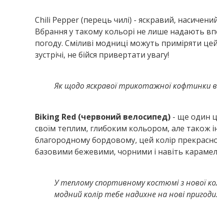
Chili Pepper (перець чилі) - яскравий, насичени
Вбрання у такому кольорі не лише надають впе
погоду. Сміливі модниці можуть приміряти цей к
зустрічі, не бійся привертати увагу!
Як щодо яскравої трикотажної кофтинки від
Biking
Red
(червоний велосипед)
- ще один ц
своїм теплим, глибоким кольором, але також 
благородному бордовому, цей колір прекрасно 
базовими бежевими, чорними і навіть карамел
У теплому спортивному костюмі з нової коле
модний колір тебе надихне на нові пригоди