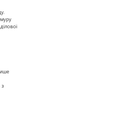
у.
хмуру
​ділової
лише
 з