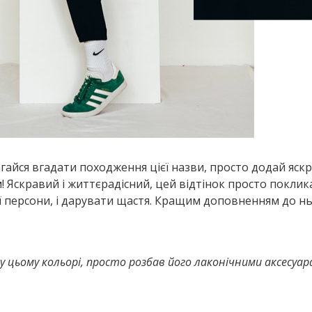
агайся вгадати походження цієї назви, просто додай яск
ом! Яскравий і життєрадісний, цей відтінок просто покли
ї персони, і дарувати щастя. Кращим доповненням до н
 у цьому кольорі, просто розбав його лаконічними аксесуа