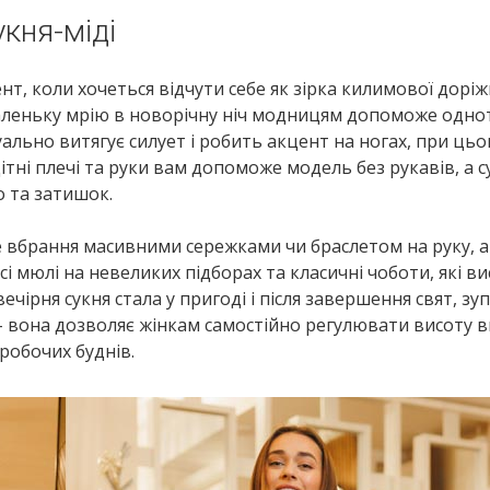
укня-міді
нт, коли хочеться відчути себе як зірка килимової доріж
 маленьку мрію в новорічну ніч модницям допоможе одн
зуально витягує силует і робить акцент на ногах, при цьо
тні плечі та руки вам допоможе модель без рукавів, а с
 та затишок.
вбрання масивними сережками чи браслетом на руку, а 
сі мюлі на невеликих підборах та класичні чоботи, які в
ечірня сукня стала у пригоді і після завершення свят, зу
 вона дозволяє жінкам самостійно регулювати висоту ви
 робочих буднів.