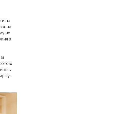
ки на
отонна
му не
укня з
зі
исотою
пиніть
різу,