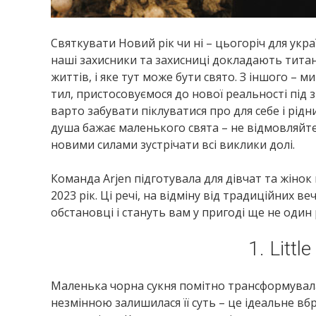
Святкувати Новий рік чи ні – цьогоріч для укра
наші захисники та захисниці докладають титані
життів, і яке тут може бути свято. З іншого 
тил, пристосовуємося до нової реальності під 
варто забувати піклуватися про для себе і рід
душа бажає маленького свята – не відмовляйте
новими силами зустрічати всі виклики долі.
Команда Arjen підготувала для дівчат та жінок
2023 рік. Ці речі, на відміну від традиційних в
обстановці і стануть вам у пригоді ще не один 
1. Littl
Маленька чорна сукня помітно трансформувалася
незмінною залишилася її суть – це ідеальне вбр