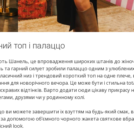
ний топ і палаццо
дують Шанель, це впровадження широких штанів до жіно
сть та гарний силует зробили палаццо одним з улюблених
ласичний низ і трендовий короткий топ на одне плече, 
я для новорічного вечора. Це може бути і стильна tota
яскравих відтінків. Варто додати сюди цікаву прикрасу
егами, друзями чи у родинному колі.
о ви можете завершити їх взуттям на будь-який смак, в
а за допомогою об’ємного чорного жакета святкове вбр
сний look.