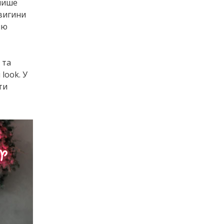
 лише
 вигини
ню
 та
look. У
ти