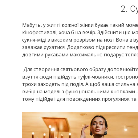
2. С
Мабуть, у житті кожної жінки буває такий моме
кінофестивалі, хоча б на вечір. Здійснити цю
сукня-міді з високим розрізом на нозі. Вона ві
заважає рухатися. Додатково підкреслити тенді
довгими рукавами максимально подарує тепло
Для створення святкового образу доповнюйте 
взуття сюди підійдуть туфлі-човники, гостроно
трохи заходять під поділ. А щоб ваша стильна в
вибір на моделі з функціональними кнопками –
тому підійде і для повсякденних прогулянок та