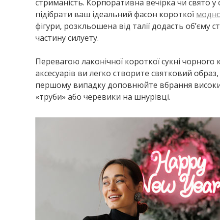
стриманість. Корпоративна вечірка чи свято у
підібрати ваш ідеальний фасон короткої
модно
фігури, розкльошена від талії додасть об’єму
частину силуету.
Перевагою лаконічної короткої сукні чорного к
аксесуарів ви легко створите святковий образ, 
першому випадку доповнюйте вбрання високими
«труби» або черевики на шнурівці.