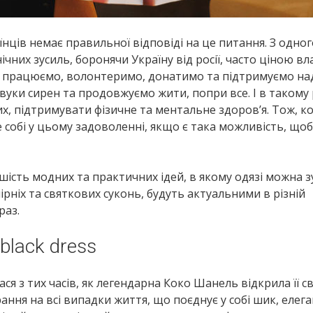
їнців немає правильної відповіді на це питання. З одног
чних зусиль, боронячи Україну від росії, часто ціною вл
– ми працюємо, волонтеримо, донатимо та підтримуємо на
звуки сирен та продовжуємо жити, попри все. І в такому
них, підтримувати фізичне та ментальне здоров’я. Тож, 
 собі у цьому задоволенні, якщо є така можливість, щоб
 шість модних та практичних ідей, в якому одязі можна з
ечірніх та святкових суконь, будуть актуальними в різній
раз.
e black dress
 з тих часів, як легендарна Коко Шанель відкрила її сві
ання на всі випадки життя, що поєднує у собі шик, елега