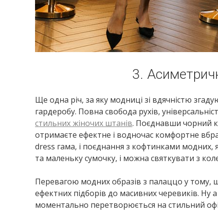
3. Асиметрич
Ще одна річ, за яку модниці зі вдячністю зга
гардеробу. Повна свобода рухів, універсальні
стильних жіночих штанів
. Поєднавши чорний к
отримаєте ефектне і водночас комфортне вбранн
dress гама, і поєднання з кофтинками модних, 
та маленьку сумочку, і можна святкувати з кол
Перевагою модних образів з палаццо у тому, щ
ефектних підборів до масивних черевиків. Ну 
моментально перетворюється на стильний офі