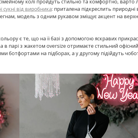
 сімейному колі пройдуть стильно та комфортно, варто
ї сукні від виробника
: приталена підкреслить природні
 стегнам, модель з одним рукавом зміщує акцент на верх
ольору є те, що на її базі з допомогою яскравих прикрас
а в парі з жакетом oversize отримаєте стильний офісний 
 ботфортами на підборах, а у другому підійдуть чобо