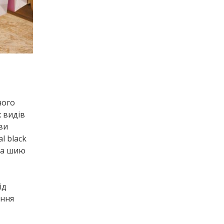
чого
 видів
ви
l black
 на шию
ід
ання