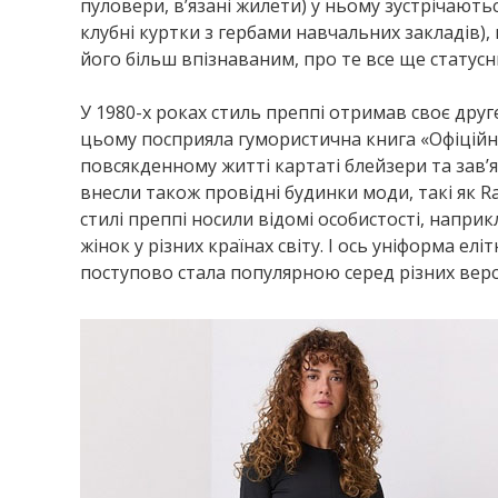
пуловери, в’язані жилети) у ньому зустрічають
клубні куртки з гербами навчальних закладів)
його більш впізнаваним, про те все ще статусни
У 1980-х роках стиль преппі отримав своє дру
цьому посприяла гумористична книга «Офіційни
повсякденному житті картаті блейзери та зав’я
внесли також провідні будинки моди, такі як Ralp
стилі преппі носили відомі особистості, наприк
жінок у різних країнах світу. І ось уніформа ел
поступово стала популярною серед різних верс