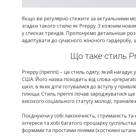
Якщо ви регулярно стежите за актуальними м
згадки такого стилю як Preppy. З кожним нови
у списках трендів. Пропонуємо детальніше розг
адаптувати до сучасного жіночого гардеробу,
Що таке стиль Pr
Preppy (преппі) – це стиль одягу, який нагадує
США. Його назва походить від слова «preparato
шкіл, в яких діти готувалися до вступу у привіл
плюща. Стиль преппі почав зароджуватися ще у 
високого соціального статусу молоді, принале
Поєднуючи у собі лаконічність, стриманість та
інтереси та хобі багатого прошарку суспільства
формами та простими лініями (костюмні штани