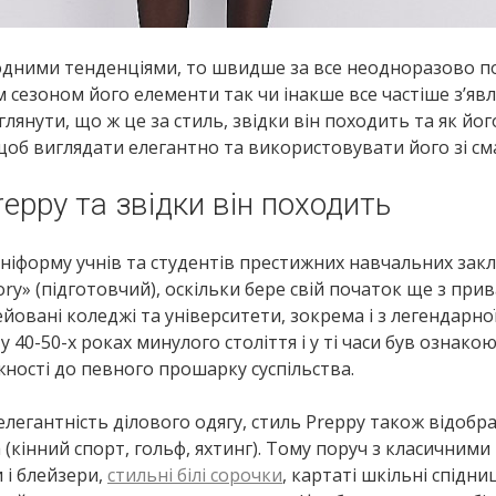
одними тенденціями, то швидше за все неодноразово п
м сезоном його елементи так чи інакше все частіше з’яв
лянути, що ж це за стиль, звідки він походить та як йог
 щоб виглядати елегантно та використовувати його зі с
eppy та звідки він походить
 уніформу учнів та студентів престижних навчальних закл
ry» (підготовчий), оскільки бере свій початок ще з при
ейовані коледжі та університети, зокрема і з легендарної
40-50-х роках минулого століття і у ті часи був ознако
жності до певного прошарку суспільства.
 елегантність ділового одягу, стиль Preppy також відобр
 (кінний спорт, гольф, яхтинг). Тому поруч з класичними
 і блейзери,
стильні білі сорочки
, картаті шкільні спідниц