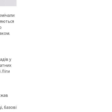
омічали
ляються
о
маком.
адів у
ватних
 Ліги
ю
ажав
і, базові