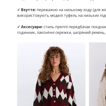
✓ Взуття:
переважно на низькому ходу (для жін
використовують моделі туфель на низьких підбо
✓ Аксесуари:
стиль преппі передбачає поєднан
годинник, лаконічні сережки, шкіряний ремін