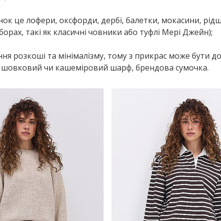
ок це лофери, оксфорди, дербі, балетки, мокасини, рід
рах, такі як класичні човники або туфлі Мері Джейн);
ня розкоші та мінімалізму, тому з прикрас може бути д
ь, шовковий чи кашеміровий шарф, брендова сумочка.