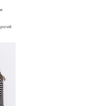
ше
орогий