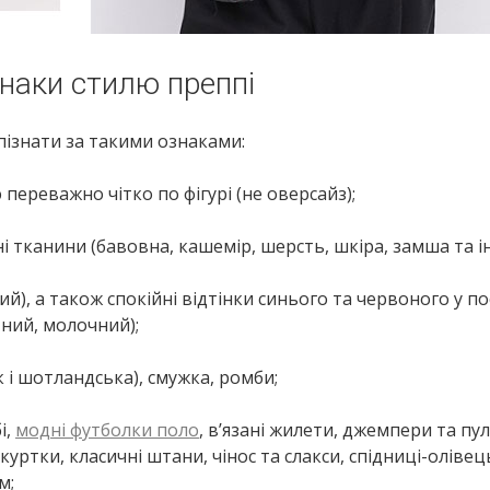
знаки стилю преппі
пізнати за такими ознаками:
 переважно чітко по фігурі (не оверсайз);
і тканини (бавовна, кашемір, шерсть, шкіра, замша та ін
рий), а також спокійні відтінки синього та червоного у п
ний, молочний);
 і шотландська), смужка, ромби;
і,
модні футболки поло
, в’язані жилети, джемпери та пу
куртки, класичні штани, чінос та слакси, спідниці-олівец
м;