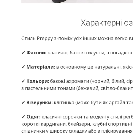
Характерні о
Стиль Preppy з-поміж усіх інших можна легко в
✓ Фасони:
класичні, базові силуети, з посадкою
✓ Матеріали:
в основному це натуральні, якісн
✓ Кольори:
базові ахромати (чорний, білий, сі
з пастельними тонами (бежевий, світло-блакит
✓ Візерунки:
клітинка (може бути як аргайл так
✓ Одяг:
класичні сорочки та моделі у стилі регб
короткі кардигани, блейзери, клубні спортивні 
спіднички у широку складку або з плісирування