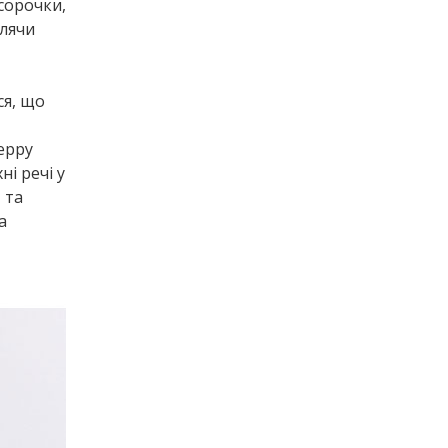
сорочки,
блячи
ся, що
eppy
ні речі у
 та
а